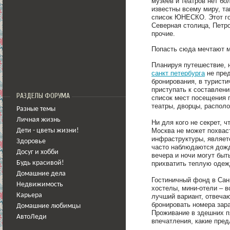
музеев и театров нет бо
известны всему миру, та
список ЮНЕСКО. Этот го
Северная столица, Петр
прочие.
Попасть сюда мечтают мн
Планируя путешествие, 
санкт петербурга
не пред
бронирования, в туристи
приступать к составлен
РАЗДЕЛЫ ФОРУМА
список мест посещения 
театры, дворцы, располо
Разные темы
Личная жизнь
Ни для кого не секрет,
Москва не может похвас
Дети - цветы жизни!
инфраструктуры, являетс
Здоровье
часто наблюдаются дожд
Досуг и хобби
вечера и ночи могут бы
прихватить теплую одеж
Будь красивой!
Домашние дела
Гостиничный фонд в Санк
Недвижимость
хостелы, мини-отели – в
Карьера
лучший вариант, отвеч
бронировать номера зара
Домашние любимцы
Проживание в здешних п
АвтоЛеди
впечатления, какие пре