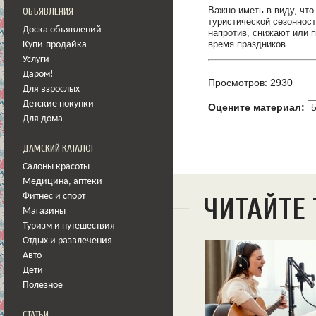
Важно иметь в виду, что
ОБЪЯВЛЕНИЯ
туристической сезонност
Доска объявлений
напротив, снижают или 
время праздников.
Купи-продайка
Услуги
Даром!
Просмотров: 2930
Для взрослых
Детские покупки
Оцените материал:
Для дома
ДАМСКИЙ КАТАЛОГ
Салоны красоты
Медицина
,
аптеки
Фитнес и спорт
ЧИТАЙТЕ
Магазины
Туризм и путешествия
Отдых и развлечения
Авто
Дети
Полезное
СТАТЬИ