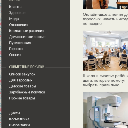
Красота
Здоровье
Онлайн‑школа пения д
взрослых: начать никог
Мода
не поздно
Отношения
Комнатные растения
Домашние животные
Путешествия
Гороскоп
Сонник
СОВМЕСТНЫЕ ПОКУПКИ
Список закупок
Школа и счастье ребёнк
шаги, которые помогут
Для взрослых
выбрать правильно
Детские товары
Зарубежные покупки
Прочие товары
Диеты
Косметичка
Вызов такси