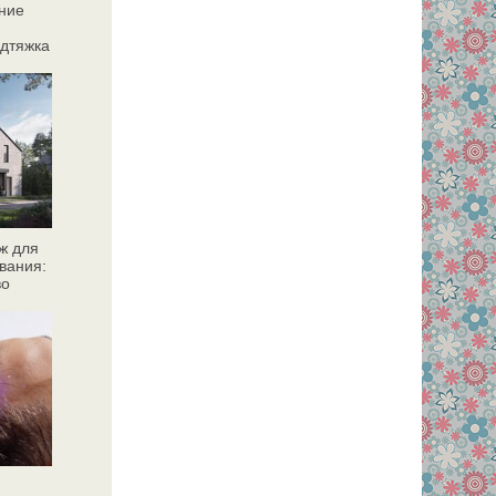
ние
дтяжка
ж для
вания:
во