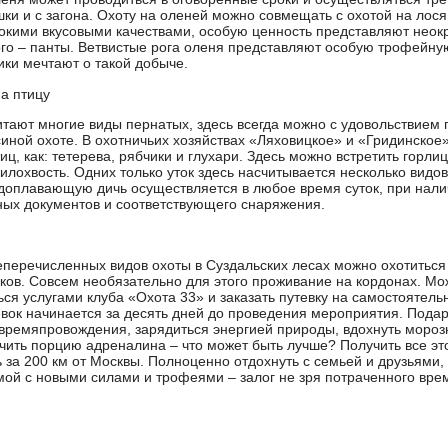
ышки и с загона. Охоту на оленей можно совмещать с охотой на лос
окими вкусовыми качествами, особую ценность представляют неок
ого – панты. Ветвистые рога оленя представляют особую трофейную
ики мечтают о такой добыче.
а птицу
итают многие виды пернатых, здесь всегда можно с удовольствием
усиной охоте. В охотничьих хозяйствах «Ляховицкое» и «Гридинское
иц, как: тетерева, рябчики и глухари. Здесь можно встретить горли
илохвость. Одних только уток здесь насчитывается несколько видов
доплавающую дичь осуществляется в любое время суток, при нали
ых документов и соответствующего снаряжения.
еречисленных видов охоты в Суздальских лесах можно охотиться 
ков. Совсем необязательно для этого проживание на кордонах. М
ься услугами клуба «Охота 33» и заказать путевку на самостоятель
вок начинается за десять дней до проведения мероприятия. Подар
 времяпровождения, зарядиться энергией природы, вдохнуть моро
учить порцию адреналина – что может быть лучше? Получить все эт
 за 200 км от Москвы. Полноценно отдохнуть с семьей и друзьями,
мой с новыми силами и трофеями – залог не зря потраченного вре