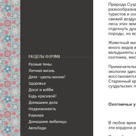
Природа Сузд
разнообразна
туристов и о
свежий возду
леса этих зе
отдохнуть ду
породы, но в
Животный мир
много видов 
вальдшнепы и
РАЗДЕЛЫ ФОРУМА
охотника, мес
Разные темы
Примечательн
экологии зде
Личная жизнь
восстановятс
Дети - цветы жизни!
Старинный кра
Здоровье
суздальских 
Досуг и хобби
Будь красивой!
Домашние дела
Охотничьи у
Недвижимость
Карьера
Домашние любимцы
В любое врем
эти кордона 
АвтоЛеди