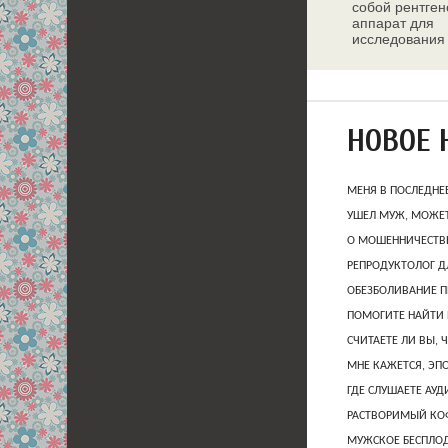
собой рентген
аппарат для
исследования
молочных жел
НОВОЕ 
МЕНЯ В ПОСЛЕДНЕ
УШЕЛ МУЖ, МОЖЕТ
О МОШЕННИЧЕСТВЕ
РЕПРОДУКТОЛОГ Д
ОБЕЗБОЛИВАНИЕ П
ПОМОГИТЕ НАЙТИ 
СЧИТАЕТЕ ЛИ ВЫ, 
МНЕ КАЖЕТСЯ, ЭП
ГДЕ СЛУШАЕТЕ АУ
РАСТВОРИМЫЙ КОФ
МУЖСКОЕ БЕСПЛОД