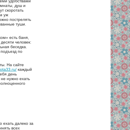
семи удобствами
омнаты, душ и
ут скоротать
м уж
ожно пострелять
еванные туши.
ом» есть баня,
 десяти человек:
льная беседка.
 подъезд по
ты. На сайте
hota33.ru/
каждый
ебя день
 не нужно ехать
 полноценного
 ехать далеко за
инять всех