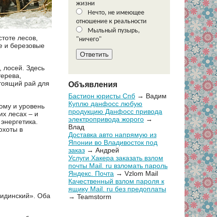
жизни
Нечто, не имеющее
отношение к реальности
Мыльный пузырь,
стоте лесов,
"ничего"
е и березовые
 лосей. Здесь
терева,
стоящий рай для
Объявления
Бастион юристы Спб
→ Вадим
Куплю данфосс любую
ому и уровень
продукцию Данфосс привода
их лесах – и
электропривода жорого
→
энергетика.
Влад
охоты в
Доставка авто напрямую из
Японии во Владивосток под
заказ
→ Андрей
Услуги Хакера заказать взлом
почты Mail. ru взломать пароль
Яндекс. Почта
→ Vzlom Mail
Качественный взлом пароля к
ящику Mail. ru без предоплаты
ридинский». Оба
→ Teamstorm