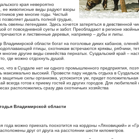
альского края невероятно
, ее живописные виды радуют взоры
хотников уже многие годы. Чистый
х позволяет дышать полной грудью,
мель овеяны легендами. Здесь хочется затеряться в девственной чи
шой от повседневной суеты и забот. Преобладают в регионе хвойны
стречаются и лиственные деревья, например – дубы и липы.
 Владимирской области богат на поголовье диких кабанов, оленей,
водоплавающей птицы, охотникам встречаются кряквы, рябчики, те
 многие другие виды семейства пернатых. Суздальский край – на
то, где можно отдохнуть душой.
о, что в Суздале нет ни одного промышленного предприятия, поэт
сь максимально высокий. Провести пару недель отдыха в Суздальск
я защитные силы организма, успокоится ум, придет положительная 
й всегда готов к приему гостей из других городов. Для любителей 
лесах расположились сразу два охотничьих хозяйства
годья Владимирской области
я года можно приехать поохотится на кордоны «Ляховицкий» и «Г
расположены друг от друга на расстоянии шести километров.