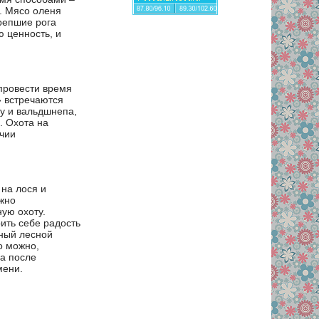
я. Мясо оленя
репшие рога
 ценность, и
 провести время
» встречаются
цу и вальдшнепа,
. Охота на
чии
на лося и
ожно
ную охоту.
ить себе радость
зный лесной
о можно,
 а после
мени.