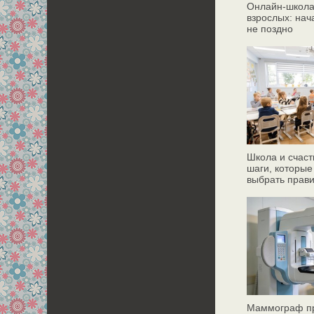
Онлайн‑школа
взрослых: нач
не поздно
Школа и счаст
шаги, которые
выбрать прав
Маммограф пр