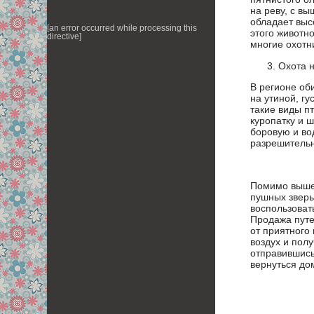
на реву, с в
обладает выс
[an error occurred while processing this
этого животн
directive]
многие охотн
Охота н
В регионе об
на утиной, г
такие виды пт
куропатку и ш
боровую и во
разрешительн
Помимо вышеп
пушных зверь
воспользоват
Продажа путе
от приятного
воздух и пол
отправившись
вернуться до