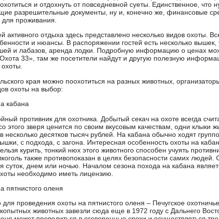
хотиться и отдохнуть от повседневной суеты. Единственное, что н
щие разрешительные документы, ну и, конечно же, финансовые ср
 для проживания.
й активного отдыха здесь представлено несколько видов охоты. Вс
бенности и нюансы. В распоряжении гостей есть несколько вышек, 
ей и лабазов, аренда лодки. Подробную информацию о ценах мо
«Охота 33», там же посетители найдут и другую полезную информа
 охоты.
альского края можно поохотиться на разных животных, организатор
дов охоты на выбор:
на кабана
ойный противник для охотника. Добытый секач на охоте всегда счи
о этого зверя ценится по своим вкусовым качествам, одни клыки ж
в несколько десятков тысяч рублей. На кабана обычно ходят групп
ышки, с подхода, с загона. Интересная особенность охоты на кабан
ельзя курить, тонкий нюх этого животного способен учуять противн
лкоголь также противопоказан в целях безопасности самих людей. 
я суток, днем или ночью. Началом сезона похода на кабана являет
хоты необходимо иметь лицензию.
а пятнистого оленя
 для проведения охоты на пятнистого оленя – Печугское охотничье
копытных животных завезли сюда еще в 1972 году с Дальнего Восто
леня может проводиться в оговоренные сроки и осуществляться тр