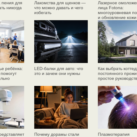
 пения для
Лакомства для щенков —
Лазерное омоложе
ать никогда
что можно давать и чего
лица Fotona:
избегать
многоуровневая по
и обновление кожи
ье ребёнка:
LED-балки для авто: что
Как выбрать коттед
 помогут
это и зачем они нужны
постоянного прожи
ильно
простое руководст
едставляет
Почему дорамы стали
Плазмотерапия