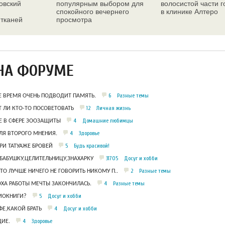
овский
популярным выбором для
волосистой части 
спокойного вечернего
в клинике Алтеро
 тканей
просмотра
ез
НА ФОРУМЕ
6
Разные темы
Е ВРЕМЯ ОЧЕНЬ ПОДВОДИТ ПАМЯТЬ.
12
Личная жизнь
 ЛИ КТО-ТО ПОСОВЕТОВАТЬ
4
Домашние любимцы
 В СФЕРЕ ЗООЗАЩИТЫ
4
Здоровье
ЛЯ ВТОРОГО МНЕНИЯ.
5
Будь красивой!
РИ ТАТУАЖЕ БРОВЕЙ
31705
Досуг и хобби
БАБУШКУ,ЦЕЛИТЕЛЬНИЦУ,ЗНАХАРКУ
2
Разные темы
ЧТО ЛУЧШЕ НИЧЕГО НЕ ГОВОРИТЬ НИКОМУ П..
4
Разные темы
ОХА РАБОТЫ МЕЧТЫ ЗАКОНЧИЛАСЬ.
5
Досуг и хобби
ДИОКНИГИ?
4
Досуг и хобби
Е,КАКОЙ БРАТЬ
4
Здоровье
ИЕ.