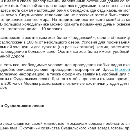
н имеет в своем распоряжении деревянный охотничий домик со в
В доме есть большой зал для посиделок с друзьями, три спальные к
е здесь есть самая настоящая баня с беседкой, где отдыхающие мог
ый вечер. Спутниковое телевидение не позволит гостям быть совсе
от цивилизованного мира. На территории охотничьего хозяйства м
В большом холодильнике можно хранить пойманную дичь и освеж
сть гостевого дома – 10 человек.
асположен в охотничьем хозяйстве «Гридинский», если в «Ляховицк
 расположен в 100 м от небольшого озера. Условия для проживания
льшой зал, душ и два туалета (на разных этажах), камин, вместите
телевидение в большом зале. Охотничьи хозяйства имеют удобный
нной дороге.
е есть все необходимые условия для проведения любых видов охо
одробно описаны условия проведения мероприятий. Здесь
http://o
полезную информацию, а также оформить заявку на удобный для с
хоты в Суздальских лесах. Для того чтобы провести отлично время,
о в 200 км от Москвы расположены отличные охотничьи угодья для
ыха.
в Суздальских лесах
 леса славятся своей живностью, москвичам совсем необязательно
ениями. Охотничьи хозяйства Суздальского края всегда готовы пр