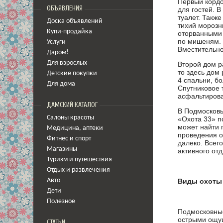
Первый кордо
ОБЪЯВЛЕНИЯ
для гостей. 
туалет. Такж
Доска объявлений
тихий морозн
Купи-продайка
оторванными 
по мишеням. 
Услуги
Вместительно
Даром!
Для взрослых
Второй дом р
то здесь дом
Детские покупки
4 спальни, бо
Для дома
Спутниковое 
асфальтирова
ДАМСКИЙ КАТАЛОГ
В Подмосковь
Салоны красоты
«Охота 33» п
может найти 
Медицина
,
аптеки
проведения о
Фитнес и спорт
далеко. Всег
Магазины
активного отд
Туризм и путешествия
Отдых и развлечения
Авто
Виды охоты 
Дети
Полезное
Подмосковные
острыми ощущ
СТАТЬИ