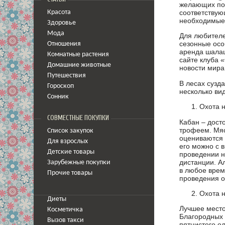
желающих поо
соответствую
Красота
необходимые
Здоровье
Мода
Для любителе
сезонные осо
Отношения
аренда шалаш
Комнатные растения
сайте клуба 
Домашние животные
новости мира
Путешествия
В лесах сузд
Гороскоп
несколько ви
Сонник
Охота 
СОВМЕСТНЫЕ ПОКУПКИ
Кабан – дост
трофеем. Мяс
Список закупок
оцениваются 
Для взрослых
его можно с в
Детские товары
проведении н
дистанции. А
Зарубежные покупки
в любое врем
Прочие товары
проведения о
Охота н
Диеты
Лучшее место
Косметичка
Благородных 
Вызов такси
пятнистого о