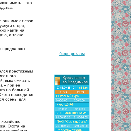
ужно иметь – это
едства,
е они имеют свои
услуги егеря,
жно найти на
цию, а также
ы предлагают
бюро реклам
тался престижным
ивотного
ой, выслеживать
а – при ее
ика на большой
Охота проводится
ся осень, для
 хозяйство.
ка. Охота на
емя способами –