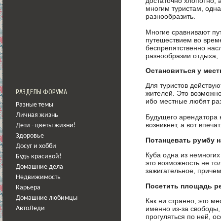
достаточно хлопотно, 
многим туристам, одна
разнообразить.
Многие сравнивают пут
путешествием во време
беспрепятственно нас
разнообразии отдыха, 
Остановиться у мес
Для туристов действу
РАЗДЕЛЫ ФОРУМА
жителей. Это возможно
ибо местные любят ра
Разные темы
Личная жизнь
Будущего арендатора к
возникнет, а вот впеч
Дети - цветы жизни!
Здоровье
Потанцевать румбу н
Досуг и хобби
Куба одна из немногих
Будь красивой!
это возможность не то
Домашние дела
зажигательное, приче
Недвижимость
Посетить площадь 
Карьера
Домашние любимцы
Как ни странно, это м
именно из-за свободы,
АвтоЛеди
прогуляться по ней, о