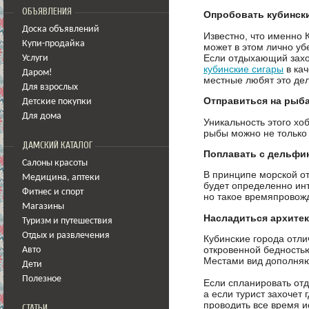
ОБЪЯВЛЕНИЯ
Опробовать кубинск
Доска объявлений
Известно, что именно 
Купи-продайка
может в этом лично уб
Если отдыхающий захоч
Услуги
кубинские сигары
в кач
Даром!
местные любят это дело
Для взрослых
Отправиться на рыб
Детские покупки
Для дома
Уникальность этого хо
рыбы можно не только 
ДАМСКИЙ КАТАЛОГ
Поплавать с дельфи
Салоны красоты
В принципе морской от
Медицина
,
аптеки
будет определенно инт
Фитнес и спорт
но такое времяпровожд
Магазины
Насладиться архите
Туризм и путешествия
Отдых и развлечения
Кубинские города отли
откровенной бедностью
Авто
Местами вид дополняю
Дети
Полезное
Если спланировать от
а если турист захочет
проводить все время и
СТАТЬИ