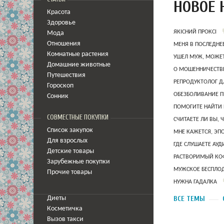
НОВОЕ 
Красота
Здоровье
ЯКІСНИЙ ПРОКСІ
Мода
Отношения
МЕНЯ В ПОСЛЕДНЕ
Комнатные растения
УШЕЛ МУЖ, МОЖЕТ
Домашние животные
О МОШЕННИЧЕСТВЕ
Путешествия
РЕПРОДУКТОЛОГ Д
Гороскоп
ОБЕЗБОЛИВАНИЕ П
Сонник
ПОМОГИТЕ НАЙТИ 
СОВМЕСТНЫЕ ПОКУПКИ
СЧИТАЕТЕ ЛИ ВЫ, 
Список закупок
МНЕ КАЖЕТСЯ, ЭП
Для взрослых
ГДЕ СЛУШАЕТЕ АУ
Детские товары
РАСТВОРИМЫЙ КОФ
Зарубежные покупки
МУЖСКОЕ БЕСПЛОД
Прочие товары
НУЖНА ГАДАЛКА
ВСЕ ТЕМЫ
Диеты
Косметичка
Вызов такси