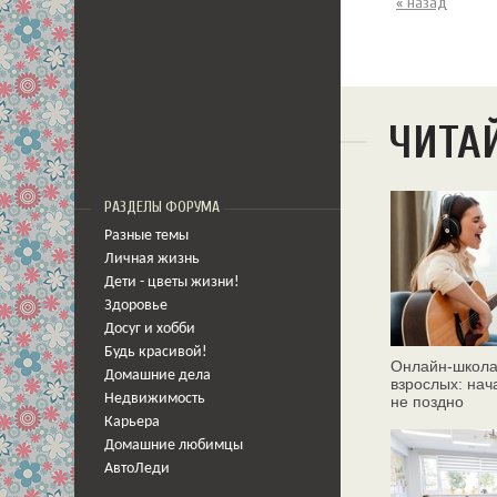
« назад
ЧИТА
РАЗДЕЛЫ ФОРУМА
Разные темы
Личная жизнь
Дети - цветы жизни!
Здоровье
Досуг и хобби
Будь красивой!
Онлайн‑школа
Домашние дела
взрослых: нач
Недвижимость
не поздно
Карьера
Домашние любимцы
АвтоЛеди