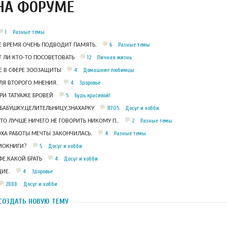
НА ФОРУМЕ
1
Разные темы
6
Разные темы
Е ВРЕМЯ ОЧЕНЬ ПОДВОДИТ ПАМЯТЬ.
12
Личная жизнь
 ЛИ КТО-ТО ПОСОВЕТОВАТЬ
4
Домашние любимцы
 В СФЕРЕ ЗООЗАЩИТЫ
4
Здоровье
ЛЯ ВТОРОГО МНЕНИЯ.
5
Будь красивой!
РИ ТАТУАЖЕ БРОВЕЙ
31705
Досуг и хобби
БАБУШКУ,ЦЕЛИТЕЛЬНИЦУ,ЗНАХАРКУ
2
Разные темы
ЧТО ЛУЧШЕ НИЧЕГО НЕ ГОВОРИТЬ НИКОМУ П..
4
Разные темы
ОХА РАБОТЫ МЕЧТЫ ЗАКОНЧИЛАСЬ.
5
Досуг и хобби
ДИОКНИГИ?
4
Досуг и хобби
Е,КАКОЙ БРАТЬ
4
Здоровье
ИЕ.
2888
Досуг и хобби
СОЗДАТЬ НОВУЮ ТЕМУ