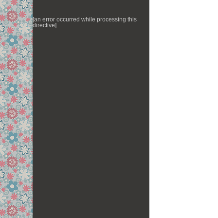
[an error occurred while processing this
directive]