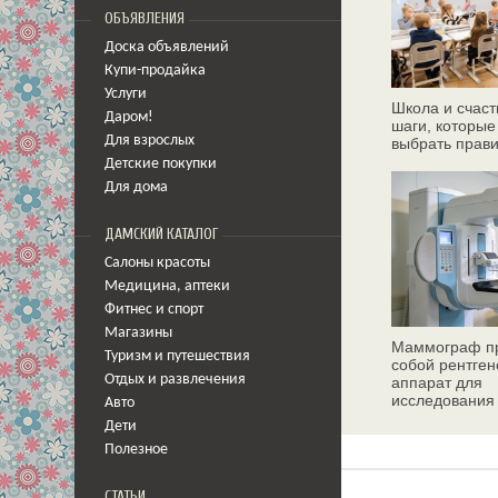
ОБЪЯВЛЕНИЯ
Доска объявлений
Купи-продайка
Услуги
Школа и счаст
Даром!
шаги, которые
Для взрослых
выбрать прав
Детские покупки
Для дома
ДАМСКИЙ КАТАЛОГ
Салоны красоты
Медицина
,
аптеки
Фитнес и спорт
Магазины
Маммограф пр
Туризм и путешествия
собой рентген
Отдых и развлечения
аппарат для
исследования
Авто
молочных жел
Дети
Полезное
СТАТЬИ