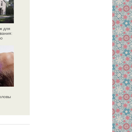
ж для
вания:
во
головы