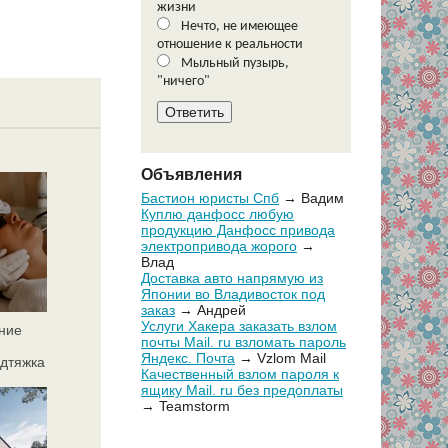
жизни
Нечто, не имеющее
отношение к реальности
Мыльный пузырь,
"ничего"
Объявления
Бастион юристы Спб
→ Вадим
Куплю данфосс любую
продукцию Данфосс привода
электропривода жорого
→
Влад
Доставка авто напрямую из
Японии во Владивосток под
заказ
→ Андрей
Услуги Хакера заказать взлом
ние
почты Mail. ru взломать пароль
Яндекс. Почта
→ Vzlom Mail
дтяжка
Качественный взлом пароля к
ящику Mail. ru без предоплаты
→ Teamstorm