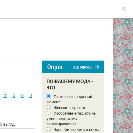
Опрос
ВСЕ ОПРОСЫ
ПО-ВАШЕМУ МОДА -
ЭТО
Ф
Х
Ц
Ч
То,что носят в данный
момент
Женские глупости
Изобретение тех, кто не
умеет по-другому
х выгод.
самовыражаться
Часть философии и стиль