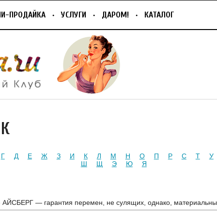
ПИ-ПРОДАЙКА
УСЛУГИ
ДАРОМ!
КАТАЛОГ
ИК
Г
Д
Е
Ж
З
И
К
Л
М
Н
О
П
Р
С
Т
У
Ш
Щ
Э
Ю
Я
е АЙСБЕРГ — гарантия перемен, не сулящих, однако, материальны