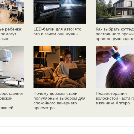
ье ребёнка:
LED-балки для авто: что
Как выбрать коттед
 помогут
это и зачем они нужны
постоянного прожи
ильно
простое руководст
едставляет
Почему дорамы стали
Плазмотерапия
овский
популярным выбором для
волосистой части 
спокойного вечернего
в клинике Алтеро
 тканей
просмотра
ез