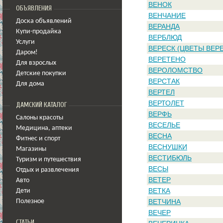
ВЕНОК
ОБЪЯВЛЕНИЯ
ВЕНЧАНИЕ
Доска объявлений
ВЕРАНДА
Купи-продайка
ВЕРБЛЮД
Услуги
ВЕРЕСК (ЦВЕТЫ ВЕР
Даром!
ВЕРЕТЕНО
Для взрослых
ВЕРОЛОМСТВО
Детские покупки
ВЕРСТАК
Для дома
ВЕРТЕЛ
ВЕРТОЛЕТ
ДАМСКИЙ КАТАЛОГ
ВЕРФЬ
Салоны красоты
ВЕСЕЛЬЕ
Медицина
,
аптеки
ВЕСНА
Фитнес и спорт
ВЕСНУШКИ
Магазины
ВЕСТИБЮЛЬ
Туризм и путешествия
ВЕСЫ
Отдых и развлечения
ВЕТЕР
Авто
ВЕТКА
Дети
ВЕТЧИНА
Полезное
ВЕЧЕР
СТАТЬИ