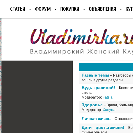
СТАТЬИ
ФОРУМ
ПОКУПКИ
ОБЪЯВЛЕНИЯ
КУ
Разные темы
– Разговоры о
вошли в другие разделы
Будь красивой!
– Космети
стиль.
Модератор:
Fatsia
Здоровье
– Врачи, больниц
Модератор:
Ханума
Личная жизнь
– Отношения
Дети - цветы жизни!
– Бе
Обмен опытом