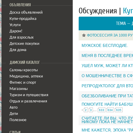
ОБЪЯВЛЕНИЯ
Обсуждения |
Ку
Доска объявлений
Купи-продайка
ТЕМА —
Услуги
Даром!
ФОТОСЕССИЯ ЗА 1000 РУ
Для взрослых
Детские покупки
МУЖСКОЕ БЕСПЛОДИЕ.
Для дома
МЕНЯ В ПОСЛЕДНЕЕ ВРЕ
ДАМСКИЙ КАТАЛОГ
УШЕЛ МУЖ, МОЖЕТ ЛИ К
Салоны красоты
О МОШЕННИЧЕСТВЕ В С
Медицина
,
аптеки
Фитнес и спорт
РЕПРОДУКТОЛОГ ДЛЯ ВТ
Магазины
Туризм и путешествия
ОБЕЗБОЛИВАНИЕ ПРИ ТА
Отдых и развлечения
ПОМОГИТЕ НАЙТИ БАБУШ
Авто
-
…
2
3
633
634
635
Дети
СЧИТАЕТЕ ЛИ ВЫ, ЧТО Л
Полезное
НИКОМУ ПОКА НЕ НАЧНЕ
МНЕ КАЖЕТСЯ, ЭПОХА "
СТАТЬИ