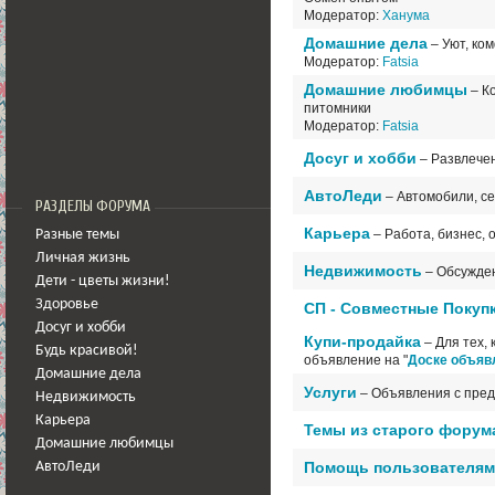
Модератор:
Ханума
Домашние дела
–
Уют, ко
Модератор:
Fatsia
Домашние любимцы
– Ко
питомники
Модератор:
Fatsia
Досуг и хобби
– Развлечен
АвтоЛеди
– Автомобили, се
РАЗДЕЛЫ ФОРУМА
Карьера
– Работа, бизнес, 
Разные темы
Личная жизнь
Недвижимость
– Обсужден
Дети - цветы жизни!
Здоровье
СП - Совместные Покуп
Досуг и хобби
Купи-продайка
– Для тех, 
Будь красивой!
объявление на "
Доске объяв
Домашние дела
Услуги
– Объявления с пред
Недвижимость
Карьера
Темы из старого форум
Домашние любимцы
Помощь пользователям
АвтоЛеди