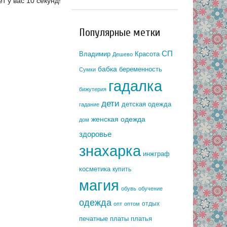
т у вас 10 секунд!
Популярные метки
СП
Владимир
Красота
Дешево
бабка
беременность
Сумки
гадалка
бижутерия
дети
детская одежда
гадание
женская одежда
дом
здоровье
знахарка
инжграф
косметика
купить
магия
обувь
обучение
одежда
отдых
опт
оптом
печатные платы
платья