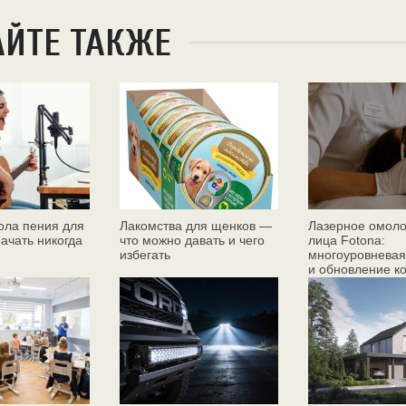
АЙТЕ ТАКЖЕ
ола пения для
Лакомства для щенков —
Лазерное омол
начать никогда
что можно давать и чего
лица Fotona:
избегать
многоуровневая
и обновление к