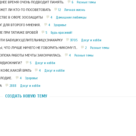
6
Разные темы
ДНЕЕ ВРЕМЯ ОЧЕНЬ ПОДВОДИТ ПАМЯТЬ.
12
Личная жизнь
ЖЕТ ЛИ КТО-ТО ПОСОВЕТОВАТЬ
4
Домашние любимцы
ТВЕ В СФЕРЕ ЗООЗАЩИТЫ
4
Здоровье
Г ДЛЯ ВТОРОГО МНЕНИЯ.
5
Будь красивой!
Е ПРИ ТАТУАЖЕ БРОВЕЙ
31705
Досуг и хобби
ТИ БАБУШКУ,ЦЕЛИТЕЛЬНИЦУ,ЗНАХАРКУ
2
Разные темы
Ы, ЧТО ЛУЧШЕ НИЧЕГО НЕ ГОВОРИТЬ НИКОМУ П..
4
Разные темы
 ЭПОХА РАБОТЫ МЕЧТЫ ЗАКОНЧИЛАСЬ.
5
Досуг и хобби
 АУДИОКНИГИ?
4
Досуг и хобби
КОФЕ,КАКОЙ БРАТЬ
4
Здоровье
ЛОДИЕ.
2888
Досуг и хобби
А
СОЗДАТЬ НОВУЮ ТЕМУ