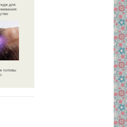
тедж для
оживания:
дство
и головы
о