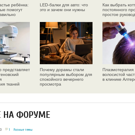
астье ребёнка:
LED-балки для авто: что
Как выбрать кот
рые помогут
это и зачем они нужны
постоянного пр
авильно
простое руково
 представляет
Почему дорамы стали
Плазмотерапия
геновский
популярным выбором для
волосистой част
я
спокойного вечернего
в клинике Алтер
ия тканей
просмотра
желез
Е НА ФОРУМЕ
1
Разные темы
І