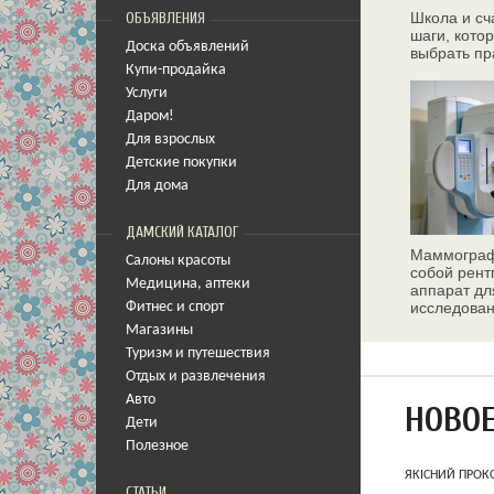
Школа и сч
ОБЪЯВЛЕНИЯ
шаги, кото
Доска объявлений
выбрать пр
Купи-продайка
Услуги
Даром!
Для взрослых
Детские покупки
Для дома
ДАМСКИЙ КАТАЛОГ
Маммограф
Салоны красоты
собой рент
Медицина
,
аптеки
аппарат дл
исследован
Фитнес и спорт
молочных 
Магазины
Туризм и путешествия
Отдых и развлечения
Авто
НОВО
Дети
Полезное
ЯКІСНИЙ ПРОКС
СТАТЬИ