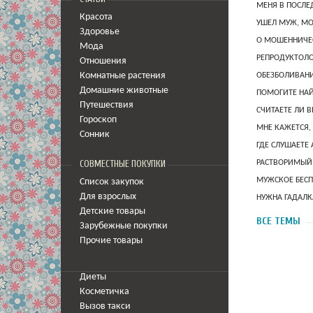
МЕНЯ В ПОСЛЕ
Красота
УШЕЛ МУЖ, МО
Здоровье
О МОШЕННИЧЕС
Мода
РЕПРОДУКТОЛО
Отношения
Комнатные растения
ОБЕЗБОЛИВАНИ
Домашние животные
ПОМОГИТЕ НАЙ
Путешествия
СЧИТАЕТЕ ЛИ В
Гороскоп
МНЕ КАЖЕТСЯ,
Сонник
ГДЕ СЛУШАЕТЕ
СОВМЕСТНЫЕ ПОКУПКИ
РАСТВОРИМЫЙ 
МУЖСКОЕ БЕСП
Список закупок
Для взрослых
НУЖНА ГАДАЛК
Детские товары
ВСЕ ТЕМЫ
Зарубежные покупки
Прочие товары
Диеты
Косметичка
Вызов такси