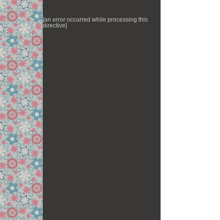
[an error occurred while processing this
directive]