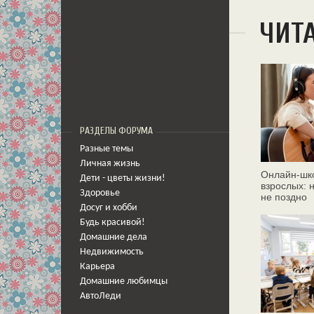
ЧИТ
РАЗДЕЛЫ ФОРУМА
Разные темы
Личная жизнь
Онлайн‑шк
Дети - цветы жизни!
взрослых: 
Здоровье
не поздно
Досуг и хобби
Будь красивой!
Домашние дела
Недвижимость
Карьера
Домашние любимцы
АвтоЛеди