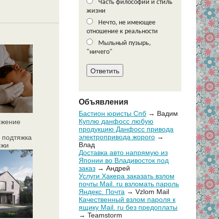
Часть философии и стиль
жизни
Нечто, не имеющее
отношение к реальности
Мыльный пузырь,
"ничего"
Объявления
Бастион юристы Спб
→ Вадим
Куплю данфосс любую
ожение
продукцию Данфосс привода
электропривода жорого
→
 подтяжка
Влад
ожи
Доставка авто напрямую из
Японии во Владивосток под
заказ
→ Андрей
Услуги Хакера заказать взлом
почты Mail. ru взломать пароль
Яндекс. Почта
→ Vzlom Mail
Качественный взлом пароля к
ящику Mail. ru без предоплаты
→ Teamstorm