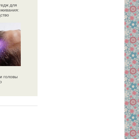
тедж для
оживания:
дство
и головы
о