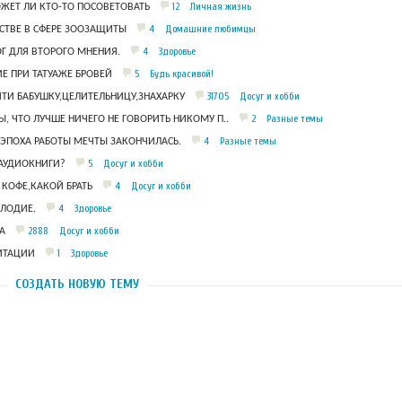
12
Личная жизнь
ЖЕТ ЛИ КТО-ТО ПОСОВЕТОВАТЬ
4
Домашние любимцы
ТВЕ В СФЕРЕ ЗООЗАЩИТЫ
4
Здоровье
Г ДЛЯ ВТОРОГО МНЕНИЯ.
5
Будь красивой!
Е ПРИ ТАТУАЖЕ БРОВЕЙ
31705
Досуг и хобби
ТИ БАБУШКУ,ЦЕЛИТЕЛЬНИЦУ,ЗНАХАРКУ
2
Разные темы
Ы, ЧТО ЛУЧШЕ НИЧЕГО НЕ ГОВОРИТЬ НИКОМУ П..
4
Разные темы
 ЭПОХА РАБОТЫ МЕЧТЫ ЗАКОНЧИЛАСЬ.
5
Досуг и хобби
 АУДИОКНИГИ?
4
Досуг и хобби
КОФЕ,КАКОЙ БРАТЬ
4
Здоровье
ЛОДИЕ.
2888
Досуг и хобби
А
1
Здоровье
ИТАЦИИ
СОЗДАТЬ НОВУЮ ТЕМУ