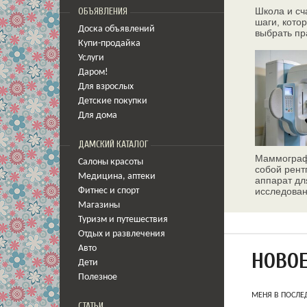
Школа и сч
ОБЪЯВЛЕНИЯ
шаги, кото
Доска объявлений
выбрать пр
Купи-продайка
Услуги
Даром!
Для взрослых
Детские покупки
Для дома
ДАМСКИЙ КАТАЛОГ
Маммограф
Салоны красоты
собой рент
Медицина
,
аптеки
аппарат дл
исследован
Фитнес и спорт
молочных 
Магазины
Туризм и путешествия
Отдых и развлечения
Авто
НОВО
Дети
Полезное
МЕНЯ В ПОСЛЕ
СТАТЬИ