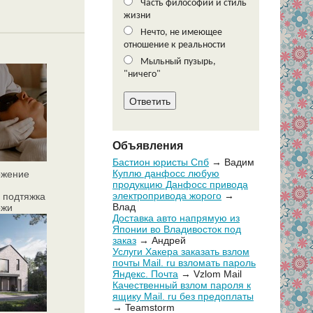
Часть философии и стиль
жизни
Нечто, не имеющее
отношение к реальности
Мыльный пузырь,
"ничего"
Объявления
Бастион юристы Спб
→ Вадим
Куплю данфосс любую
ожение
продукцию Данфосс привода
электропривода жорого
→
 подтяжка
Влад
ожи
Доставка авто напрямую из
Японии во Владивосток под
заказ
→ Андрей
Услуги Хакера заказать взлом
почты Mail. ru взломать пароль
Яндекс. Почта
→ Vzlom Mail
Качественный взлом пароля к
ящику Mail. ru без предоплаты
→ Teamstorm