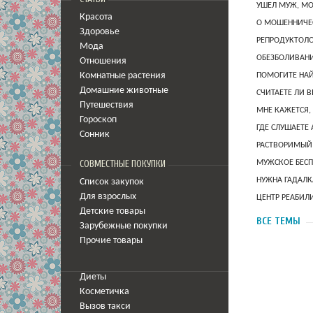
УШЕЛ МУЖ, МО
Красота
О МОШЕННИЧЕС
Здоровье
РЕПРОДУКТОЛО
Мода
ОБЕЗБОЛИВАНИ
Отношения
Комнатные растения
ПОМОГИТЕ НАЙ
Домашние животные
СЧИТАЕТЕ ЛИ В
Путешествия
МНЕ КАЖЕТСЯ,
Гороскоп
ГДЕ СЛУШАЕТЕ
Сонник
РАСТВОРИМЫЙ 
СОВМЕСТНЫЕ ПОКУПКИ
МУЖСКОЕ БЕСП
НУЖНА ГАДАЛК
Список закупок
Для взрослых
ЦЕНТР РЕАБИЛ
Детские товары
ВСЕ ТЕМЫ
Зарубежные покупки
Прочие товары
Диеты
Косметичка
Вызов такси