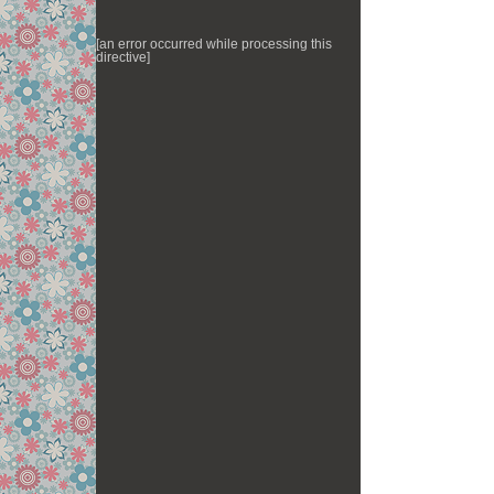
[an error occurred while processing this
directive]