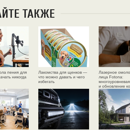
АЙТЕ ТАКЖЕ
ола пения для
Лакомства для щенков —
Лазерное омол
начать никогда
что можно давать и чего
лица Fotona:
избегать
многоуровневая
и обновление к