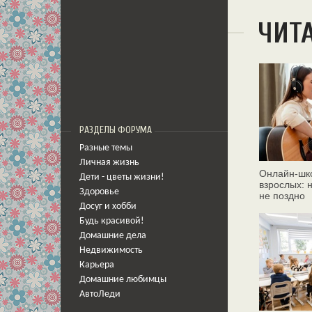
ЧИТ
РАЗДЕЛЫ ФОРУМА
Разные темы
Личная жизнь
Онлайн‑шк
Дети - цветы жизни!
взрослых: 
Здоровье
не поздно
Досуг и хобби
Будь красивой!
Домашние дела
Недвижимость
Карьера
Домашние любимцы
АвтоЛеди