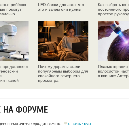
астье ребёнка:
LED-балки для авто: что
Как выбрать кот
рые помогут
это и зачем они нужны
постоянного пр
авильно
простое руково
 представляет
Почему дорамы стали
Плазмотерапия
геновский
популярным выбором для
волосистой част
я
спокойного вечернего
в клинике Алтер
ия тканей
просмотра
желез
Е НА ФОРУМЕ
6
Разные темы
ДНЕЕ ВРЕМЯ ОЧЕНЬ ПОДВОДИТ ПАМЯТЬ.