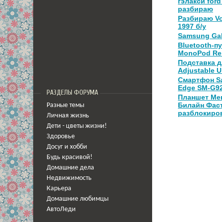
гэлакси ford
разбираю
Разбираю Vo
1997 б/у
Samsung Gal
Bluetooth-п
MonoPod Rem
Подставка д
Adjustable U
Смартфон S
Edge SM-G9
РАЗДЕЛЫ ФОРУМА
Планшет Мег
Билайн Фаст
Разные темы
разблокиров
Личная жизнь
Дети - цветы жизни!
Здоровье
Досуг и хобби
Будь красивой!
Домашние дела
Недвижимость
Карьера
Домашние любимцы
АвтоЛеди