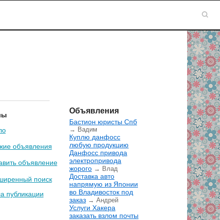
Объявления
лы
Бастион юристы Спб
→ Вадим
ло
Куплю данфосс
любую продукцию
жие объявления
Данфосс привода
электропривода
авить объявление
жорого
→ Влад
Доставка авто
ширенный поиск
напрямую из Японии
во Владивосток под
а публикации
заказ
→ Андрей
Услуги Хакера
заказать взлом почты