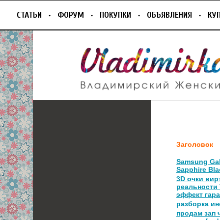
СТАТЬИ
ФОРУМ
ПОКУПКИ
ОБЪЯВЛЕНИЯ
КУ
Заголовок
Samsung Gala
Sapphire Bla
3D очки вир
реальности 
эффект гара
разборка и
продам зап 