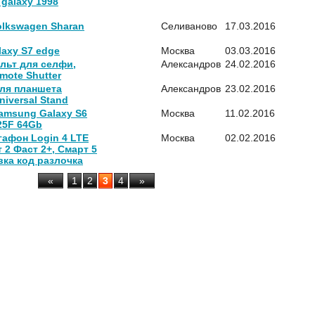
 galaxy 1998
lkswagen Sharan
Селиваново
17.03.2016
axy S7 edge
Москва
03.03.2016
ульт для селфи,
Александров
24.02.2016
ote Shutter
ля планшета
Александров
23.02.2016
niversal Stand
amsung Galaxy S6
Москва
11.02.2016
25F 64Gb
афон Login 4 LTE
Москва
02.02.2016
 2 Фаст 2+, Смарт 5
ка код разлочка
«
1
2
3
4
»