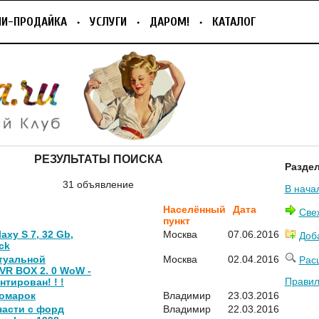
ПИ-ПРОДАЙКА
УСЛУГИ
ДАРОМ!
КАТАЛОГ
РЕЗУЛЬТАТЫ ПОИСКА
Разде
31 объявление
В нача
Населённый
Дата
Све
пункт
xy S 7, 32 Gb,
Москва
07.06.2016
Доб
ck
туальной
Москва
02.04.2016
Рас
VR BOX 2. 0 WoW -
Правил
нтирован! ! !
номарок
Владимир
23.03.2016
части с форд
Владимир
22.03.2016