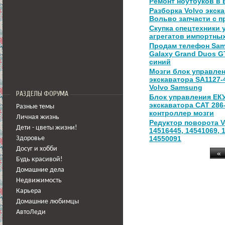
Ремонт ноутбуков в 
Разборка Volvo экск
Вольво запчасти с 
Скупка спецтехники 
агрегатов импортны
Продам телефон Sa
Galaxy Grand Duos G
синий
Мозги блок управле
экскаватора SA1127-
Volvo Samsung
РАЗДЕЛЫ ФОРУМА
Блок управления ЕК
экскаватора CAT 286
Разные темы
контроллер мозги
Личная жизнь
Редуктор поворота V
Дети - цветы жизни!
14516445, 14541069, 
14550091
Здоровье
Досуг и хобби
Будь красивой!
Домашние дела
Недвижимость
Карьера
Домашние любимцы
АвтоЛеди