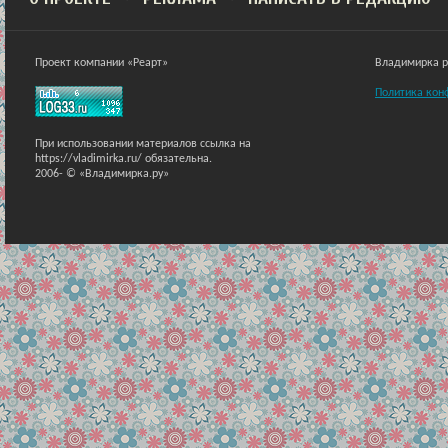
Проект компании «Реарт»
Владимирка ра
Политика кон
При использовании материалов ссылка на
https://vladimirka.ru/ обязательна.
2006-
© «Владимирка.ру»