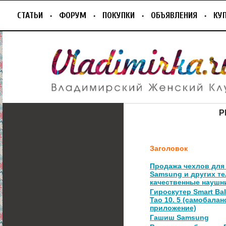
СТАТЬИ
ФОРУМ
ПОКУПКИ
ОБЪЯВЛЕНИЯ
КУ
Р
Заголовок
Продажа чехлов для 
Samsung и других т
качественные наушн
Гироскутер Smart Ba
Tao 10. 5 (самобалан
приложение)
Гашиш Samsung