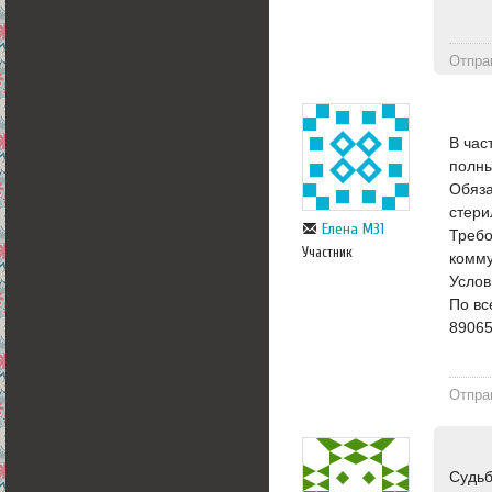
Отпра
В час
полны
Обяза
стери
Елена М31
Требо
Участник
комму
Услов
По вс
8906
Отпра
Судьб