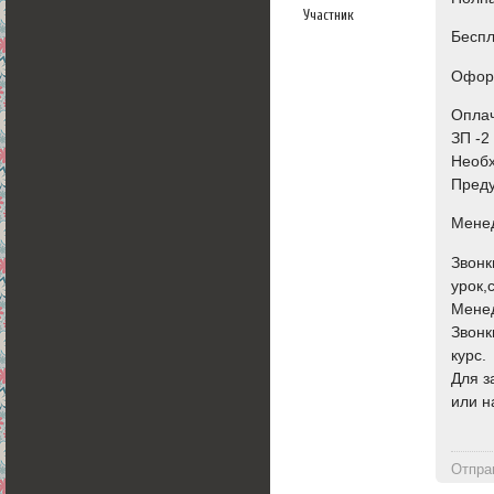
Участник
Бесп
Офор
Оплач
ЗП -2
Необх
Преду
Менед
Звонк
урок,
Мене
Звонк
курс.
Для з
или н
Отпра