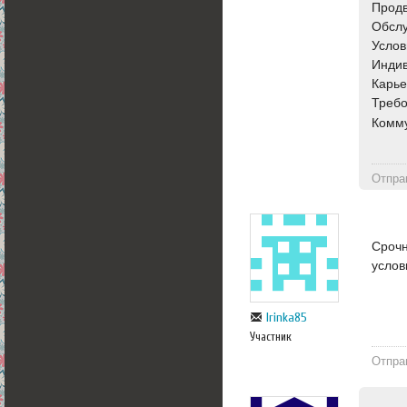
Прод
Обсл
Услов
Индив
Карье
Требо
Комму
Отпра
Срочн
услов
Irinka85
Участник
Отпра