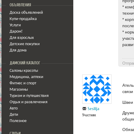
прогр
ОБЪЯВЛЕНИЯ
* ком
Доска объявлений
техни
Купи-продайка
* кор
Услуги
после
Даром!
* нор
Для взрослых
участ
Детские покупки
разви
Для дома
ДАМСКИЙ КАТАЛОГ
Отпра
Салоны красоты
Медицина
,
аптеки
Фитнес и спорт
Атель
Магазины
связи
Туризм и путешествия
Швеи 
Отдых и развлечения
Sesilija
Авто
Друже
Дети
Участник
обще
Полезное
Обяза
СТАТЬИ