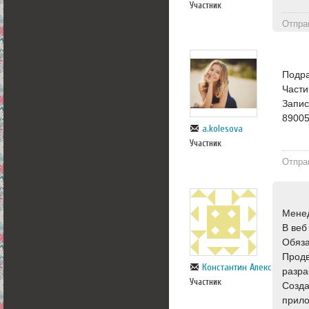
Участник
Отпра
Подра
Части
Запис
89005
a.kolesova
Участник
Отпра
Менед
В веб
Обяза
Продв
Константин Александрови
разра
Участник
Созда
прило