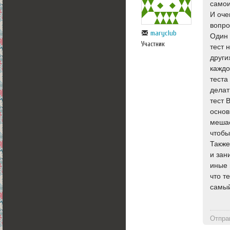
самои
И оче
вопро
maryclub
Один 
Участник
тест 
други
каждо
теста
делат
тест 
основ
мешае
чтобы
Также
и зан
иные 
что т
самый
Отпра