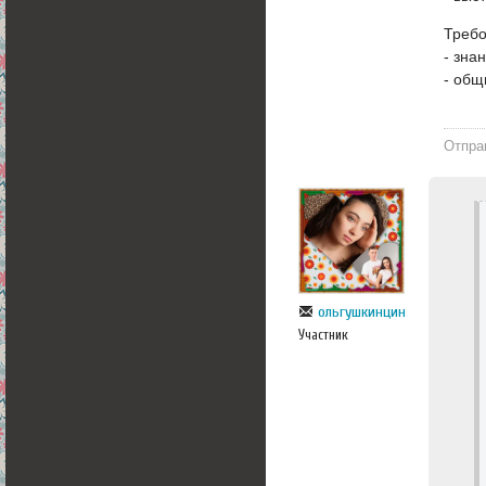
Требо
- зна
- общ
Отпра
ольгушкинцин
Участник