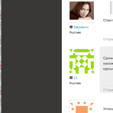
Ответ
Елизавета
Участник
Отпра
Срочн
нахож
курсы
I.S.
Участник
Отпра
Успеш