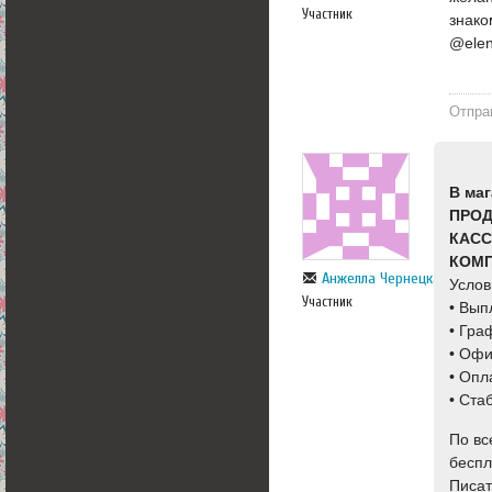
Участник
знако
@elen
Отпра
В ма
ПРОД
КАС
КОМ
Анжелла Чернецка
Услов
Участник
• Вып
• Гра
• Офи
• Опл
• Ста
По вс
беспл
Писат