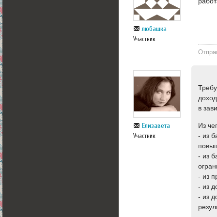
работ
любашка
Участник
Отпра
Требу
доход
в зав
Из че
Елизавета
- из 
Участник
повыш
- из 
огран
- из 
- из 
- из 
резул