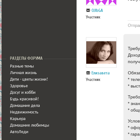
OJlbGA
Участник
Отпра
Требу
Доход
РАЗДЕЛЫ ФОРУМА
получ
Разные темы
Обяза
Елизавета
Личная жизнь
* тел
Участник
Дети - цветы жизни!
* выс
Здоровье
Досуг и хобби
Требо
Будь красивой!
* зна
Домашние дела
* общ
Недвижимость
Карьера
Услов
Домашние любимцы
* офо
АвтоЛеди
* гар