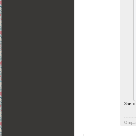
Заинт
Отпра