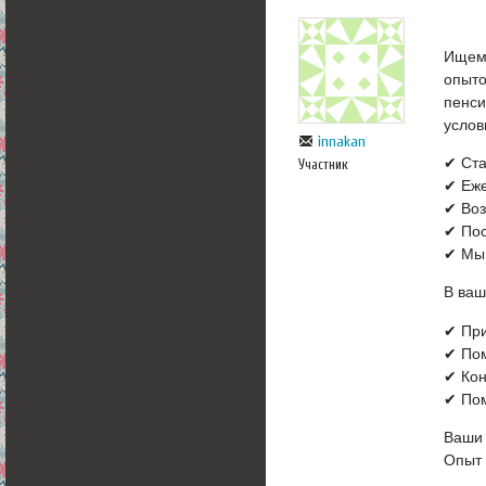
Ищeм 
oпыто
пенси
услов
innakan
✔ Стa
Участник
✔ Eже
✔ Воз
✔ Пос
✔ Мы
В ваш
✔ При
✔ Пом
✔ Кон
✔ Пом
Ваши
Опыт 