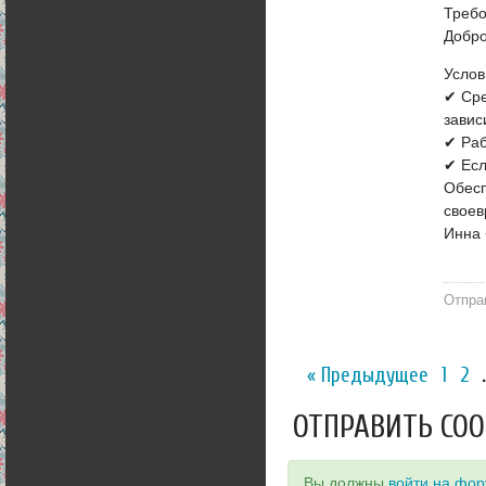
Требо
Добро
Услов
✔ Сре
завис
✔ Раб
✔ Есл
Обесп
своев
Инна
Отпра
« Предыдущее
1
2
ОТПРАВИТЬ СО
Вы должны
войти на фо