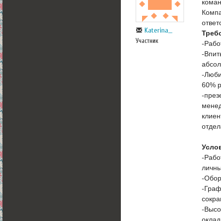
коман
Компа
ответ
Katerina__
Треб
Участник
-Рабо
-Впит
абсол
-Люби
60% р
-през
менед
клиен
отдел
Усло
-Рабо
личны
-Обор
-Граф
сокра
-Высо
оклад