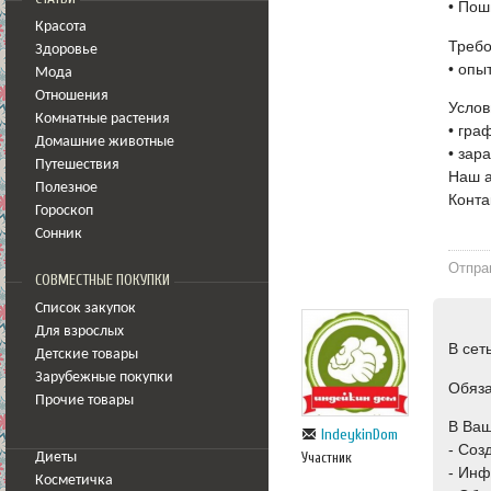
• Пош
Красота
Требо
Здоровье
• опы
Мода
Отношения
Услов
Комнатные растения
• гра
Домашние животные
• зар
Путешествия
Наш а
Полезное
Конта
Гороскоп
Сонник
Отпра
СОВМЕСТНЫЕ ПОКУПКИ
Список закупок
Для взрослых
В сет
Детские товары
Зарубежные покупки
Обяза
Прочие товары
В Ва
IndeykinDom
- Соз
Участник
Диеты
- Инф
Косметичка