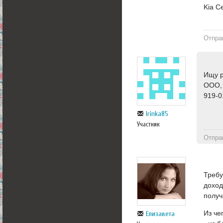
Kia C
Отпра
Ищу р
ООО, 
919-0
Irinka85
Участник
Отпра
Требу
доход
получ
Из че
Елизавета