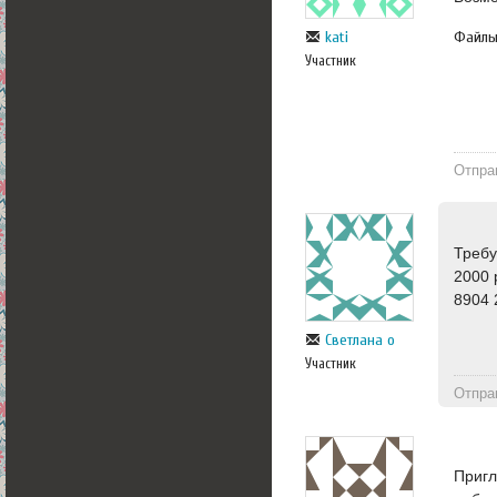
Файл
kati
Участник
Отпра
Требу
2000 
8904 
Светлана о
Участник
Отпра
Пригл