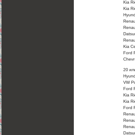
Kia Ri
Kia Ri
Hyund
Renau
Renau
Datsu
Renau
Kia C
Ford 
Chevr
20 ил
Hyund
VW Po
Ford 
Kia Ri
Kia Ri
Ford 
Renau
Renau
Renau
Datsu