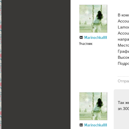
В ком
Accou
Lamod
Accou
Marinochka88
напра
Участник
Место
Графи
Высок
Подро
Отпра
Так ж
зп.30
Marinochka88