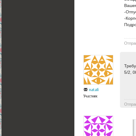
Вашем
-Отпу
-Корп
Подро
Отпра
Требу
5/2, 
natali
Участник
Отпра