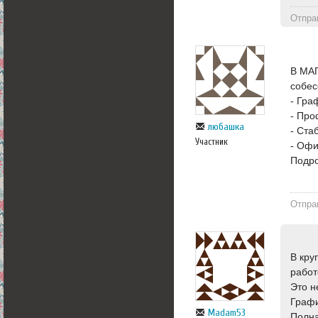
Отпра
В МАГ
собес
- Гра
- Про
любашка
- Ста
Участник
- Офи
Подро
Отпра
В кру
работ
Это н
Графи
Madam53
Полна