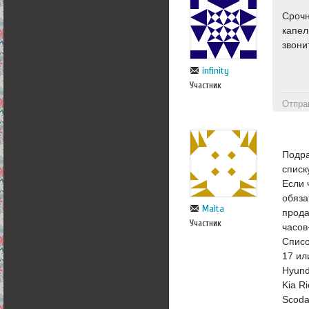
Срочн
капел
звони
infinity
Участник
Отпра
Подра
списк
Если 
обяза
Malta
прода
Участник
часов
Списо
17 ил
Hyund
Kia R
Scoda