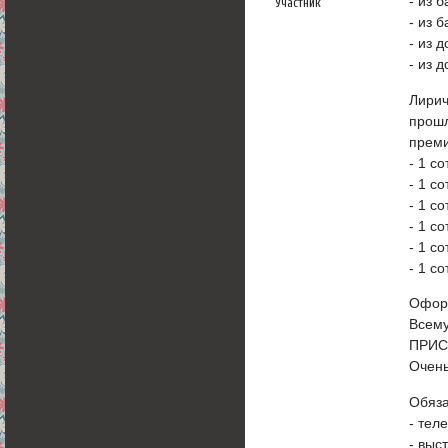
- из 
Участник
- из 
- из 
- из 
Лирич
прошл
преми
- 1 с
- 1 с
- 1 с
- 1 с
- 1 с
- 1 с
Офор
Всему
ПРИС
Очень
Обяза
- тел
- выс