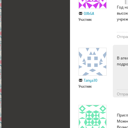
Год н
высок
OJlbGA
учреж
Участник
Отпра
В ате
подро
Tanya30
Участник
Отпра
Пригл
Можно
Возмо