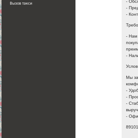
- Обс
Вызов такси
- Пре
- Кон
Треб
- Нам
покуп
преим
- Нал
Услов
Мы за
комфо
- Удо
- Про
- Ста
выруч
- Офи
8910