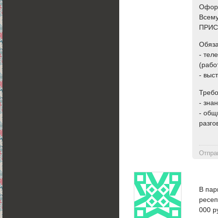
Офор
Всему
ПРИС
Обяза
- тел
(рабо
- выс
Требо
- зна
- общ
разго
Отпра
В пар
ресеп
000 р