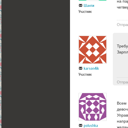
на па
Шанти
четве
Участник
Отпра
Требу
Зарпл
karson4ik
Участник
Отпра
Всем 
девоч
Управ
напра
polushka
желан