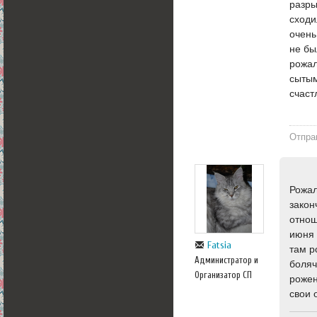
разры
сходи
очень
не бы
рожал
сытым
счаст
Отпра
Рожал
закон
отнош
июня 
Fatsia
там р
Администратор и
боляч
Организатор СП
рожен
свои 