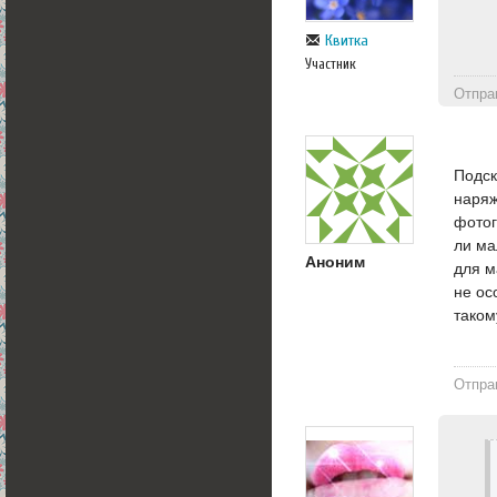
Квитка
Участник
Отпра
Подск
наряж
фотог
ли ма
Аноним
для м
не ос
таком
Отпра