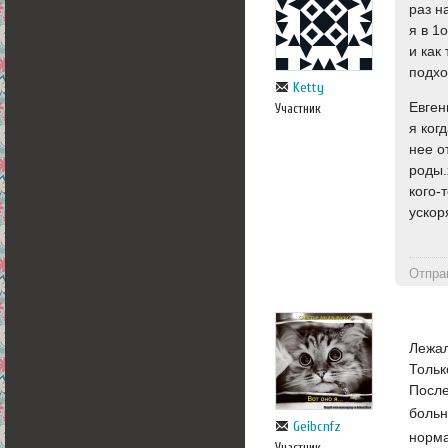
раз н
я в 1
и как
подхо
Ketty
Евген
Участник
я ког
нее о
роды.
кого-
ускор
Отпра
Лежал
Тольк
После
больн
Geibcnfz
норма
Участник