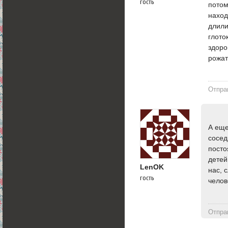
гость
потом
наход
длили
глото
здоро
рожат
Отпра
А еще
сосед
посто
детей
LenOK
нас, 
гость
челов
Отпра