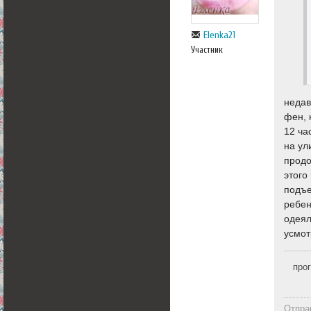
Elenka21
Участник
недав
фен, 
12 ча
на ул
продо
этого
подъе
ребен
одеял
усмот
про
Отпра