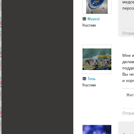
медсе
персо
Maveni
Участник
Отпра
Мне и
делав
подде
Вы чи
Тень
и хор
Участник
Жит
Отпра