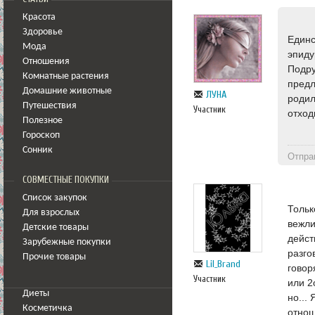
Красота
Здоровье
Единс
Мода
эпиду
Отношения
Подру
Комнатные растения
предл
Домашние животные
ЛУНА
родил
Путешествия
Участник
отход
Полезное
Гороскоп
Сонник
Отпра
СОВМЕСТНЫЕ ПОКУПКИ
Список закупок
Тольк
Для взрослых
вежли
Детские товары
дейст
Зарубежные покупки
разго
Прочие товары
Lil_Brand
говор
Участник
или 2
Диеты
но...
Косметичка
отнош