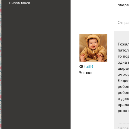
Вызов такси
очере
Отпра
Рожал
патол
то по
одна 
tati13
шарах
Участник
оч хо
Лидия
ребен
ребен
я дов
орала
рожат
Отпра