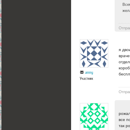
Все
жел
Отпра
я дво
враче
отдел
короб
anny
беспл
Участник
Отпра
рожал
все п
так р