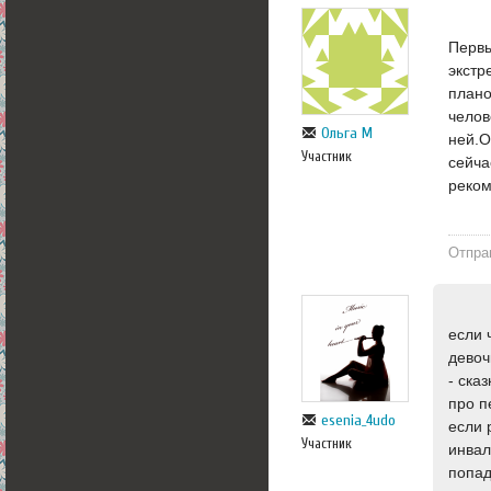
Первы
экстр
плано
челов
Ольга М
ней.О
Участник
сейча
реком
Отпра
если 
девоч
- ска
про п
esenia_4udo
если 
Участник
инвал
попад