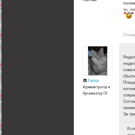
полив
то, ч
Отпра
Родил
недел
схват
(было
Fatsia
Плаце
Администратор и
потом
Организатор СП
сокра
Согла
приви
За тр
Все