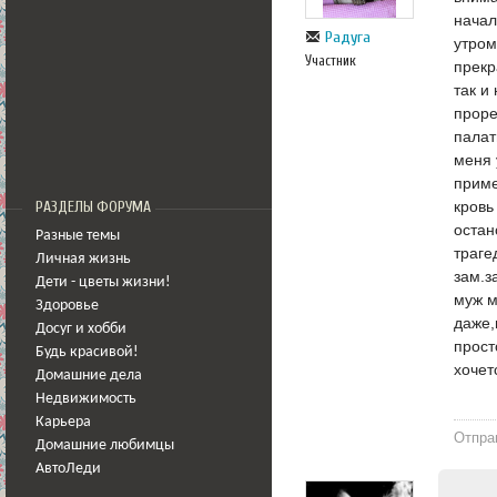
начал
Радуга
утром
Участник
прекр
так и
проре
палат
меня 
приме
кровь
РАЗДЕЛЫ ФОРУМА
остан
Разные темы
траге
Личная жизнь
зам.з
Дети - цветы жизни!
муж м
Здоровье
даже,
Досуг и хобби
прост
Будь красивой!
хочет
Домашние дела
Недвижимость
Карьера
Отпра
Домашние любимцы
АвтоЛеди