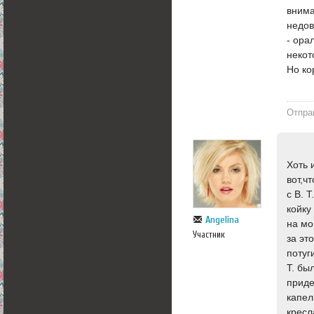
внима
недов
- ора
некот
Но ко
Отпра
Хоть 
вот,ч
с В. 
койку
Angelina
на мо
Участник
за эт
потуг
Т. бы
приде
капел
кресл