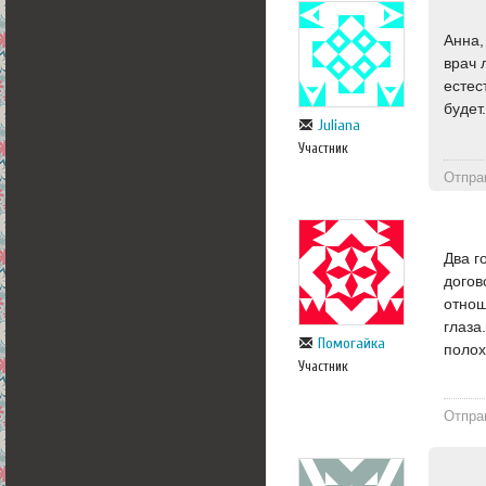
Анна,
врач 
естес
будет
Juliana
Участник
Отпра
Два г
догов
отнош
глаза
Помогайка
полох
Участник
Отпра