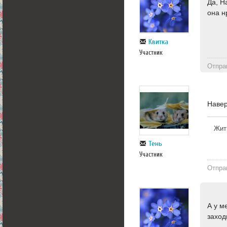
Да, Н
она н
Квитка
Участник
Отпра
Навер
Жит
Тень
Участник
Отпра
А у м
заход