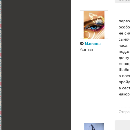
перво
особо
не си
сыноч
Малышка
часа,
Участник
подал
дочку
женщи
Шабал
а пос
пройд
а сес
накор
Отпра