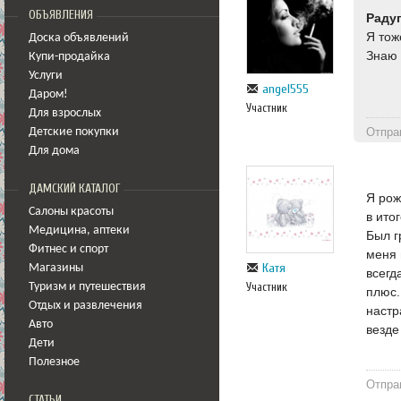
ОБЪЯВЛЕНИЯ
Раду
Я тож
Доска объявлений
Знаю 
Купи-продайка
Услуги
angel555
Даром!
Участник
Для взрослых
Отпра
Детские покупки
Для дома
ДАМСКИЙ КАТАЛОГ
Я рож
Салоны красоты
в ито
Медицина
,
аптеки
Был г
Фитнес и спорт
меня 
Катя
Магазины
всегд
Участник
Туризм и путешествия
плюс.
Отдых и развлечения
настр
Авто
везде
Дети
Полезное
Отпра
СТАТЬИ