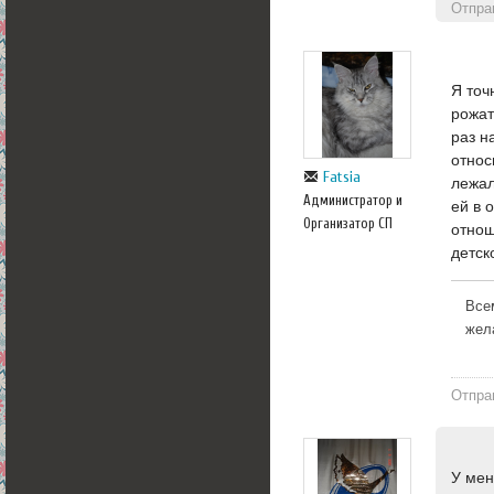
Отпра
Я точ
рожат
раз н
относ
Fatsia
лежал
Администратор и
ей в 
Организатор СП
отнош
детск
Все
жел
Отпра
У мен