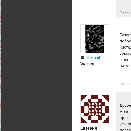
Отпра
Рожал
добро
чистк
сомне
Lil_Brand
Недов
Участник
на ме
Отпра
Девоч
меня 
проко
ускор
Евгения
переж