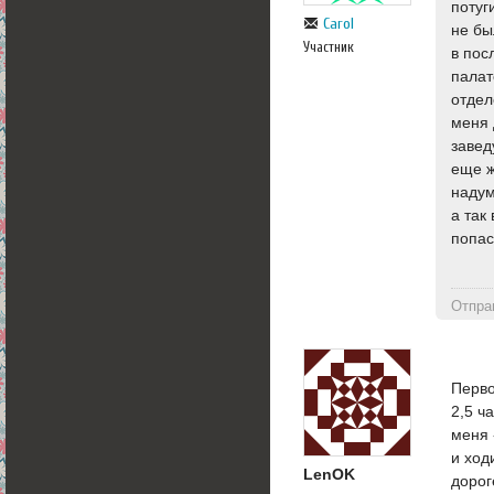
потуг
Carol
не бы
Участник
в пос
палат
отдел
меня 
завед
еще ж
наду
а так
попас
Отпра
Перво
2,5 ч
меня 
и ход
LenOK
дорог