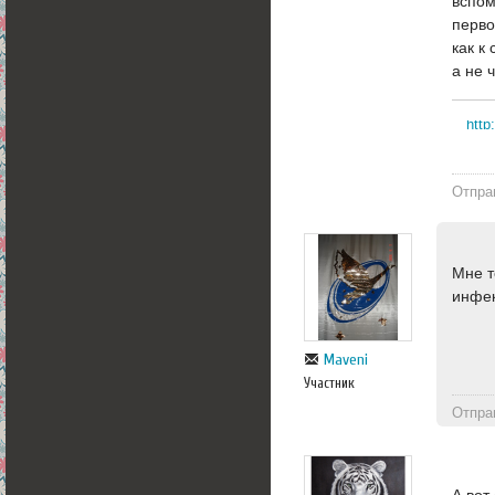
вспом
перво
как к
а не 
http
Отпра
Мне т
инфек
Maveni
Участник
Отпра
А вот