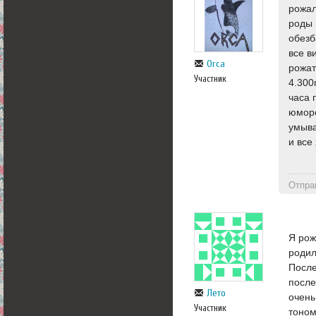
рожал
роды 
обезб
все в
Orca
рожат
Участник
4.300
часа 
юморо
умыва
и все
Отпра
Я рож
родил
После
после
Лето
очень
Участник
тоном