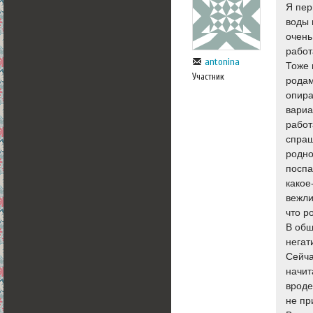
Я пер
воды 
очень
работ
antonina
Тоже 
Участник
родам
опира
вариа
работ
спраш
родно
поспа
какое
вежли
что р
В общ
негат
Сейча
начит
вроде
не пр