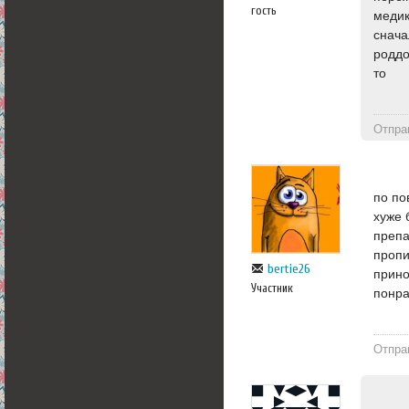
гость
медик
снача
роддо
то
Отпра
по по
хуже 
препа
пропи
bertie26
прино
Участник
понра
Отпра