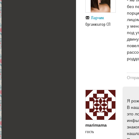
без п
порци
Ларчик
лицом
Организатор СП
у мен
под у
двину
повел
рассо
роддо
Отпра
Я рож
В наш
это л
инфы 
marimama
знако
гость
нашла