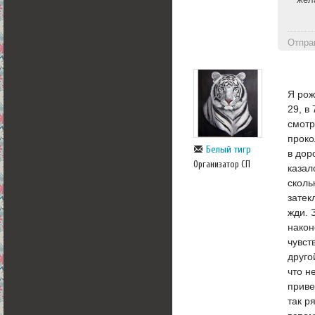
жел
Отпра
Я рож
29, в
смотр
проко
Белый тигр
в дор
Организатор СП
казал
сколь
затек
жди. 
након
чувст
друго
что н
приве
так р