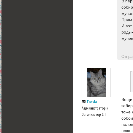
В пер
собир
мучал
Прям 
И вот
роды-
мучен
Отпра
Вещи 
Fatsia
забир
Администратор и
тоже 
Организатор СП
собой
полож
пока 