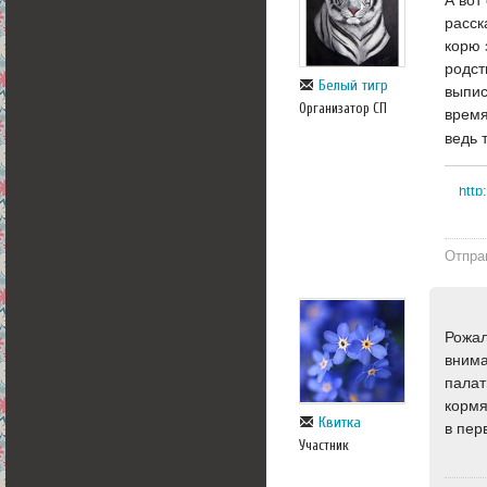
расск
корю 
родст
Белый тигр
выпис
Организатор СП
время
ведь 
http
Отпра
Рожал
внима
палат
кормя
Квитка
в пер
Участник