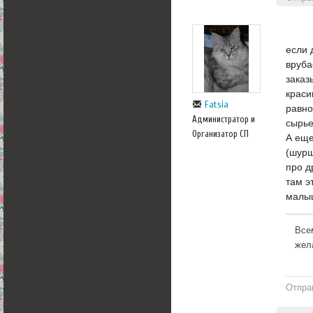
если 
вруба
заказ
краси
Fatsia
равно
Администратор и
сырье
Организатор СП
А еще
(шурш
про д
там э
малыш
Все
жел
Отпра