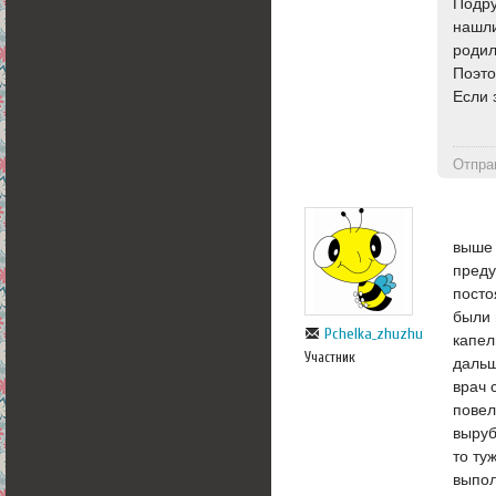
Подру
нашли
родил
Поэто
Если 
Отпра
выше 
преду
посто
были 
Pchelka_zhuzhu
капел
Участник
дальш
врач 
повел
выруб
то ту
выпол