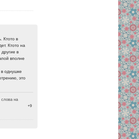
. Ктото в
ет. Ктото на
 другие в
апой вполне
 в однушке
отрению, это
 слова на
+9