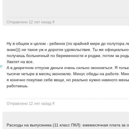
Отправлено 12 лет назад
#
Ну в общем и целом - ребенок (по крайней мере до полутора л
знаю))) не такое уж и дорогое удовольствие. Ты же официальн
получишь больничный по беременности и родам, потом за роды 
Хватит на все.
ественница
А в декретном отпуске деньги очень сильно экономться. Я толь
тысячи четыре в месяц экономлю. Минус обеды на работе. Мин
я конечно покупаю себе вещи, но реально нужно намного мень
работаешь.
Отправлено 12 лет назад
#
Расходы на выпускника (11 класс ПКЛ): ежемесячная плата за о