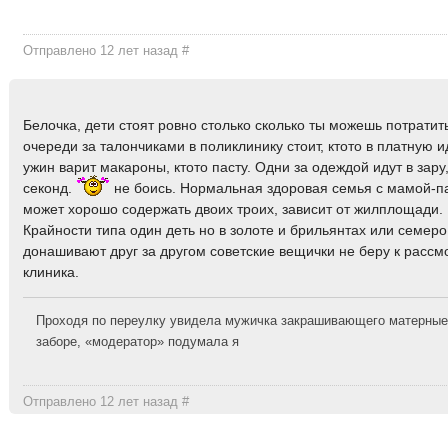
Отправлено 12 лет назад
#
Белочка, дети стоят ровно столько сколько ты можешь потратить
очереди за талончиками в поликлинику стоит, ктото в платную ид
ужин варит макароны, ктото пасту. Одни за одеждой идут в зару,
секонд.
не боись. Нормальная здоровая семья с мамой-п
может хорошо содержать двоих троих, зависит от жилплощади.
Крайности типа один деть но в золоте и брильянтах или семеро
донашивают друг за другом советские вещички не беру к рассм
клиника.
Проходя по переулку увидела мужичка закрашивающего матерные
заборе, «модератор» подумала я
Отправлено 12 лет назад
#