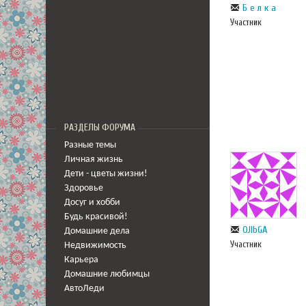
Б е л к а
Участник
РАЗДЕЛЫ ФОРУМА
Разные темы
Личная жизнь
Дети - цветы жизни!
Здоровье
Досуг и хобби
Будь красивой!
OJlbGA
Домашние дела
Участник
Недвижимость
Карьера
Домашние любимцы
АвтоЛеди