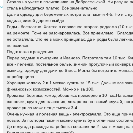
Стояла на учете в поликлинике на Добросельской. Ни разу не п
ественница
стала наблюдаться платно. Все замечательно.
Да, на одежду для беременных потратила тысячи 4-5. Но я с п
ходила, зимой дороже выйдет.
Роды - бесплатно. Хотела в сервисное второго роддома (10 тыс
на ремонте. Тоже не разочаровалась. Все приемлемо. "Благод
не оставляла. Это не в моих принципах, да и роды были легкие
не возился.
Подготовка к рождению.
Перед родами я съездила и Иваново. Потратила там 10 тыс. К
все - пеленки, постельное белье, зимний прогулочный конверт, 
выписку, одежду для дочи до 6 мес. Могла бы потратить меньш
переборщила.
Хорошую коляску 2 в 1 можно купить за 15 тыс. Дальше все зави
финансовых возможностей. Можно и за 100.
Кроватка, бортики, комод обошлись примерно в 10 тыс.На всяк
ванночки, круга для плавания, лекарства на всякий случай, пог
прочее ушло может еще тысячи 3-4.
Очень нужная и полезная вещь - электрокачали. Это еще приме
новые. За полторы тысячи можно купить бу в отличном состоян
До полугода расходы на ребенка составляли 2 тыс. в месяц на 
Кормила грудью, так что халява)))