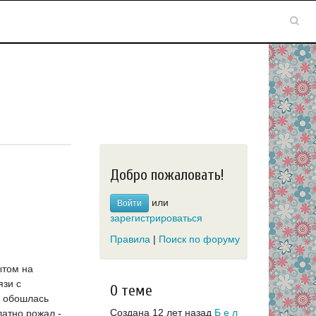
Добро пожаловать!
или
Войти
зарегистрироваться
Правила
|
Поиск по форуму
ытом на
язи с
О теме
о обошлась
Создана 12 лет назад
Б е л
латно рожал -