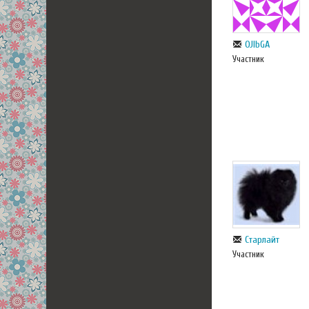
OJlbGA
Участник
Старлайт
Участник