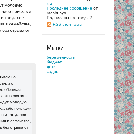
к а
дут молодую
Последнее сообщение
от
а либо поисками
mashusya
 и так далее.
Подписаны на тему - 2
ия в семействе,
RSS этой темы
 без отрыва от
Метки
беременность
бюджет
дети
садик
пытом на
связи с
ько обошлась
платно рожал -
ы ждут молодую
ка либо поисками
е и так далее.
ния в семействе,
а без отрыва от