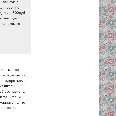
 - 950руб в
сал пробную
тдельно 800руб.
ды выходит
- занимался
более-менее
 расходы растут,
 со здоровьем и
 из школы и
в Ярославль, а
т.д. и т.п. И
ормить), а что-
рогрессии,
+5