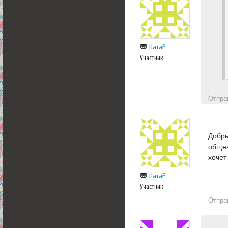
НатаЕ
Участник
Отпра
Добры
общен
хочет
НатаЕ
Участник
Отпра