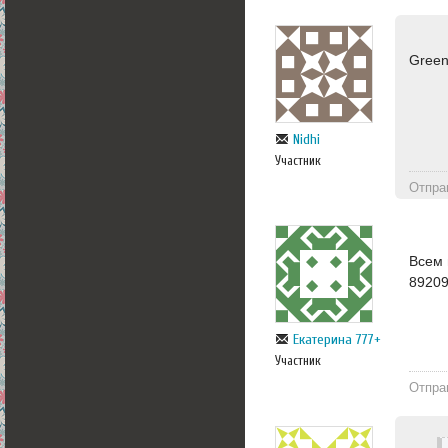
Green
Nidhi
Участник
Отпра
Всем 
8920
Екатерина 777+
Участник
Отпра