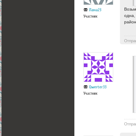
Возьм
Лана23
одна,
Участник
райо
Отпра
Qwerter33
Участник
Отпра