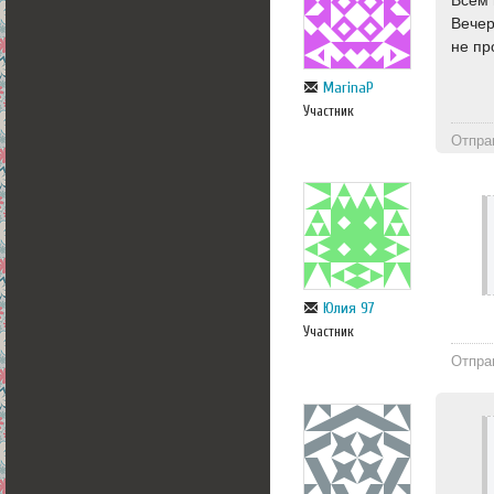
Всем 
Вечер
не пр
МarinaP
Участник
Отпра
Юлия 97
Участник
Отпра