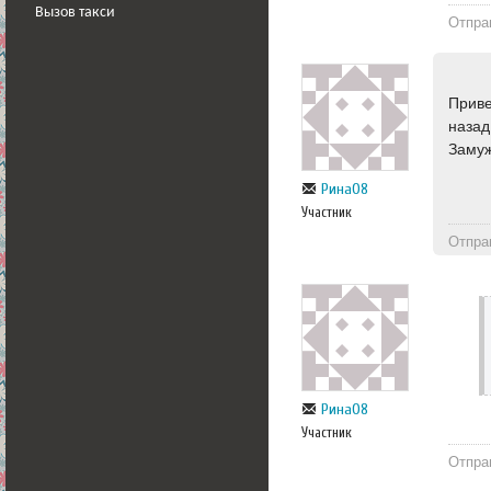
Вызов такси
Отпра
Приве
назад
Замуж
Рина08
Участник
Отпра
Рина08
Участник
Отпра