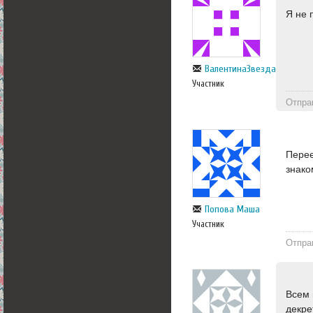
Я не 
ВалентинаЗвезда
Участник
Отпра
Перее
знако
Попова Маша
Участник
Отпра
Всем 
декре