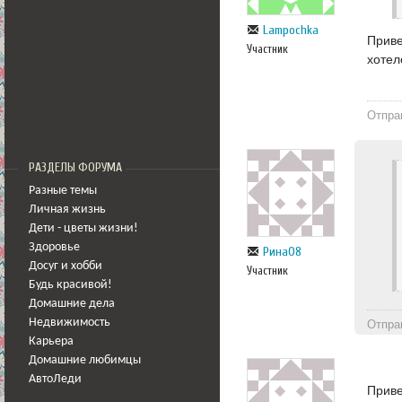
Lampochka
Приве
Участник
хотел
Отпра
РАЗДЕЛЫ ФОРУМА
Разные темы
Личная жизнь
Дети - цветы жизни!
Здоровье
Рина08
Досуг и хобби
Участник
Будь красивой!
Домашние дела
Недвижимость
Отпра
Карьера
Домашние любимцы
АвтоЛеди
Приве