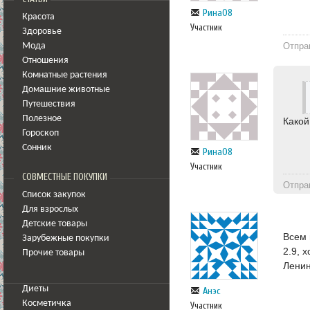
Рина08
Красота
Участник
Здоровье
Отпра
Мода
Отношения
Комнатные растения
Домашние животные
Путешествия
Полезное
Какой
Гороскоп
Сонник
Рина08
Участник
СОВМЕСТНЫЕ ПОКУПКИ
Отпра
Список закупок
Для взрослых
Детские товары
Всем 
Зарубежные покупки
2.9, 
Прочие товары
Ленин
Диеты
Анэс
Косметичка
Участник