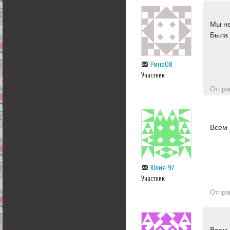
Мы не
Была
Рина08
Участник
Отпра
Всем 
Юлия 97
Участник
Отпра