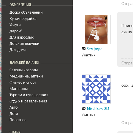
Отпра
ОБЪЯВЛЕНИЯ
Доска объявлений
Купи-продайка
Услуги
Приве
Даром!
скину
Для взрослых
Детские покупки
Земфира
Для дома
Участник
ДАМСКИЙ КАТАЛОГ
Отпра
Салоны красоты
Медицина
,
аптеки
Фитнес и спорт
оох..
Магазины
Туризм и путешествия
Отдых и развлечения
Авто
Mischka-2013
Дети
Участник
Полезное
Отпра
СТАТЬИ