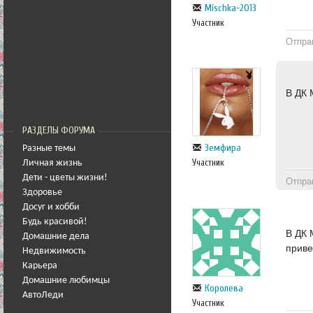
Mischka-2013
Участник
Отпра
В ДК 
РАЗДЕЛЫ ФОРУМА
Земфира
Разные темы
Участник
Личная жизнь
Дети - цветы жизни!
Отпра
Здоровье
Досуг и хобби
Будь красивой!
В ДК 
Домашние дела
приве
Недвижимость
Карьера
Домашние любимцы
Королева
АвтоЛеди
Участник