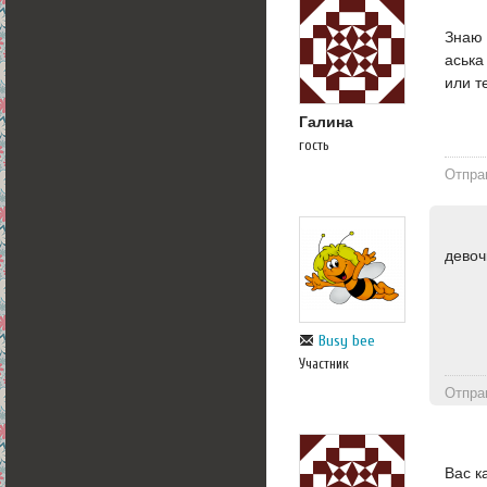
Знаю 
аська
или т
Галина
гость
Отпра
девоч
Busy bee
Участник
Отпра
Вас к