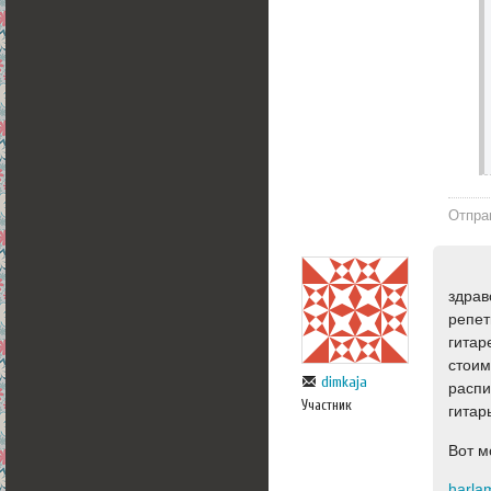
Отпра
здрав
репет
гитар
стоим
dimkaja
распи
Участник
гитар
Вот м
harla