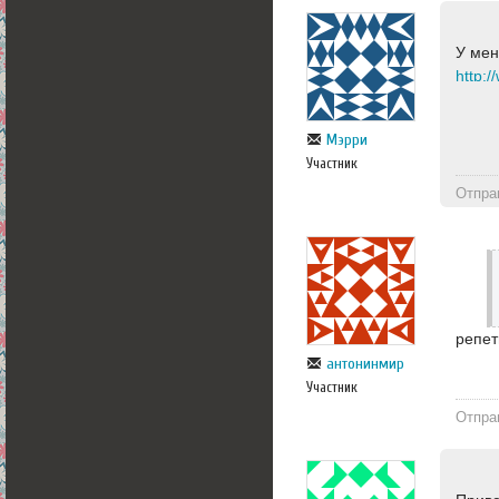
У мен
http:
Мэрри
Участник
Отпра
репет
антонинмир
Участник
Отпра