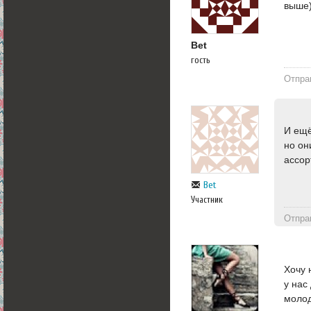
выше
Bet
гость
Отпра
И ещё
но он
ассор
Bet
Участник
Отпра
Хочу 
у нас
молод