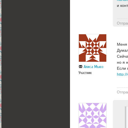
и кон
Отпра
Меня 
Думал
Сейча
но я 
Алиса Мьюз
Если 
Участник
http:/
Отпра