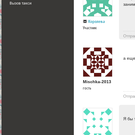
Вызов такси
заним
Королева
Участник
Отпра
а еще
Mischka-2013
гость
Отпра
Я бы 