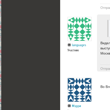
Отпра
Видел
languages
высту
Участник
Моск
Отпра
Во Вл
Мэрри