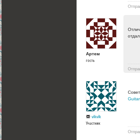
Отпра
Отлич
отдал
Артем
гость
Отпра
Совет
Guita
vikvik
Участник
Отпра