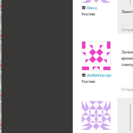
Ольга_
Заинт
Участник
Отпра
Зачем
время
самоу
vladimirkarugo
Участник
Отпра