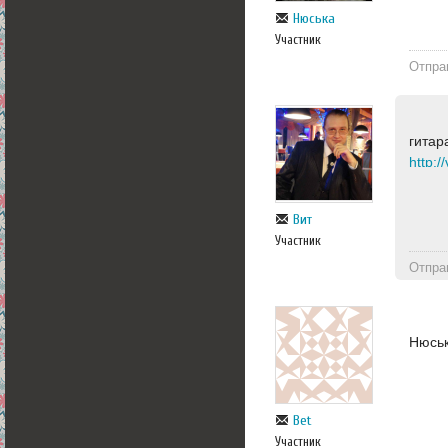
Нюська
Участник
Отпра
гитар
http:
Вит
Участник
Отпра
Нюськ
Bet
Участник