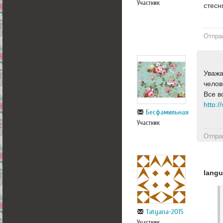
Участник
стесн
Отпра
Уважа
челов
Все в
http:/
Бесфамильная
Участник
Отпра
lang
Tatyana-2015
Участник