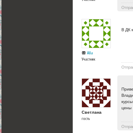
Отпра
В ДК 
Alla
Участник
Отпра
Приве
Влади
курсы
цены 
Светлана
гость
Отпра