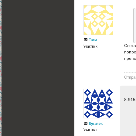
Тали
Света
Участник
попро
препо
Отпра
8-915
Кусилёк
Участник