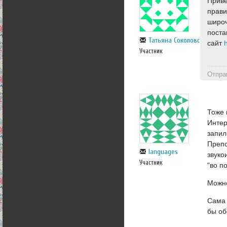
Приве
прави
широч
поста
Татьяна Соколовская
сайт
Участник
Отпра
Тоже 
Интер
запил
Препо
languages
звуко
Участник
"во п
Можно
Сама 
бы об