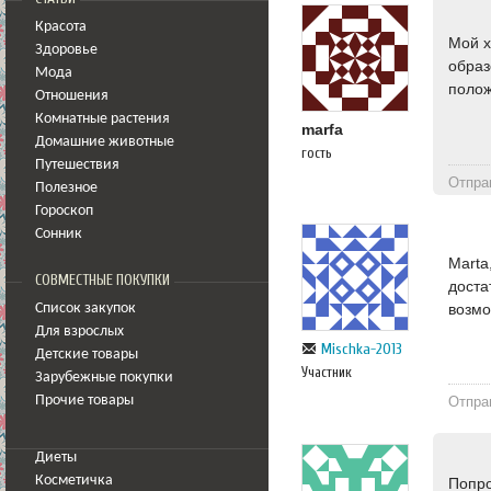
Красота
Мой х
Здоровье
образ
Мода
полож
Отношения
Комнатные растения
marfa
Домашние животные
гость
Путешествия
Отпра
Полезное
Гороскоп
Сонник
Marta
СОВМЕСТНЫЕ ПОКУПКИ
доста
возмо
Список закупок
Для взрослых
Mischka-2013
Детские товары
Участник
Зарубежные покупки
Прочие товары
Отпра
Диеты
Косметичка
Попро