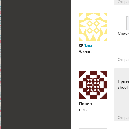
Отпра
Спас
Тали
Участник
Отпра
Приве
shool
Павел
гость
Отпра