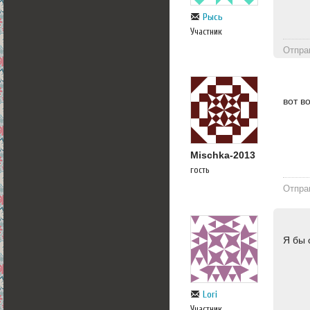
Рысь
Участник
Отпра
вот во
Mischka-2013
гость
Отпра
Я бы 
Lori
Участник