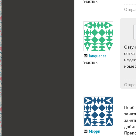
Участник
Отпра
Озвуч
сетка
languages
недел
Участник
номер
Отпра
Пообщ
занят
занят
добит
Мэрри
Препо