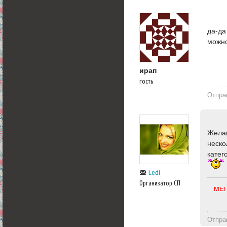
да-да
можно 
ирап
гость
Отпра
Желаю
неско
катег
Ledi
Организатор СП
Отпра