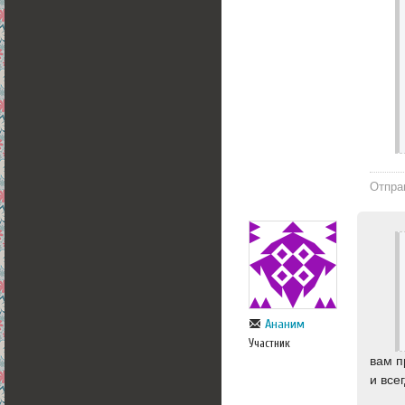
Отпра
Ананим
Участник
вам п
и все