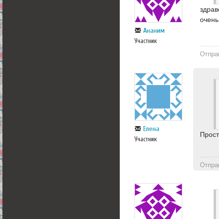
здрав
очень
Ананим
Участник
Отпра
Елена
Прост
Участник
Отпра