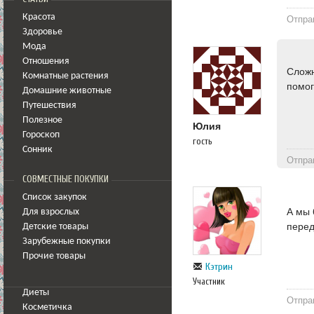
Красота
Отпра
Здоровье
Мода
Отношения
Сложн
Комнатные растения
помог
Домашние животные
Путешествия
Полезное
Юлия
Гороскоп
гость
Сонник
Отпра
СОВМЕСТНЫЕ ПОКУПКИ
Список закупок
А мы 
Для взрослых
перед
Детские товары
Зарубежные покупки
Прочие товары
Кэтрин
Участник
Диеты
Отпра
Косметичка