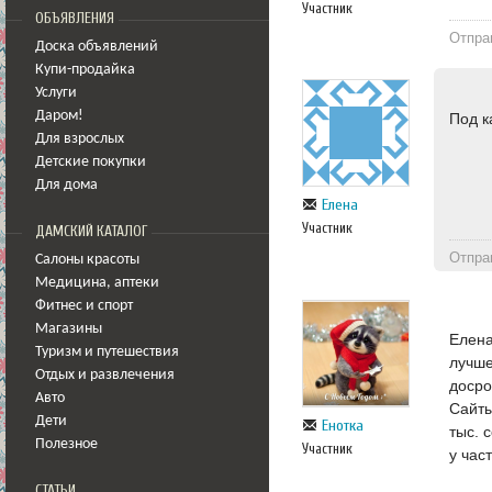
Участник
ОБЪЯВЛЕНИЯ
Отпра
Доска объявлений
Купи-продайка
Услуги
Даром!
Под к
Для взрослых
Детские покупки
Для дома
Елена
Участник
ДАМСКИЙ КАТАЛОГ
Отпра
Салоны красоты
Медицина
,
аптеки
Фитнес и спорт
Магазины
Елена
Туризм и путешествия
лучше
Отдых и развлечения
досро
Авто
Сайты
Дети
Енотка
тыс. 
Полезное
Участник
у час
СТАТЬИ