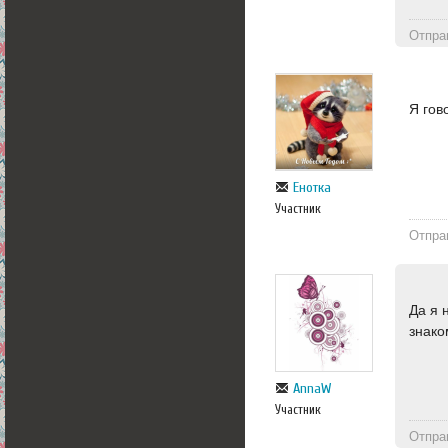
Отпра
Я гов
Енотка
Участник
Отпра
Да я 
знак
AnnaW
Участник
Отпра