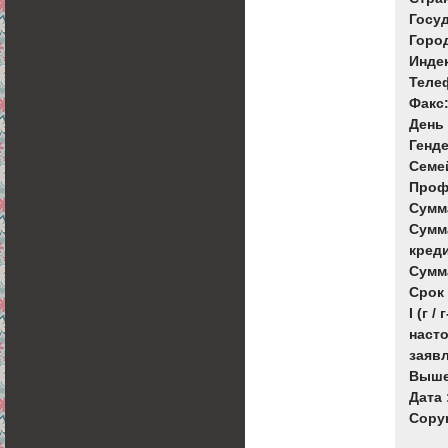
Государ
Город :
Индекс 
Телефон
Факс: ..
День р
Гендер
Семейн
Профес
Сумма 
Сумма
кредита
Сумма к
Срок з
I (г / г
наст
заяв
Выше
Дата :.
Copyr