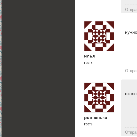
Отпра
нужно
илья
гость
Отпра
около
ровненько
гость
Отпра