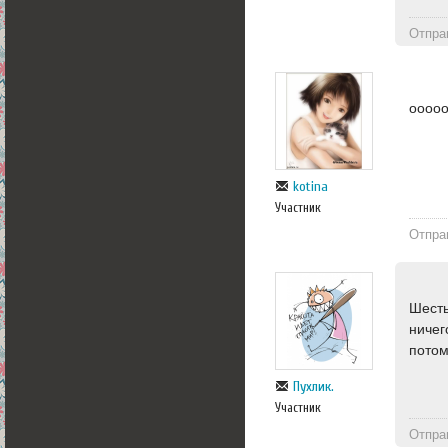
Отпра
ооооо
kotina
Участник
Отпра
Шесть
ничег
потом
Пухлик.
Участник
Отпра