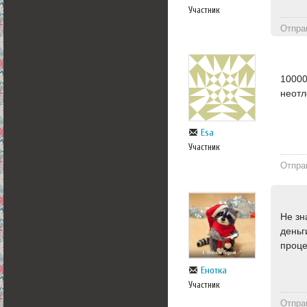
Участник
Отпра
10000
неотл
Esa
Участник
Отпра
Не зн
деньг
проце
Енотка
Участник
Отпра