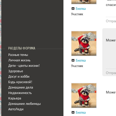
спаси
Енотка
Участник
Отпра
Может
РАЗДЕЛЫ ФОРУМА
Разные темы
Енотка
Личная жизнь
Участник
Дети - цветы жизни!
Здоровье
Отпра
Досуг и хобби
Будь красивой!
Домашние дела
Може
Недвижимость
Карьера
Домашние любимцы
АвтоЛеди
Енотка