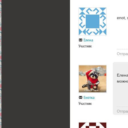
enot,
Елена
Участник
Отпра
Елена
можно
Енотка
Участник
Отпра