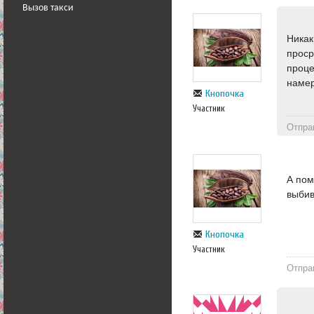
Вызов такси
Никак
проср
проце
наме
Кнопочка
Участник
Отпра
А пом
выбив
Кнопочка
Участник
Отпра