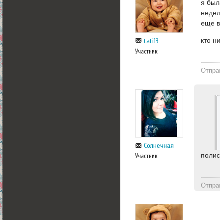
я был
недел
еще в
кто н
tati13
Участник
Отпра
Солнечная
поли
Участник
Отпра