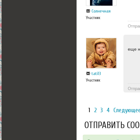
Солнечная
Участник
Отпра
еще н
tati13
Участник
Отпра
1
2
3
4
Следующее
ОТПРАВИТЬ СО