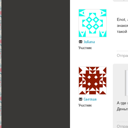
Enot,
знако
такой
Juliana
Участник
Отпра
Светлая
А где
Участник
Деньг
Отпра