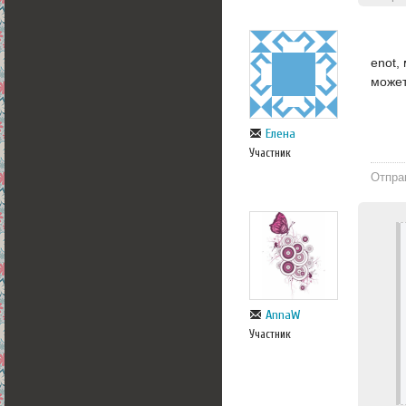
enot,
может
Елена
Участник
Отпра
AnnaW
Участник