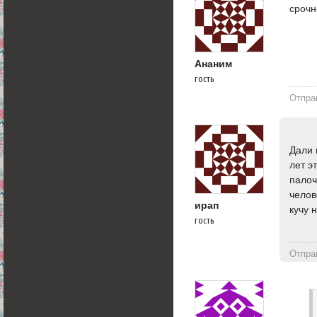
срочн
Ананим
гость
Отпра
Дали 
лет э
палоч
челов
ирап
кучу 
гость
Отпра