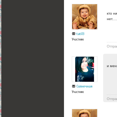
кто н
нет....
tati13
Участник
Отпра
и мен
Солнечная
Участник
Отпра