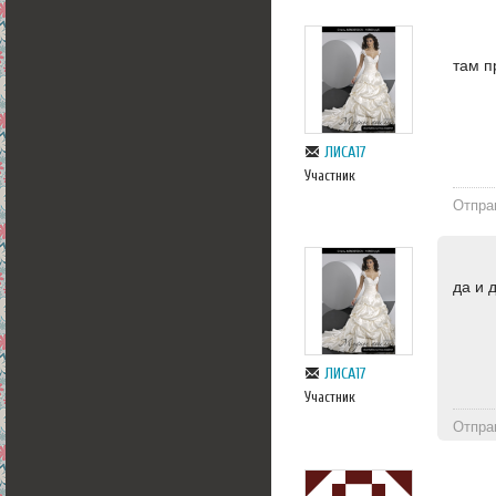
там п
ЛИСА17
Участник
Отпра
да и 
ЛИСА17
Участник
Отпра