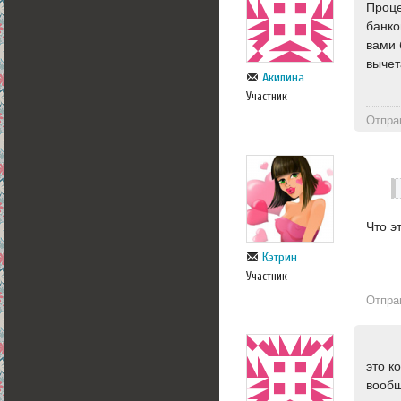
Проце
банко
вами 
вычет
Акилина
Участник
Отпра
Что э
Кэтрин
Участник
Отпра
это к
вообщ