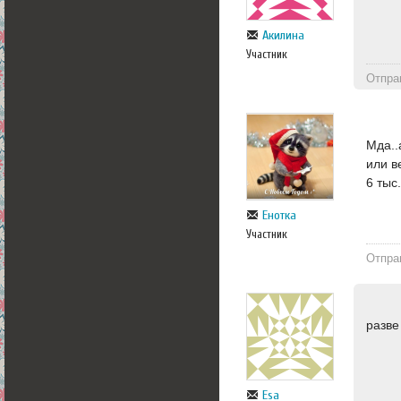
Акилина
Участник
Отпра
Мда..
или в
6 тыс
Енотка
Участник
Отпра
разве
Esa