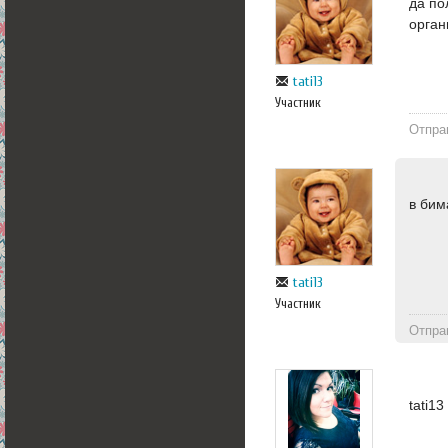
да по
орган
tati13
Участник
Отпра
в бим
tati13
Участник
Отпра
tati1