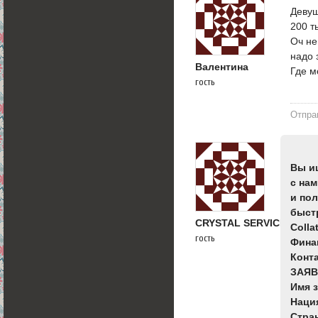
Девуш
200 т
Оч не
надо 
Валентина
Где м
гость
Отпра
Вы и
с на
и по
быст
CRYSTAL SERVICE
Colla
гость
Финан
Конт
ЗАЯ
Имя зая
Нация :.
Страна