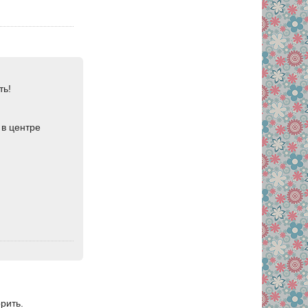
ть!
 в центре
рить.