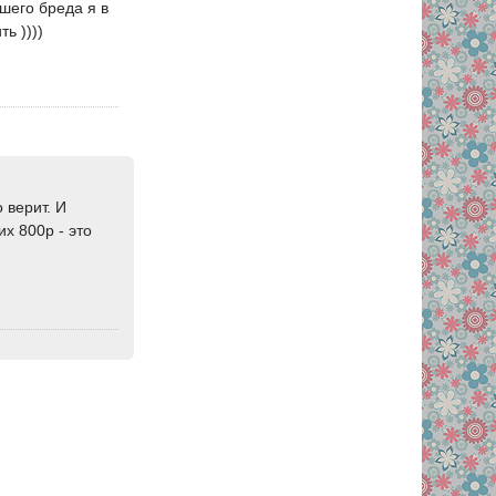
ьшего бреда я в
ь ))))
 верит. И
х 800р - это