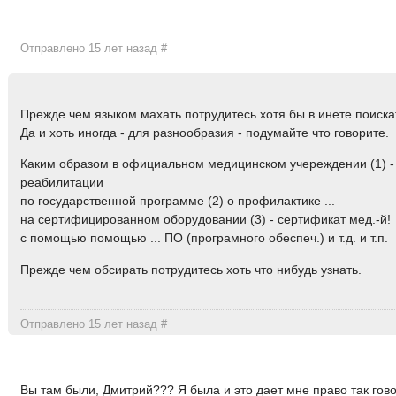
Отправлено 15 лет назад
#
Прежде чем языком махать потрудитесь хотя бы в инете поиска
Да и хоть иногда - для разнообразия - подумайте что говорите.
Каким образом в официальном медицинском учереждении (1) -
реабилитации
по государственной программе (2) о профилактике ...
на сертифицированном оборудовании (3) - сертификат мед.-й!
с помощью помощью ... ПО (програмного обеспеч.) и т.д. и т.п.
Прежде чем обсирать потрудитесь хоть что нибудь узнать.
Отправлено 15 лет назад
#
Вы там были, Дмитрий??? Я была и это дает мне право так гово