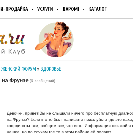
ПИ-ПРОДАЙКА
УСЛУГИ
ДАРОМ!
КАТАЛОГ
 ЖЕНСКИЙ ФОРУМ
»
ЗДОРОВЬЕ
 на Фрунзе
(17 сообщений)
Девочки, привет!Вы не слышали ничего про бесплатную диагно
на Фрунзе? Если кто то был, напишите пожалуйста где это нахо
координаты там, вобщем все, что есть. Информации никакой я 
нашла, но по слухам где то в этом районе её делают...