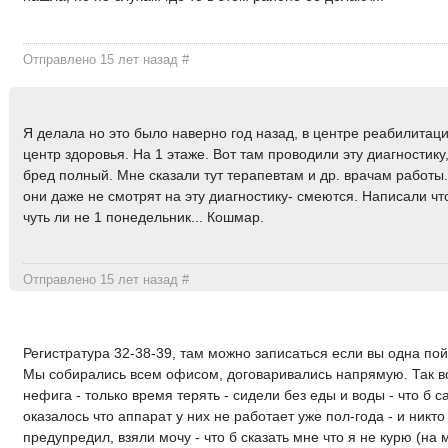
Отправлено 15 лет назад
#
Я делала но это было наверно год назад, в центре реабилитаци
центр здоровья. На 1 этаже. Вот там проводили эту диагностику, 
бред полный. Мне сказали тут терапевтам и др. врачам работы.
они даже не смотрят на эту диагностику- смеются. Написали чт
чуть ли не 1 понедельник... Кошмар.
Отправлено 15 лет назад
#
Регистратура 32-38-39, там можно записаться если вы одна пой
Мы собирались всем офисом, договаривались напрямую. Так во
нефига - только время терять - сидели без еды и воды - что б с
оказалось что аппарат у них не работает уже пол-года - и никто
предупредил, взяли мочу - что б сказать мне что я не курю (на 