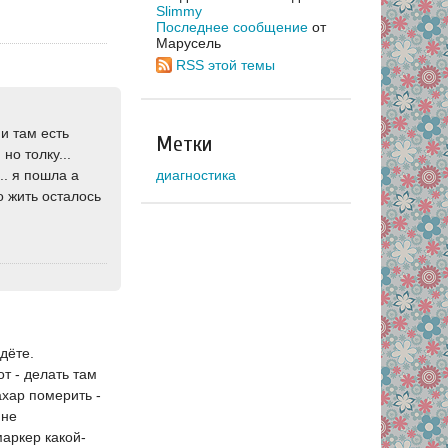
Slimmy
Последнее сообщение
от
Марусель
RSS этой темы
и там есть
Метки
но толку...
диагностика
.. я пошла а
о жить осталось
дёте.
т - делать там
ахар померить -
 не
маркер какой-