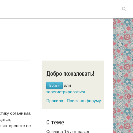
Добро пожаловать!
или
Войти
зарегистрироваться
Правила
|
Поиск по форуму
стику организма
дится,
О теме
в интеренете не
Создана 15 лет назад