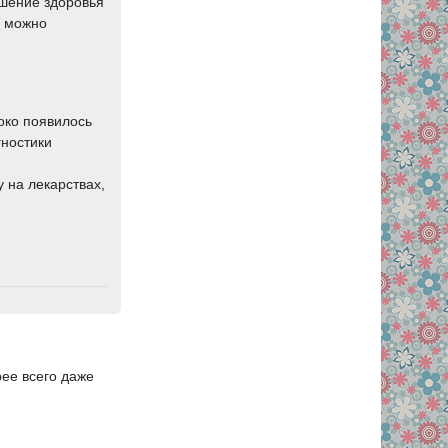
дшение здоровья
о можно
роко появилось
гностики
 на лекарствах,
рее всего даже