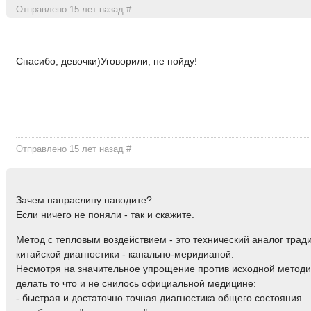
Отправлено 15 лет назад
#
Спасибо, девочки)Уговорили, не пойду!
Отправлено 15 лет назад
#
Зачем напраслину наводите?
Если ничего не поняли - так и скажите.
Метод с тепловым воздействием - это технический аналог тра
китайской диагностики - канально-меридианой.
Несмотря на значительное упрощение против исходной методи
делать то что и не снилось официальной медицине:
- быстрая и достаточно точная диагностика общего состояния