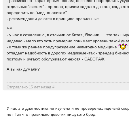
- разбивка по "характерным" зонам, позволяет определить уху
отдельных "систем" - органов, причем задолго до того, когда эт
определить по "мед. анализам"
- рекомендации даются в принципе правильные
****
- у нас к сожалению, в отличии от Китая, Японии, ... это так ши
недавно - мало кто хоть примерно понимает уровень такой диа
- к тому же раннее предупреждение невыгодно медицине
отпадает надобность в дорогих медикаментах - трендец бизнесу
поэтому и ругают, обслуживают нехотя - САБОТАЖ
А вы как думали?
Отправлено 15 лет назад
#
У нас эта диагностика не изучена и не проверена,лицензий ско
нет. Так что правильно девочки пишут,это бред.