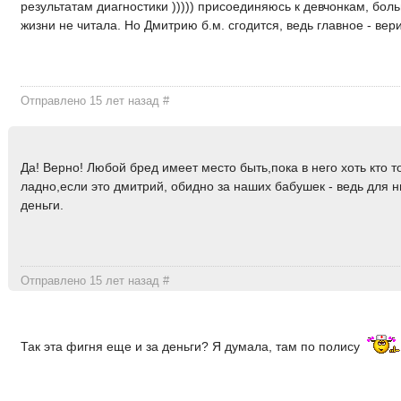
результатам диагностики ))))) присоединяюсь к девчонкам, бол
жизни не читала. Но Дмитрию б.м. сгодится, ведь главное - верит
Отправлено 15 лет назад
#
Да! Верно! Любой бред имеет место быть,пока в него хоть кто то
ладно,если это дмитрий, обидно за наших бабушек - ведь для ни
деньги.
Отправлено 15 лет назад
#
Так эта фигня еще и за деньги? Я думала, там по полису