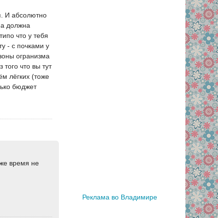
я. И абсолютно
ма должна
типо что у тебя
ту - с почками у
зоны огранизма
 того что вы тут
ём лёгких (тоже
лько бюджет
же время не
Реклама во Владимире