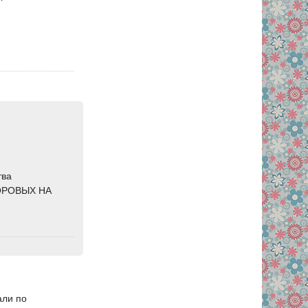
тва
ДОРОВЫХ НА
али по