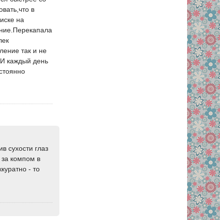
вать,что в
иске на
ение.Перекапала
лек
ление так и не
.И каждый день
остоянно
в сухости глаз
 за компом в
куратно - то