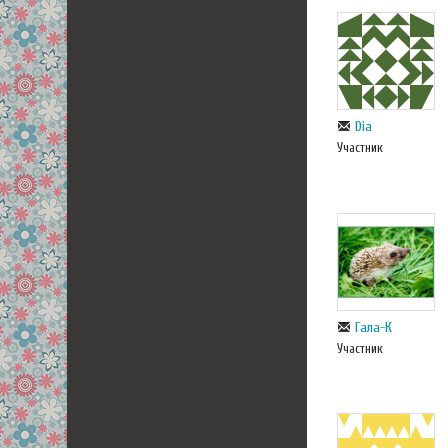
Dia
Участник
Гала-К
Участник