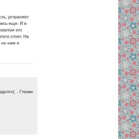
сть, устраняет
лись еще. И в
еркалом это
того стоят. На
 но нам и
олго(....Глазки