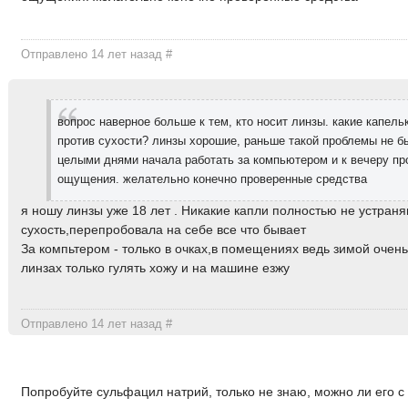
Отправлено 14 лет назад
#
вопрос наверное больше к тем, кто носит линзы. какие капель
против сухости? линзы хорошие, раньше такой проблемы не б
целыми днями начала работать за компьютером и к вечеру пр
ощущения. желательно конечно проверенные средства
я ношу линзы уже 18 лет . Никакие капли полностью не устран
сухость,перепробовала на себе все что бывает
За компьтером - только в очках,в помещениях ведь зимой очень 
линзах только гулять хожу и на машине езжу
Отправлено 14 лет назад
#
Попробуйте сульфацил натрий, только не знаю, можно ли его с 