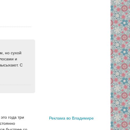
м, но сухой
олосами и
 высыхают. С
это года три
Реклама во Владимире
остоянно
тся быстрее со