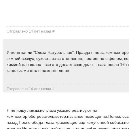
Отправлено 14 лет назад
#
У меня капли "Слеза Натуральная". Правда я не за компьютеро
зимний воздух, сухость из за отопления, постоянно с феном, в
химией для волос - все это делает свое дело - глаза после 16ч
капельками стало намного легче.
Отправлено 14 лет назад
#
Я не ношу линзы,но глаза ужасно реагируют на
компьютер,обогреватель,ветер,пыльное помещение.Появилось 
назад.После обеда глаза краснющие,вид измученной собаки,п
моргаю.Не могу после работы ни в гости пойти,никуда,приходи