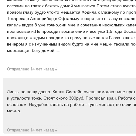
слезами на глазах бежать домой умываться.Потом стала чувство
правом глазу будто что-то мешается.Ходила к глазному по проп
Токарева,в Автоприбор,в Офтальму-говорят,что в глазу воспал
капель видов 8 уже точно,они мне и сочетания нескольких капе
прописывали.Не проходит воспаление и всё уже 1,5 года.Воспа
проходит,с каждым походом ко врачу новые капли.Глаза в шоке
вечером я с измученным видом будто на мне мешки таскали,п
моргающая бегу домой......
Отправлено 14 лет назад
#
Линзы не ношу давно. Капли Систейн очень помогают мне проти
и усталости тоже. Стоят около 300руб. Прописал врач. Работаю
основном. Неудобно капать на работе - тушь мешает, но если ак
можно.
Отправлено 14 лет назад
#