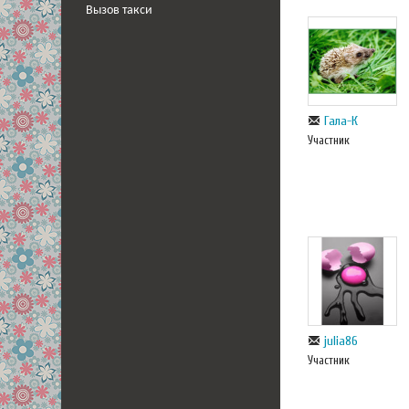
Вызов такси
Гала-К
Участник
julia86
Участник