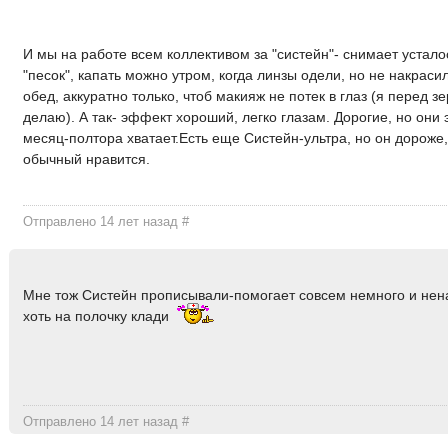
И мы на работе всем коллективом за "систейн"- снимает устало
"песок", капать можно утром, когда линзы одели, но не накраси
обед, аккуратно только, чтоб макияж не потек в глаз (я перед з
делаю). А так- эффект хороший, легко глазам. Дорогие, но они э
месяц-полтора хватает.Есть еще Систейн-ультра, но он дороже,
обычный нравится.
Отправлено 14 лет назад
#
Мне тож Систейн прописывали-помогает совсем немного и ненад
хоть на полочку клади
Отправлено 14 лет назад
#