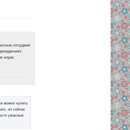
расные.сосудики
овреждениях
же норм.
ки можно купить
ыло, но сейчас
осто ужасные