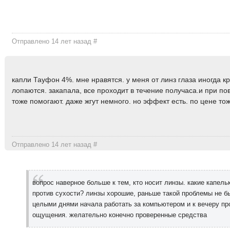
Отправлено 14 лет назад
#
капли Тауфон 4%. мне нравятся. у меня от линз глаза иногда к
лопаются. закапала, все проходит в течение получаса.и при п
тоже помогают. даже жгут немного. но эффект есть. по цене то
Отправлено 14 лет назад
#
вопрос наверное больше к тем, кто носит линзы. какие капель
против сухости? линзы хорошие, раньше такой проблемы не б
целыми днями начала работать за компьютером и к вечеру пр
ощущения. желательно конечно проверенные средства