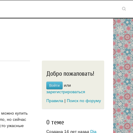
Добро пожаловать!
или
Войти
зарегистрироваться
Правила
|
Поиск по форуму
и можно купить
ло, но сейчас
О теме
сто ужасные
Создана 14 лет назад
Dia