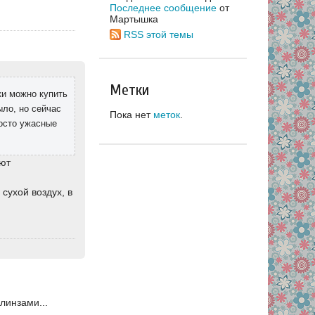
Последнее сообщение
от
Мартышка
RSS этой темы
Метки
ки можно купить
ыло, но сейчас
Пока нет
меток
.
осто ужасные
яют
сухой воздух, в
линзами...