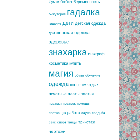
бабка
беременность
Сумки
гадалка
бижутерия
дети
детская одежда
гадание
женская одежда
дом
здоровье
знахарка
инжграф
косметика
купить
магия
обувь
обучение
одежда
отдых
опт
оптом
печатные платы
платья
подарки
подарок
помощь
работа
поставщик
сауна
свадьба
трикотаж
секс
спорт
танцы
чертежи