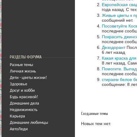
Европейская сва
года назад.
С тех
Живые цветы к п
сообщений нет.
Посоветуйте Кос
последнее сообщ
Покрасить джинс
последнее сообщ
Дезодорант
После
6 лет назад
РАЗДЕЛЫ ФОРУМА
Какая краска дл
8 лет назад.
Само
Разные темы
Помогите. Выпад
Личная жизнь
последнее сообщ
Дети - цветы жизни!
стираем белое бе
сообщение: 8 ле
Здоровье
Досуг и хобби
Будь красивой!
Домашние дела
Недвижимость
Созданные темы
Карьера
Домашние любимцы
Новых тем нет.
АвтоЛеди