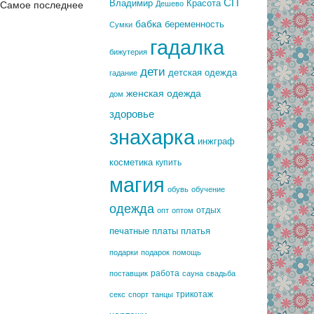
СП
Владимир
Красота
Самое последнее
Дешево
бабка
беременность
Сумки
гадалка
бижутерия
дети
детская одежда
гадание
женская одежда
дом
здоровье
знахарка
инжграф
косметика
купить
магия
обувь
обучение
одежда
отдых
опт
оптом
печатные платы
платья
подарки
подарок
помощь
работа
поставщик
сауна
свадьба
трикотаж
секс
спорт
танцы