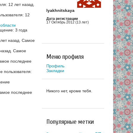
я: 12 лет назад.
lyakhnitskaya
льзователя: 12
Дата регистрации
17 Октябрь 2012 (13 лет)
 области
щение: 3 года
лет назад.
Самое
назад.
Самое
Меню профиля
амое последнее
Профиль
Закладки
 пользователя:
щение
Никого нет, кроме тебя.
амое последнее
Популярные метки