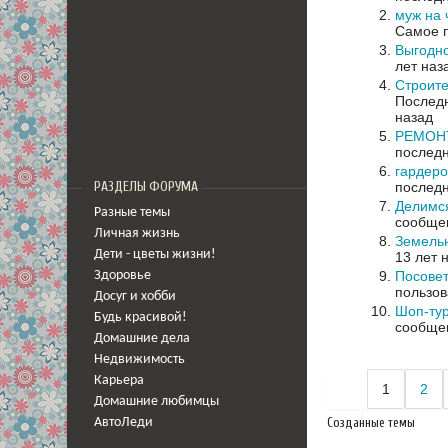
муж на 
Самое п
Выгодн
лет наз
Строите
Последн
назад
РЕМОНТ 
последн
гардеро
последн
РАЗДЕЛЫ ФОРУМА
Делимс
Разные темы
сообщен
Личная жизнь
Земельн
Дети - цветы жизни!
13 лет 
Посовет
Здоровье
пользов
Досуг и хобби
Шоп-тур
Будь красивой!
сообщен
Домашние дела
Недвижимость
Карьера
1
2
Домашние любимцы
Созданные темы
АвтоЛеди