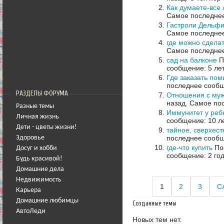
Как думаете-все
Самое последнее
Гастроли Дельф
Самое последнее
где можно сдела
Самое последнее
сад на балконе
П
сообщение: 5 ле
Где заказать по
последнее сообщ
РАЗДЕЛЫ ФОРУМА
Отношения с муж
назад.
Самое пос
Разные темы
Иммунитет у реб
Личная жизнь
сообщение: 10 л
Дети - цветы жизни!
тайное, сверхес
последнее сообщ
Здоровье
где-что купить
Пос
Досуг и хобби
сообщение: 2 го
Будь красивой!
Домашние дела
Недвижимость
1
2
3
С
Карьера
Домашние любимцы
Созданные темы
АвтоЛеди
Новых тем нет.