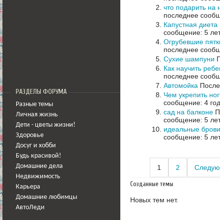
что подарить на 
последнее сообщ
Капустная диета
сообщение: 5 ле
Огрубевшие пятк
последнее сообщ
Сухие шампуни
П
Как научить ребе
последнее сообщ
Автомойка
Послед
РАЗДЕЛЫ ФОРУМА
Чем укрепить ног
сообщение: 4 го
Разные темы
сад на балконе
П
Личная жизнь
сообщение: 5 ле
Дети - цветы жизни!
идеальные бров
Здоровье
сообщение: 5 ле
Досуг и хобби
Будь красивой!
Домашние дела
1
2
Следую
Недвижимость
Созданные темы
Карьера
Домашние любимцы
Новых тем нет.
АвтоЛеди