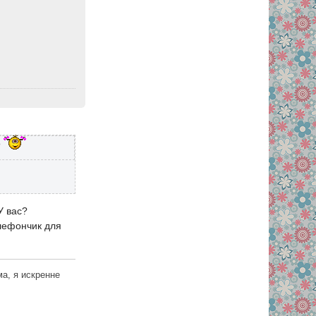
о
У вас?
лефончик для
а, я искренне