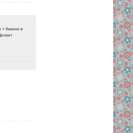
 + бикини в
 Делает