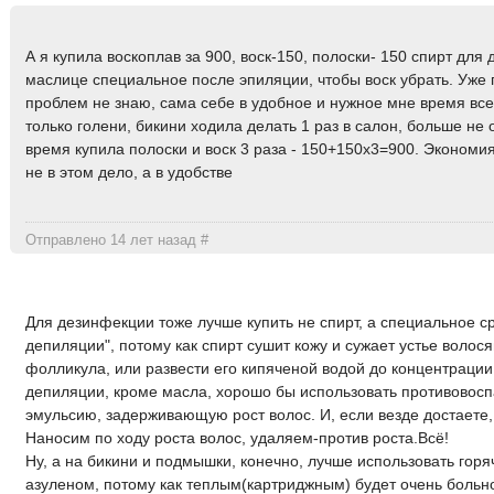
А я купила воскоплав за 900, воск-150, полоски- 150 спирт для
маслице специальное после эпиляции, чтобы воск убрать. Уже 
проблем не знаю, сама себе в удобное и нужное мне время вс
только голени, бикини ходила делать 1 раз в салон, больше не 
время купила полоски и воск 3 раза - 150+150x3=900. Экономи
не в этом дело, а в удобстве
Отправлено 14 лет назад
#
Для дезинфекции тоже лучше купить не спирт, а специальное с
депиляции", потому как спирт сушит кожу и сужает устье волос
фолликула, или развести его кипяченой водой до концентрации
депиляции, кроме масла, хорошо бы использовать противовос
эмульсию, задерживающую рост волос. И, если везде достаете,
Наносим по ходу роста волос, удаляем-против роста.Всё!
Ну, а на бикини и подмышки, конечно, лучше использовать горя
азуленом, потому как теплым(картриджным) будет очень больн