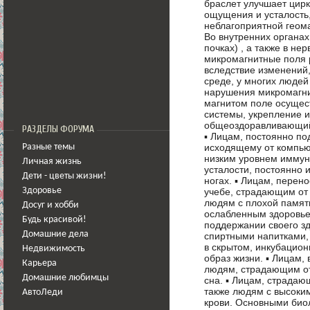
браслет улучшает цир
ощущения и усталость
неблагоприятной геома
Во внутренних органах 
почках) , а также в не
микромагнитные поля 
вследствие изменений
среде, у многих людей
нарушения микромагни
магнитом поле осущес
системы, укрепление 
общеоздоравливающий
РАЗДЕЛЫ ФОРУМА
▪ Лицам, постоянно п
исходящему от компьют
Разные темы
низким уровнем иммун
Личная жизнь
усталости, постоянно
Дети - цветы жизни!
ногах. ▪ Лицам, перен
учебе, страдающим от 
Здоровье
людям с плохой память
Досуг и хобби
ослабленным здоровье
Будь красивой!
поддержании своего з
Домашние дела
спиртными напитками, 
в скрытом, инкубацио
Недвижимость
образ жизни. ▪ Лицам,
Карьера
людям, страдающим от
Домашние любимцы
сна. ▪ Лицам, страда
также людям с высоки
АвтоЛеди
крови. Основными био