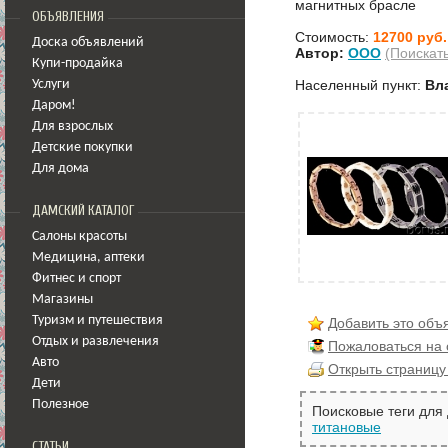
магнитных брасле
ОБЪЯВЛЕНИЯ
Стоимость:
12700 руб.
Доска объявлений
Автор:
OOO
(Поискат
Купи-продайка
Населенный пункт:
Вл
Услуги
Даром!
Для взрослых
Детские покупки
Для дома
ДАМСКИЙ КАТАЛОГ
Салоны красоты
Медицина
,
аптеки
Фитнес и спорт
Магазины
Туризм и путешествия
Добавить это объ
Отдых и развлечения
Пожаловаться на
Авто
Открыть страницу
Дети
Полезное
Поисковые теги для
титановые
СТАТЬИ