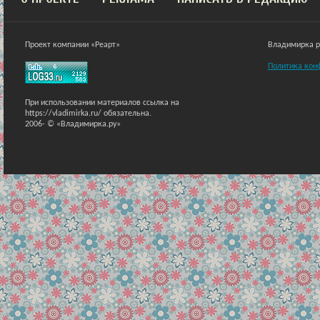
Проект компании «Реарт»
Владимирка ра
Политика кон
При использовании материалов ссылка на
https://vladimirka.ru/ обязательна.
2006-
© «Владимирка.ру»