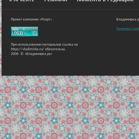
Проект компании «Реарт»
Владимирка ра
Политика кон
При использовании материалов ссылка на
https://vladimirka.ru/ обязательна.
2006-
© «Владимирка.ру»