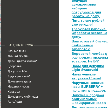
Ведущая
авмакомпания
набирает
сотрудников для
работы на дому.
Пять тысяч рублей
уже сегодня!
Требуются рабочие.
Обработка зказов на
дому.
Ваш готовый бизнес
РАЗДЕЛЫ ФОРУМА
стабильный
заработок!
Разные темы
Воровской ломбард 
Личная жизнь
распродажа крадены
товаров. Не Б/У.
Дети - цветы жизни!
Часы для девушки
Здоровье
Light Swarovski
Досуг и хобби
Часы женские
Будь красивой!
наручные Chanel
Домашние дела
Наручные женские
часы BURBERRY +
Недвижимость
палантин в подарок
Карьера
Покупка и продажа
Домашние любимцы
оригинальных
АвтоЛеди
швейцарских часов
Детские умные часы