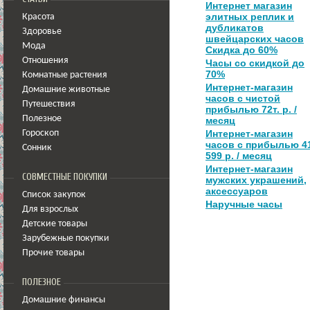
Интернет магазин
элитных реплик и
Красота
дубликатов
Здоровье
швейцарских часов
Мода
Скидка до 60%
Отношения
Часы со скидкой до
70%
Комнатные растения
Интернет-магазин
Домашние животные
часов с чистой
Путешествия
прибылью 72т. р. /
Полезное
месяц
Интернет-магазин
Гороскоп
часов с прибылью 4
Сонник
599 р. / месяц
Интернет-магазин
СОВМЕСТНЫЕ ПОКУПКИ
мужских украшений,
аксессуаров
Список закупок
Наручные часы
Для взрослых
Детские товары
Зарубежные покупки
Прочие товары
ПОЛЕЗНОЕ
Домашние финансы