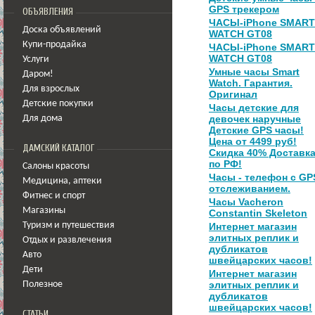
GPS трекером
ОБЪЯВЛЕНИЯ
ЧАСЫ-iPhone SMART
Доска объявлений
WATCH GT08
Купи-продайка
ЧАСЫ-iPhone SMART
WATCH GT08
Услуги
Умные часы Smart
Даром!
Watch. Гарантия.
Для взрослых
Оригинал
Детские покупки
Часы детские для
девочек наручные
Для дома
Детские GPS часы!
Цена от 4499 руб!
ДАМСКИЙ КАТАЛОГ
Скидка 40% Доставк
по РФ!
Салоны красоты
Часы - телефон с GP
Медицина
,
аптеки
отслеживанием.
Фитнес и спорт
Часы Vacheron
Магазины
Constantin Skeleton
Туризм и путешествия
Интернет магазин
элитных реплик и
Отдых и развлечения
дубликатов
Авто
швейцарских часов!
Дети
Интернет магазин
элитных реплик и
Полезное
дубликатов
швейцарских часов!
СТАТЬИ