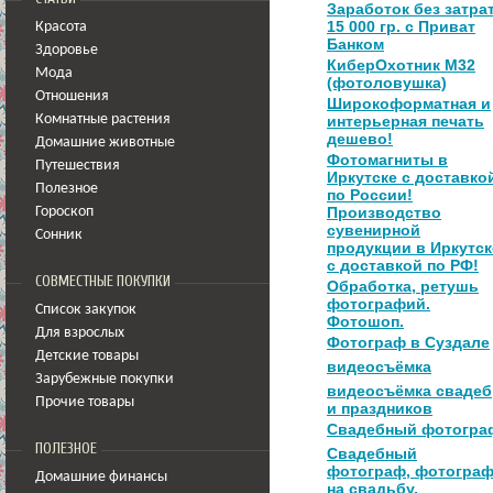
Заработок без затра
15 000 гр. с Приват
Красота
Банком
Здоровье
КиберОхотник M32
Мода
(фотоловушка)
Отношения
Широкоформатная и
Комнатные растения
интерьерная печать
дешево!
Домашние животные
Фотомагниты в
Путешествия
Иркутске с доставко
Полезное
по России!
Производство
Гороскоп
сувенирной
Сонник
продукции в Иркутск
с доставкой по РФ!
СОВМЕСТНЫЕ ПОКУПКИ
Обработка, ретушь
фотографий.
Список закупок
Фотошоп.
Для взрослых
Фотограф в Суздале
Детские товары
видеосъёмка
Зарубежные покупки
видеосъёмка свадеб
Прочие товары
и праздников
Свадебный фотогра
ПОЛЕЗНОЕ
Свадебный
фотограф, фотогра
Домашние финансы
на свадьбу,