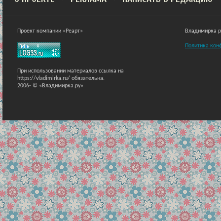
Проект компании «Реарт»
Владимирка ра
Политика кон
При использовании материалов ссылка на
https://vladimirka.ru/ обязательна.
2006-
© «Владимирка.ру»