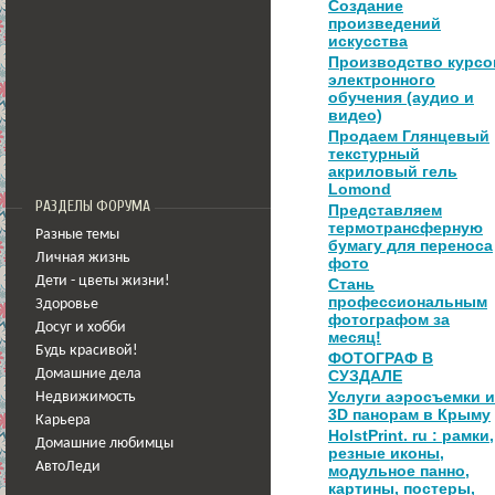
Создание
произведений
искусства
Производство курсо
электронного
обучения (аудио и
видео)
Продаем Глянцевый
текстурный
акриловый гель
Lomond
РАЗДЕЛЫ ФОРУМА
Представляем
термотрансферную
Разные темы
бумагу для переноса
Личная жизнь
фото
Дети - цветы жизни!
Стань
профессиональным
Здоровье
фотографом за
Досуг и хобби
месяц!
Будь красивой!
ФОТОГРАФ В
Домашние дела
СУЗДАЛЕ
Услуги аэросъемки и
Недвижимость
3D панорам в Крыму
Карьера
HolstPrint. ru : рамки,
Домашние любимцы
резные иконы,
АвтоЛеди
модульное панно,
картины, постеры,