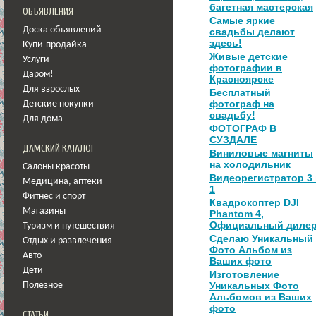
багетная мастерская
ОБЪЯВЛЕНИЯ
Самые яркие
Доска объявлений
свадьбы делают
здесь!
Купи-продайка
Живые детские
Услуги
фотографии в
Даром!
Красноярске
Для взрослых
Бесплатный
фотограф на
Детские покупки
свадьбу!
Для дома
ФОТОГРАФ В
СУЗДАЛЕ
ДАМСКИЙ КАТАЛОГ
Виниловые магниты
на холодильник
Салоны красоты
Видеорегистратор 3
Медицина
,
аптеки
1
Фитнес и спорт
Квадрокоптер DJI
Магазины
Phantom 4,
Официальный диле
Туризм и путешествия
Сделаю Уникальный
Отдых и развлечения
Фото Альбом из
Авто
Ваших фото
Дети
Изготовление
Уникальных Фото
Полезное
Альбомов из Ваших
фото
СТАТЬИ