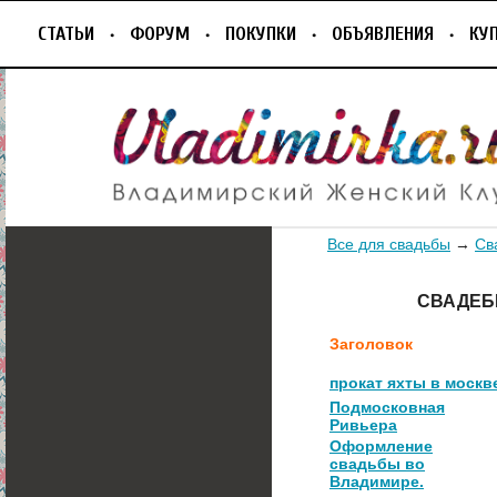
СТАТЬИ
ФОРУМ
ПОКУПКИ
ОБЪЯВЛЕНИЯ
КУ
Все для свадьбы
→
Св
СВАДЕБ
Заголовок
прокат яхты в москв
Подмосковная
Ривьера
Оформление
свадьбы во
Владимире.