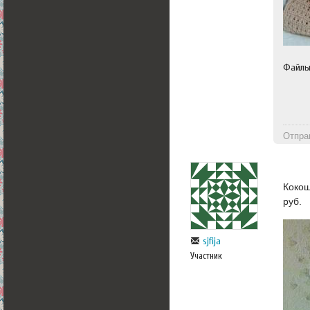
Файл
Отпра
Кокош
руб.
sjfija
Участник