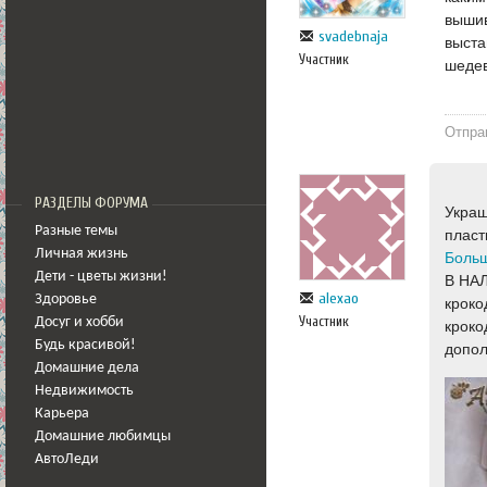
вышив
svadebnaja
выста
Участник
шедев
Отпра
РАЗДЕЛЫ ФОРУМА
Украш
Разные темы
пласт
Личная жизнь
Больш
Дети - цветы жизни!
В НАЛ
alexao
Здоровье
кроко
Участник
Досуг и хобби
кроко
Будь красивой!
допол
Домашние дела
Недвижимость
Карьера
Домашние любимцы
АвтоЛеди