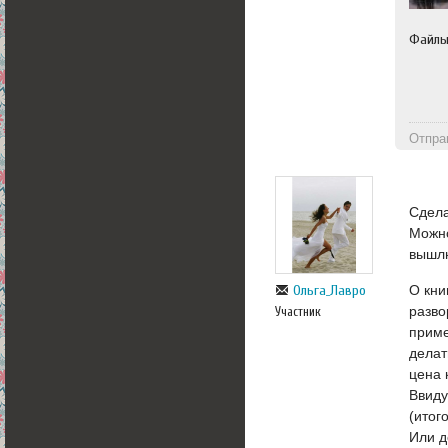
Файл
Отпра
Сдела
Можно
вышлю
О кни
Ольга_Лавро
разво
Участник
приме
делат
цена 
Ввиду
(итог
Или д