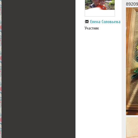
89209
Елена Соловьева
Участник