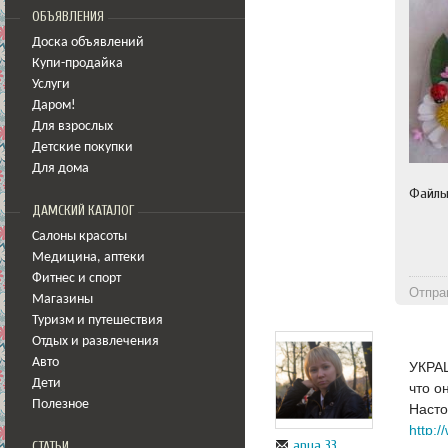
ОБЪЯВЛЕНИЯ
Доска объявлений
Купи-продайка
Услуги
Даром!
Для взрослых
Детские покупки
Для дома
Файл
ДАМСКИЙ КАТАЛОГ
Салоны красоты
Медицина
,
аптеки
Фитнес и спорт
Отпра
Магазины
Туризм и путешествия
Отдых и развлечения
Авто
УКРА
Дети
что о
Полезное
Наст
anya_33
СТАТЬИ