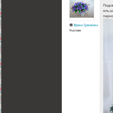
Подсв
ель,ш
парно
Ирина Ермакова
Участник