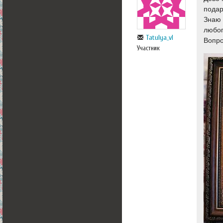
подар
Знаю 
любог
Tatulya_vl
Вопро
Участник