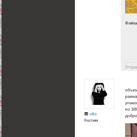
Файл
Отпра
объем
рамка
упако
по 38
nika
добр
Участник