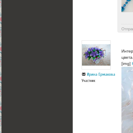
Отпра
Интер
цвета
[img]
Ирина Ермакова
Участник