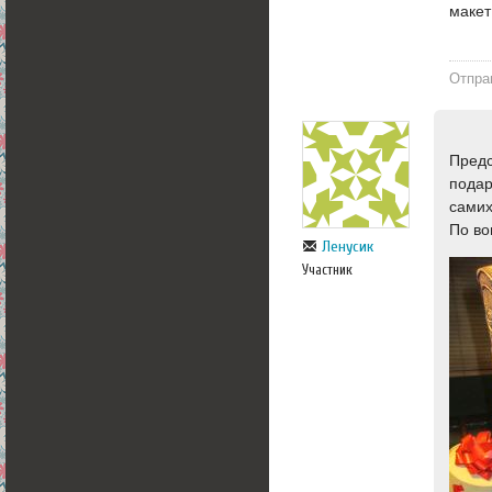
макет
Отпра
Предс
подар
самих
По во
Ленусик
Участник