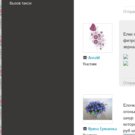
Вызов такси
Отпра
Елки 
фетро
зерна
AnnaW
Участник
Отпра
Елочк
огонь
шнур 
котор
Ирина Ермакова
руб ш