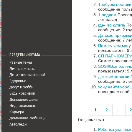
Требуем поставит
сообщение польз
1 роддом
Последн
лет назад
где-что купить
Пос
сообщение: 2 го
Детские прививк
сообщение: 7 ле
Помогу чем могу
пользователя: 9 
РАЗДЕЛЫ ФОРУМА
СП ПАРФЮМЕРИ
Самое последнее
Разные темы
SOS!!!Все болячк
Личная жизнь
пользователя: 9 
Дети - цветы жизни!
детские коляски
П
сообщение: 5 ле
Здоровье
хочу найти хорош
Досуг и хобби
последнее сообщ
Будь красивой!
Домашние дела
Недвижимость
1
2
…
2
Карьера
Домашние любимцы
Созданные темы
АвтоЛеди
Ребенка укачива