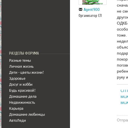
снача
Agent900
не см
Организатор СП
друго
ОДКБ 
особо
тоже.
недел
объяс
подар
РАЗДЕЛЫ ФОРУМА
покор
Разные темы
погов
Личная жизнь
ребен
Дети - цветы жизни!
руку 
Здоровье
Досуг и хобби
Будь красивой!
СП 
Домашние дела
МОХ
Недвижимость
МОХ
Карьера
Домашние любимцы
Отпра
АвтоЛеди