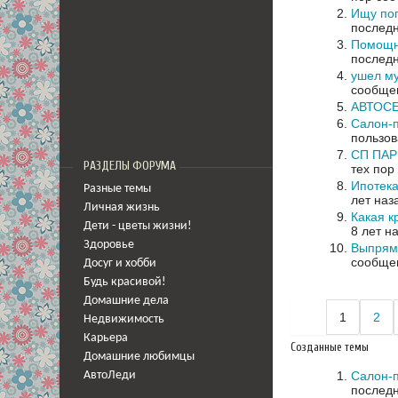
Ищу поп
последн
Помощн
последн
ушел му
сообщен
АВТОСЕ
Салон-п
пользов
СП ПА
РАЗДЕЛЫ ФОРУМА
тех пор
Ипотек
Разные темы
лет наз
Личная жизнь
Какая к
Дети - цветы жизни!
8 лет н
Здоровье
Выпрям
сообщен
Досуг и хобби
Будь красивой!
Домашние дела
1
2
Недвижимость
Карьера
Созданные темы
Домашние любимцы
Салон-п
АвтоЛеди
последн