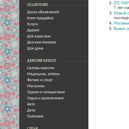
СП ПА
ОБЪЯВЛЕНИЯ
7 лет н
Доска объявлений
Новый с
последн
Купи-продайка
Носовы
Услуги
Вывих з
Даром!
Для взрослых
Детские покупки
Для дома
ДАМСКИЙ КАТАЛОГ
Салоны красоты
Медицина
,
аптеки
Фитнес и спорт
Магазины
Туризм и путешествия
Отдых и развлечения
Авто
Дети
Полезное
СТАТЬИ