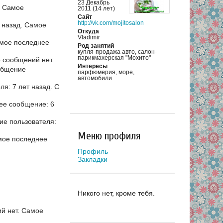
23 Декабрь
.
Самое
2011 (14 лет)
Сайт
http://vk.com/mojitosalon
 назад.
Самое
Откуда
Vladimir
мое последнее
Род занятий
купля-продажа авто, салон-
парикмахерская "Мохито"
р сообщений нет.
Интересы
общение
парфюмерия, море,
автомобили
я: 7 лет назад.
С
ее сообщение: 6
е пользователя:
Меню профиля
ое последнее
Профиль
Закладки
Никого нет, кроме тебя.
й нет.
Самое