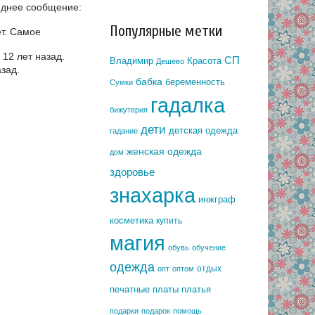
днее сообщение:
Популярные метки
т.
Самое
12 лет назад.
СП
Владимир
Красота
Дешево
зад.
бабка
беременность
Сумки
гадалка
бижутерия
дети
детская одежда
гадание
женская одежда
дом
здоровье
знахарка
инжграф
косметика
купить
магия
обувь
обучение
одежда
отдых
опт
оптом
печатные платы
платья
подарки
подарок
помощь