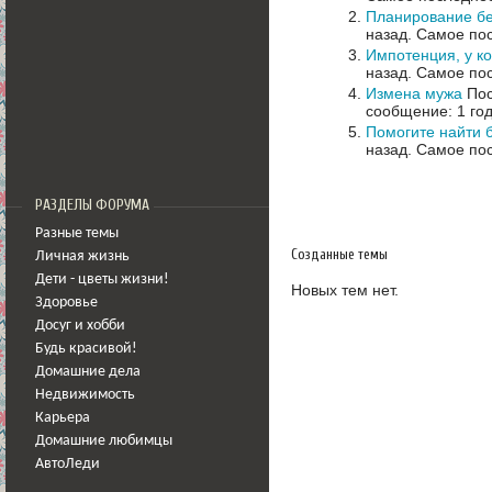
Планирование бе
назад.
Самое пос
Импотенция, у к
назад.
Самое пос
Измена мужа
Пос
сообщение: 1 год
Помогите найти 
назад.
Самое пос
РАЗДЕЛЫ ФОРУМА
Разные темы
Созданные темы
Личная жизнь
Дети - цветы жизни!
Новых тем нет.
Здоровье
Досуг и хобби
Будь красивой!
Домашние дела
Недвижимость
Карьера
Домашние любимцы
АвтоЛеди