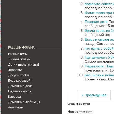
помогите совето
последнее сообщ
болит горло при
последнее сообщ
Поздние дети
Пос
сообщение: 15 л
брали кровь из 2
сообщений нет.
Есть ли смысл ех
назад.
Самое пос
РАЗДЕЛЫ ФОРУМА
что взять с собо
последнее сообщ
Разные темы
Где делалать УЗИ
Личная жизнь
Самое последнее
Дети - цветы жизни!
Переехала. Подск
пользователя: 15
Здоровье
расширены почеч
Досуг и хобби
15 лет назад.
Сам
Будь красивой!
Домашние дела
Недвижимость
« Предыдущее
Карьера
Домашние любимцы
Созданные темы
АвтоЛеди
Новых тем нет.