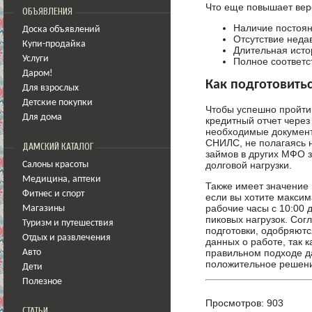
Что еще повышает вер
ОБЪЯВЛЕНИЯ
Наличие постоян
Доска объявлений
Отсутствие неда
Купи-продайка
Длительная исто
Услуги
Полное соответс
Даром!
Как подготовитьс
Для взрослых
Детские покупки
Чтобы успешно пройти 
Для дома
кредитный отчет через
необходимые документ
СНИЛС, не полагаясь н
ДАМСКИЙ КАТАЛОГ
займов в других МФО з
долговой нагрузки.
Салоны красоты
Медицина
,
аптеки
Также имеет значение 
Фитнес и спорт
если вы хотите макси
рабочие часы с 10:00 
Магазины
пиковых нагрузок. Сог
Туризм и путешествия
подготовки, одобряютс
Отдых и развлечения
данных о работе, так 
правильном подходе д
Авто
положительное решен
Дети
Полезное
Просмотров: 903
СТАТЬИ