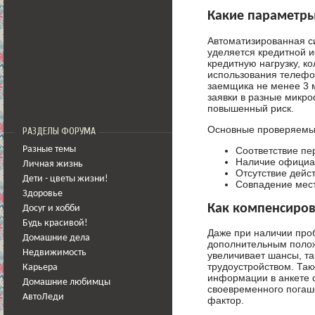
Какие параметры
Автоматизированная 
уделяется кредитной и
кредитную нагрузку, к
использования телефо
заемщика не менее 3 
заявки в разные микро
повышенный риск.
Основные проверяемы
РАЗДЕЛЫ ФОРУМА
Разные темы
Соответствие пе
Наличие официал
Личная жизнь
Отсутствие дейс
Дети - цветы жизни!
Совпадение мест
Здоровье
Как компенсиро
Досуг и хобби
Будь красивой!
Даже при наличии про
Домашние дела
дополнительным полож
Недвижимость
увеличивает шансы, т
трудоустройством. Та
Карьера
информации в анкете с
Домашние любимцы
своевременного пога
АвтоЛеди
фактор.