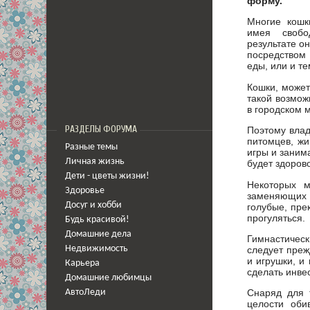
форму.
Многие кошк
имея свобо
результате он
посредством 
еды, или и те
Кошки, может
такой возмож
в городском 
РАЗДЕЛЫ ФОРУМА
Поэтому влад
питомцев, жи
Разные темы
игры и заним
Личная жизнь
будет здоров
Дети - цветы жизни!
Некоторых 
Здоровье
заменяющих 
Досуг и хобби
голубые, пре
прогуляться.
Будь красивой!
Домашние дела
Гимнастическ
Недвижимость
следует преж
и игрушки, и
Карьера
сделать инве
Домашние любимцы
Снаряд для 
АвтоЛеди
целости оби