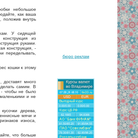
робки небольшое
людайте, как ваша
, положив внутрь
рхам. У сидящей
 конструкция из
струкция руками.
я конструкция, -
ни переделывать,
бюро реклам
рес кошки к этому
, доставят много
сделать самим. В
 - чтобы не было
 маленькими и не
кусочки дерева,
теннисные мячи и
изнаков износа,
айте, что больше