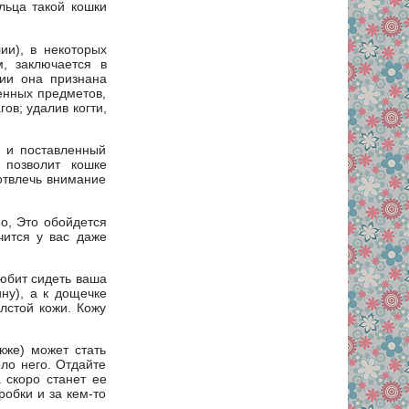
льца такой кошки
ии), в некоторых
, заключается в
лии она признана
енных предметов,
ов; удалив когти,
й и поставленный
 позволит кошке
 отвлечь внимание
о, Это обойдется
чится у вас даже
любит сидеть ваша
ну), а к дощечке
лстой кожи. Кожу
кже) может стать
ло него. Отдайте
 скоро станет ее
робки и за кем-то