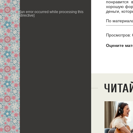
понравится 
хорошую форм
деньги, кото
[an error occurred while processing this
directive]
По материал
Просмотров: 
Оцените мат
ЧИТА