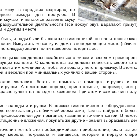
и живут в городских квартирах, не
дного выхода для прогулок. В
и скучают и пытаются развеять скуку
разрушительной деятельности (все вокруг рвут, царапают, грызу
м и другим вместе.
 быть, и рады были бы заняться гимнастикой, но наши тесные ква
ности. Выпустить же кошку из дома в неподходящее место (вблизи
многолюдье) значит почти наверное потерять ее.
ельцы кошек должны позаботиться о живом и веселом времяпреп
вущих взаперти. С малолетства вы должны вовлекать своего кот
аться этим ежедневно, чтобы это вошло у него в привычку. В этом 
ой и веселой при минимальных усилиях с вашей стороны.
можно заставить бегать и прыгать с помощью игрушек и л
игрушки. А некоторые породы, ориентальные, например, или р
красно гуляют на поводке с хозяином. При этом и сам хозяин пол
ие снаряды и игрушки. В поисках гимнастического оборудования
де всего заглянуть в ближний зоомагазин, Там вы найдете в боль
 приспособления для прыганья, лазания и точения когтей, В некот
стиционные вложения, покупать же другие - значит выбрасывать ден
точения когтей это необходимейшее приобретение, если вы хо
вку мебели, покрывала и занавески, которые в первую очере