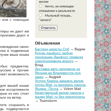
жизни
Нечто, не имеющее
отношение к реальности
Мыльный пузырь,
т) или с помощью
"ничего"
ртиры не дают им
 проезжих дорог и
Объявления
ровождении своих
Бастион юристы Спб
→ Вадим
енка в подвижные
Куплю данфосс любую
случае ваша кошка
продукцию Данфосс привода
электропривода жорого
→
Влад
юбых предметов,
Доставка авто напрямую из
усские и прочие
Японии во Владивосток под
учает возможность
заказ
→ Андрей
Услуги Хакера заказать взлом
почты Mail. ru взломать пароль
 для вашей кошки
Яндекс. Почта
→ Vzlom Mail
шом ассортименте
Качественный взлом пароля к
орые из них стоит
ящику Mail. ru без предоплаты
ьги на ветер.
→ Teamstorm
тите сохранить в
дь подвергаются