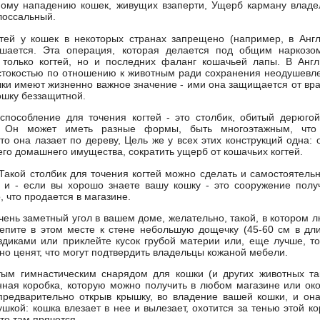
ному нападению кошек, живущих взаперти, Ущерб карману владе
лоссальный.
тей у кошек в некоторых странах запрещено (например, в Англ
ешается. Эта операция, которая делается под общим наркозом
 только когтей, но и последних фаланг кошачьей лапы. В Анг
стокостью по отношению к животным ради сохранения неодушевл
шки имеют жизненно важное значение - ими она защищается от враг
ошку беззащитной.
способление для точения когтей - это столбик, обитый дерюго
о. Он может иметь разные формы, быть многоэтажным, что
что она лазает по дереву, Цель же у всех этих конструкций одна:
его домашнего имущества, сократить ущерб от кошачьих когтей.
Такой столбик для точения когтей можно сделать и самостоятельн
 и - если вы хорошо знаете вашу кошку - это сооружение полу
, что продается в магазине.
чень заметный угол в вашем доме, желательно, такой, в котором 
епите в этом месте к стене небольшую дощечку (45-60 см в дли
здиками или приклейте кусок грубой материи или, еще лучше, то
но ценят, что могут подтвердить владельцы кожаной мебели.
ым гимнастическим снарядом для кошки (и других животных та
нная коробка, которую можно получить в любом магазине или око
 предварительно открыв крышку, во владение вашей кошки, и она
шкой: кошка влезает в нее и вылезает, охотится за тенью этой ко
то там прячется.