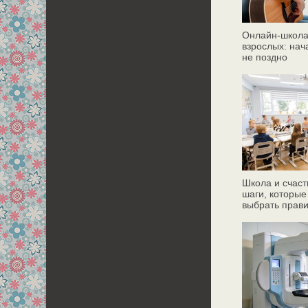
Онлайн‑школа
взрослых: нач
не поздно
Школа и счаст
шаги, которые
выбрать прав