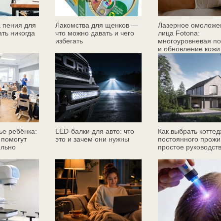
 пения для
Лакомства для щенков —
Лазерное омоложе
ать никогда
что можно давать и чего
лица Fotona:
избегать
многоуровневая по
и обновление кожи
ье ребёнка:
LED-балки для авто: что
Как выбрать коттед
 помогут
это и зачем они нужны
постоянного прожи
ильно
простое руководст