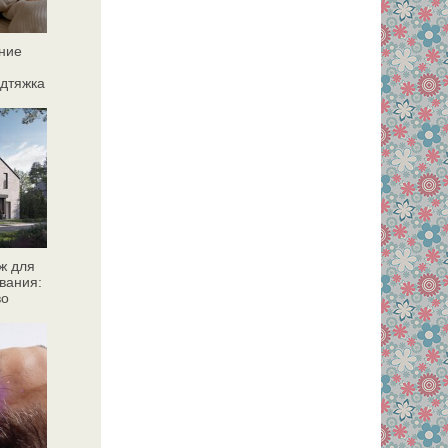
ние
дтяжка
ж для
вания:
во