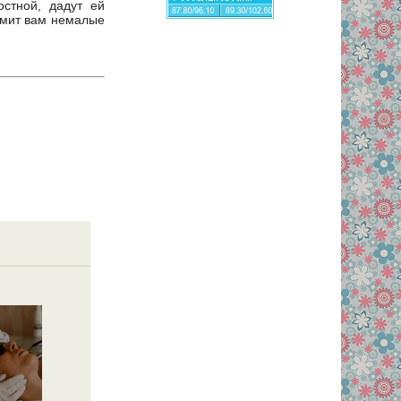
стной, дадут ей
номит вам немалые