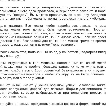
ть кошачью жизнь еще интереснее, проделайте в стенке ко
тобы кошка в него едва пролезала, а верх плотно закройте и наб
ует эту "пещеру". Вы можете превратить ее в пещеру Алладина
лательно так, чтобы кошка не могла просто схватить его и убежать.
для лазания. Все кошки любят карабкаться, лазать по ве
дома кошки тоже должна быть такая возможность. Простая
ланок, скрепленных болтами, вполне может быть изготовлена кон
ие займет внимание вашей кошки на многие часы. Если это проста
 должна быть безопасной для кошки - ее можно время от време
высоту, размеры, как в детском "конструкторе".
сочек лакомства, положенный на одну из "ветвей", подогреет инте
ому снаряду,
чики, игрушечные мыши, мешочки, наполненные кошачьей мятой
й кошке; они не требуют больших затрат, их легко купить или 
учае позаботьтесь о 100-процентной безопасности этих игрушек
, токсических материалов и чтобы эти игрушки не были слишком
ь во рту или в горле у кошки.
шки от ниток имеют у кошек большой успех. Безопасны также 
осле сооружения "дерева" для лазания. Шарики для пингпонга, 
ля гольфа, которые выбрасываются при появлении первых пр
сторг вашу кошку.
нтируйте с новыми предметами разных цветов и форм, понаблюд