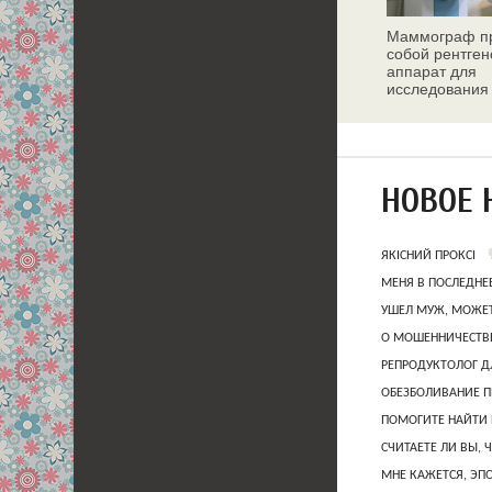
Маммограф пр
собой рентген
аппарат для
исследования
молочных жел
НОВОЕ 
ЯКІСНИЙ ПРОКСІ
МЕНЯ В ПОСЛЕДНЕ
УШЕЛ МУЖ, МОЖЕТ
О МОШЕННИЧЕСТВЕ
РЕПРОДУКТОЛОГ Д
ОБЕЗБОЛИВАНИЕ П
ПОМОГИТЕ НАЙТИ 
СЧИТАЕТЕ ЛИ ВЫ, 
МНЕ КАЖЕТСЯ, ЭП