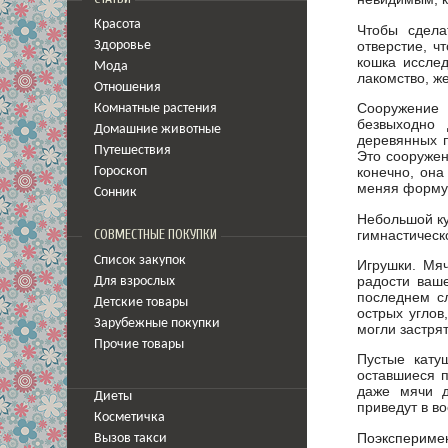
Красота
Чтобы сдела
отверстие, ч
Здоровье
кошка исслед
Мода
лакомство, же
Отношения
Сооружение 
Комнатные растения
безвыходно 
Домашние животные
деревянных п
Путешествия
Это сооружен
конечно, она
Гороскоп
меняя форму, 
Сонник
Небольшой ку
гимнастическ
СОВМЕСТНЫЕ ПОКУПКИ
Список закупок
Игрушки. Мя
радости ваше
Для взрослых
последнем сл
Детские товары
острых углов
Зарубежные покупки
могли застрят
Прочие товары
Пустые кату
оставшиеся п
даже мячи д
Диеты
приведут в во
Косметичка
Поэкспериме
Вызов такси