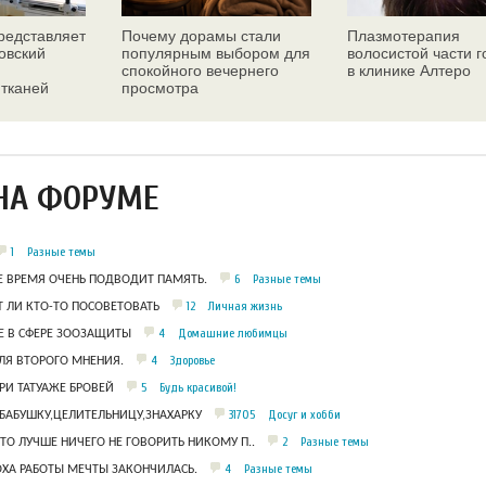
едставляет
Почему дорамы стали
Плазмотерапия
овский
популярным выбором для
волосистой части 
спокойного вечернего
в клинике Алтеро
 тканей
просмотра
ез
НА ФОРУМЕ
1
Разные темы
6
Разные темы
Е ВРЕМЯ ОЧЕНЬ ПОДВОДИТ ПАМЯТЬ.
12
Личная жизнь
 ЛИ КТО-ТО ПОСОВЕТОВАТЬ
4
Домашние любимцы
 В СФЕРЕ ЗООЗАЩИТЫ
4
Здоровье
ЛЯ ВТОРОГО МНЕНИЯ.
5
Будь красивой!
РИ ТАТУАЖЕ БРОВЕЙ
31705
Досуг и хобби
БАБУШКУ,ЦЕЛИТЕЛЬНИЦУ,ЗНАХАРКУ
2
Разные темы
ЧТО ЛУЧШЕ НИЧЕГО НЕ ГОВОРИТЬ НИКОМУ П..
4
Разные темы
ОХА РАБОТЫ МЕЧТЫ ЗАКОНЧИЛАСЬ.