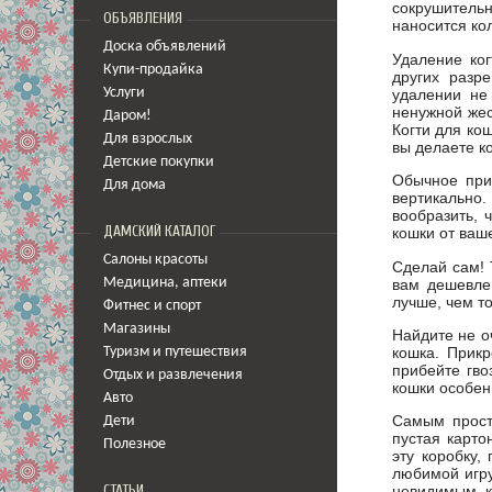
сокрушитель
ОБЪЯВЛЕНИЯ
наносится ко
Доска объявлений
Удаление ког
Купи-продайка
других разр
удалении не
Услуги
ненужной же
Даром!
Когти для ко
Для взрослых
вы делаете к
Детские покупки
Обычное при
Для дома
вертикальн
вообразить, 
ДАМСКИЙ КАТАЛОГ
кошки от ваш
Салоны красоты
Сделай сам! 
вам дешевле
Медицина
,
аптеки
лучше, чем то
Фитнес и спорт
Магазины
Найдите не о
кошка. Прикр
Туризм и путешествия
прибейте гво
Отдых и развлечения
кошки особен
Авто
Самым прост
Дети
пустая карто
Полезное
эту коробку,
любимой игру
СТАТЬИ
невидимым, к