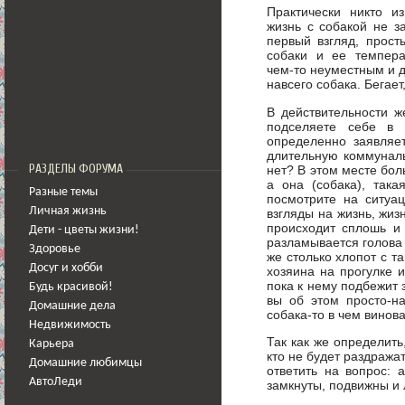
Практически никто и
жизнь с собакой не з
первый взгляд, прост
собаки и ее темпера
чем-то неуместным и д
навсего собака. Бегает
В действительности ж
подселяете себе в 
определенно заявляет
длительную коммуналь
РАЗДЕЛЫ ФОРУМА
нет? В этом месте бол
а она (собака), така
Разные темы
посмотрите на ситуа
Личная жизнь
взгляды на жизнь, жиз
происходит сплошь и 
Дети - цветы жизни!
разламывается голова 
Здоровье
же столько хлопот с т
Досуг и хобби
хозяина на прогулке 
пока к нему подбежит 
Будь красивой!
вы об этом просто-н
Домашние дела
собака-то в чем винов
Недвижимость
Так как же определить
Карьера
кто не будет раздража
Домашние любимцы
ответить на вопрос: 
АвтоЛеди
замкнуты, подвижны и 