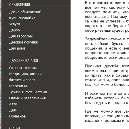
Вот в соответствии с 
ОБЪЯВЛЕНИЯ
все так же, как если
следует помнить, чт
Доска объявлений
воспитывать. Поэтому,
Купи-продайка
за ним не успеете и б
Услуги
характер - не берите
себе ризеншнауцер, ро
Даром!
Для взрослых
Задумайтесь также о 
Детские покупки
есть собаки, буквал
общения, а есть очен
Для дома
непрестанно смотряща
обществом, если она в
ДАМСКИЙ КАТАЛОГ
Прочная дружба воз
Салоны красоты
внимательно присмотр
Медицина
,
аптеки
их привычках и характ
стилю жизни, привычка
Фитнес и спорт
был как можно более 
Магазины
Туризм и путешествия
И если вы не знаете 
избежать которых был
Отдых и развлечения
было ждать и следовал
Авто
Дети
Где же можно все узн
первых, из специальны
Полезное
изданиях, целиком и п
СТАТЬИ