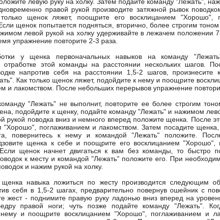
оложите левую руку на холку. Затем подайте команду "Лежать", на
дновременно правой рукой производите затяжной рывок поводко
 только щенок ляжет, поощрите его восклицанием "Хорошо", 
Если щенок попытается подняться, вторично, более строгим тоном
ажимом левой рукой на холку удерживайте в лежачем положении 7-
емя упражнение повторите 2-3 раза.
отки у щенка первоначальных навыков на команду "Лежать
к отработке этой команды на расстоянии нескольких шагов. П
водке напротив себя на расстоянии 1,5-2 шагов, произнесите 
ать". Как только щенок ляжет, подойдите к нему и поощрите воскл
м и лакомством. После небольших перерывов упражнение повторит
оманду "Лежать" не выполнит, повторите ее более строгим тоно
ена, подойдите к щенку, подайте команду "Лежать" и нажимом лево
й рукой поводка вниз и немного вперед положите щенка. После эт
 "Хорошо", поглаживанием и лакомством. Затем посадите щенка, 
га, повернитесь к нему и командой "Лежать" положите. После
дзовите щенка к себе и поощрите его восклицанием "Хорошо",
 Если щенок начнет двигаться к вам без команды, то быстро п
поводок к месту и командой "Лежать" положите его. При необходи
оводок и нажим рукой на холку.
 щенка навыка ложиться по жесту производится следующим об
ив себя в 1,5-2 шагах, предварительно повернув ошейник с по
те жест - поднимите правую руку ладонью вниз вперед на уровен
бедру правой ноги; чуть позже подайте команду "Лежать". Ко
 нему и поощрите восклицанием "Хорошо", поглаживанием и ла