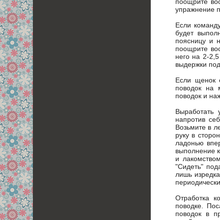
поощрите во
упражнение п
Если команду
будет выпол
поясницу и 
поощрите вос
него на 2-2,
выдержки под
Если щенок с
поводок на 
поводок и на
Выработать 
напротив себ
Возьмите в л
руку в сторо
ладонью впер
выполнение к
и лакомство
"Сидеть" под
лишь изредка
периодически
Отработка к
поводке. Пос
поводок в п