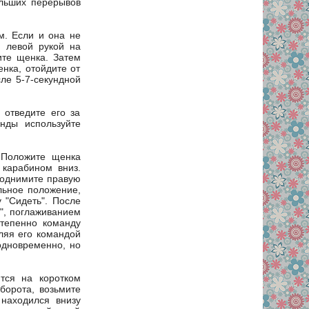
ольших перерывов
м. Если и она не
м левой рукой на
ите щенка. Затем
нка, отойдите от
сле 5-7-секундной
 отведите его за
нды используйте
 Положите щенка
 карабином вниз.
 поднимите правую
альное положение,
 "Сидеть". После
", поглаживанием
степенно команду
ляя его командой
одновременно, но
тся на коротком
борота, возьмите
находился внизу