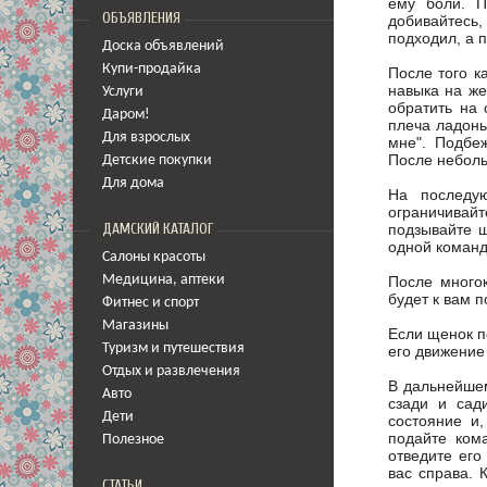
ему боли. П
ОБЪЯВЛЕНИЯ
добивайтесь,
подходил, а 
Доска объявлений
Купи-продайка
После того к
навыка на же
Услуги
обратить на 
Даром!
плеча ладонь
Для взрослых
мне". Подбе
После неболь
Детские покупки
Для дома
На последу
ограничивай
подзывайте щ
ДАМСКИЙ КАТАЛОГ
одной команде
Салоны красоты
После много
Медицина
,
аптеки
будет к вам п
Фитнес и спорт
Магазины
Если щенок п
Туризм и путешествия
его движение
Отдых и развлечения
В дальнейшем
Авто
сзади и сад
Дети
состояние и,
подайте ком
Полезное
отведите его
вас справа. 
СТАТЬИ