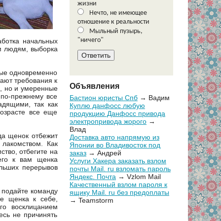
жизни
Нечто, не имеющее
отношение к реальности
Мыльный пузырь,
"ничего"
аботка начальных
м людям, выборка
мые одновременно
тают требования к
Объявления
, но и умеренные
 по-прежнему все
Бастион юристы Спб
→ Вадим
адящими, так как
Куплю данфосс любую
возрасте все еще
продукцию Данфосс привода
электропривода жорого
→
Влад
да щенок отбежит
Доставка авто напрямую из
 лакомством. Как
Японии во Владивосток под
ство, отбегите на
заказ
→ Андрей
его к вам щенка
Услуги Хакера заказать взлом
ольших перерывов
почты Mail. ru взломать пароль
Яндекс. Почта
→ Vzlom Mail
Качественный взлом пароля к
а подайте команду
ящику Mail. ru без предоплаты
те щенка к себе,
→ Teamstorm
го восклицанием
есь не причинять