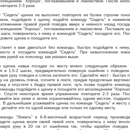
склицанием "Хорошо", поглаживанием и лакомством. После неб
овторите 2-3 раза.
 "Сидеть" щенок не выполнит, повторите ее более строгим тоно
нена, подойдите к щенку, подайте команду "Сидеть" и нажимо
натяжением правой рукой поводка вверх и немного назад посад
клицанием "Хорошо", поглаживанием и лакомством. Поставьте ще
5 шага, повернитесь к нему и командой "Сидеть" посадите его. По
зовите щенка и поощрите его.
танет к вам двигаться без команды, быстро подойдите к нему,
место и посадите командой "Сидеть". При невыполнении кома
жим рукой на поясницу, как указано выше.
у щенка навык посадки по жесту можно следующим образом.
я в 1,5-2 шагах, предварительно повернув ошейник с поводком
евую руку поводок и слегка натяните его. Сделайте жест - быстро
ну на уровень плеча, согните в локте, придав предплечью вертик
ед и опустите к бедру правой ноги; чуть позже подайте команду
оманды подойдите к щенку и поощрите его восклицанием "Хорошо
м. Спустя некоторое время упражнение повторите 2-3 раза. По
авайте все реже и затем ограничивайтесь одним жестом, подкреп
. В дальнейшем усаживайте щенка по команде "Сидеть" и жесту 
 делайте это по одной команде или только по одному жесту.
оманды "Лежать" в 6-8-месячный возрастной период производи
адите щенка возле своей левой ноги, повернитесь к нему вполо
равую руку в 20 см от ошейника так, чтобы карабин поводка 