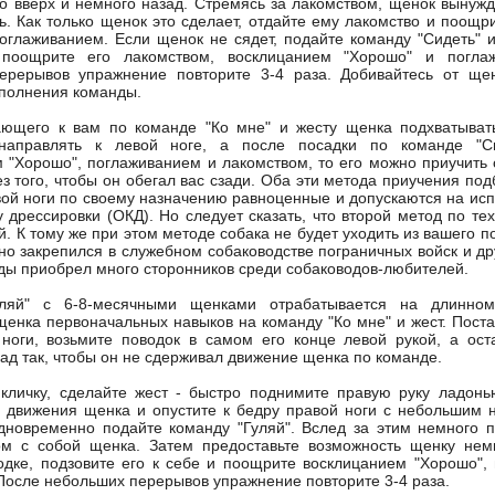
о вверх и немного назад. Стремясь за лакомством, щенок вынужд
ть. Как только щенок это сделает, отдайте ему лакомство и поощ
оглаживанием. Если щенок не сядет, подайте команду "Сидеть" и
поощрите его лакомством, восклицанием "Хорошо" и погла
ерерывов упражнение повторите 3-4 раза. Добивайтесь от щен
полнения команды.
ающего к вам по команде "Ко мне" и жесту щенка подхватыват
направлять к левой ноге, а после посадки по команде "С
 "Хорошо", поглаживанием и лакомством, то его можно приучить 
ез того, чтобы он обегал вас сзади. Оба эти метода приучения п
вой ноги по своему назначению равноценные и допускаются на исп
 дрессировки (ОКД). Но следует сказать, что второй метод по те
й. К тому же при этом методе собака не будет уходить из вашего п
но закрепился в служебном собаководстве пограничных войск и др
ды приобрел много сторонников среди собаководов-любителей.
уляй" с 6-8-месячными щенками отрабатывается на длинно
щенка первоначальных навыков на команду "Ко мне" и жест. Поста
ноги, возьмите поводок в самом его конце левой рукой, а ост
зад так, чтобы он не сдерживал движение щенка по команде.
кличку, сделайте жест - быстро поднимите правую руку ладонь
 движения щенка и опустите к бедру правой ноги с небольшим 
дновременно подайте команду "Гуляй". Вслед за этим немного п
ом с собой щенка. Затем предоставьте возможность щенку нем
дке, подзовите его к себе и поощрите восклицанием "Хорошо",
После небольших перерывов упражнение повторите 3-4 раза.