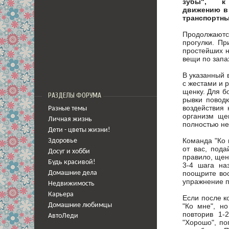
зубы", к
движению в 
транспортны
Продолжаютс
прогулки. Пр
простейших н
вещи по запа
В указанный 
с жестами и 
щенку. Для б
РАЗДЕЛЫ ФОРУМА
рывки повод
воздействия 
Разные темы
организм ще
Личная жизнь
полностью не
Дети - цветы жизни!
Команда "Ко 
Здоровье
от вас, пода
Досуг и хобби
правило, щен
Будь красивой!
3-4 шага на
поощрите во
Домашние дела
упражнение п
Недвижимость
Карьера
Если после к
"Ко мне", н
Домашние любимцы
повторив 1-
АвтоЛеди
"Хорошо", по