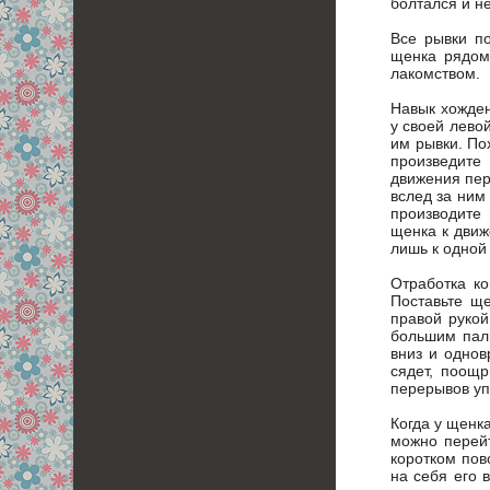
болтался и н
Все рывки п
щенка рядом
лакомством.
Навык хожден
у своей лево
им рывки. По
произведите
движения пер
вслед за ним
производите
щенка к движ
лишь к одной
Отработка ко
Поставьте ще
правой рукой
большим паль
вниз и однов
сядет, поощ
перерывов уп
Когда у щенк
можно перейт
коротком пов
на себя его 