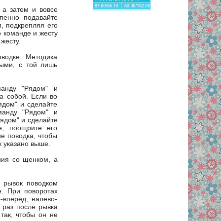
 а затем и вовсе
епенно подавайте
, подкрепляя его
 команде и жесту
жесту.
оводке. Методика
ыми, с той лишь
манду "Рядом" и
а собой. Если во
ядом" и сделайте
манду "Рядом" и
Рядом" и сделайте
е, поощрите его
е поводка, чтобы
к указано выше.
ния со щенком, а
 рывок поводком
е. При поворотах
-вперед, налево-
 раз после рывка
так, чтобы он не