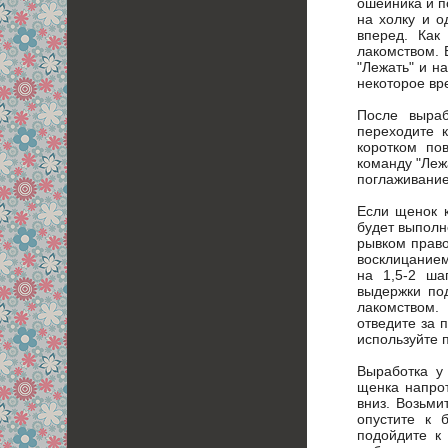
ошейника и п
на холку и о
вперед. Как
лакомством. 
"Лежать" и н
некоторое вр
После выраб
переходите 
коротком по
команду "Леж
поглаживание
Если щенок к
будет выполн
рывком право
восклицанием
на 1,5-2 ша
выдержки по
лакомством.
отведите за 
используйте п
Выработка у
щенка напрот
вниз. Возьми
опустите к 
подойдите к