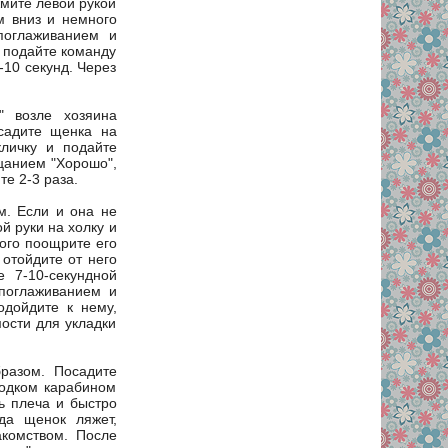
жмите левой рукой
м вниз и немного
поглаживанием и
 подайте команду
10 секунд. Через
" возле хозяина
осадите щенка на
кличку и подайте
ицанием "Хорошо",
е 2-3 раза.
м. Если и она не
й руки на холку и
ого поощрите его
отойдите от него
 7-10-секундной
 поглаживанием и
одойдите к нему,
мости для укладки
разом. Посадите
водком карабином
ь плеча и быстро
гда щенок ляжет,
комством. После