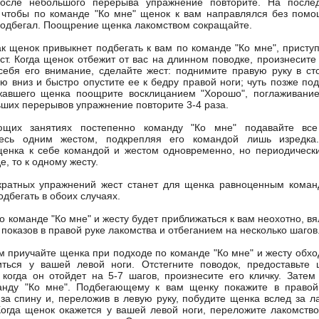
осле небольшого перерыва упражнение повторите. На после
 чтобы по команде "Ко мне" щенок к вам направлялся без помо
подбегал. Поощрение щенка лакомством сокращайте.
ак щенок привыкнет подбегать к вам по команде "Ко мне", присту
ст. Когда щенок отбежит от вас на длинном поводке, произнесите 
себя его внимание, сделайте жест: поднимите правую руку в ст
ю вниз и быстро опустите ее к бедру правой ноги; чуть позже по
жавшего щенка поощрите восклицанием "Хорошо", поглаживание
ших перерывов упражнение повторите 3-4 раза.
ющих занятиях постепенно команду "Ко мне" подавайте вс
тесь одним жестом, подкрепляя его командой лишь изредк
енка к себе командой и жестом одновременно, но периодически
, то к одному жесту.
кратных упражнений жест станет для щенка равноценным коман
одбегать в обоих случаях.
о команде "Ко мне" и жесту будет приближаться к вам неохотно, вя
 показов в правой руке лакомства и отбеганием на несколько шагов
 приучайте щенка при подходе по команде "Ко мне" и жесту обход
иться у вашей левой ноги. Отстегните поводок, предоставьте
 когда он отойдет на 5-7 шагов, произнесите его кличку. Затем
анду "Ко мне". Подбегающему к вам щенку покажите в правой 
 за спину и, переложив в левую руку, побудите щенка вслед за л
Когда щенок окажется у вашей левой ноги, переложите лакомство