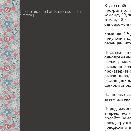
В дальнейше
прекратите,
[an error occurred while processing this
команду "Гул
directive]
командой изр
одновременно
Команда "Ря
приучения щ
разницей, чт
Поставьте щ
одновременн
время движен
рывок повод
произведите 
рывок повод
восклицанием
щенок мог оши
На первых з
затем изменя
Перед измен
вперед, если
подайте кома
назад, круго
поводком и 