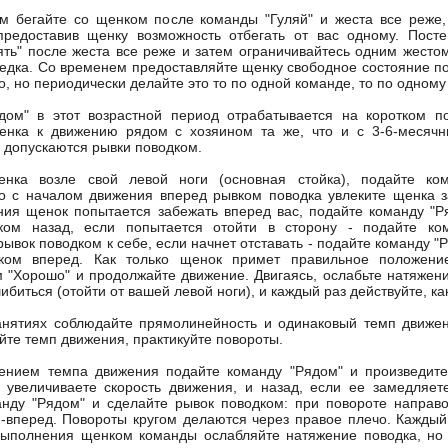
м бегайте со щенком после команды "Гуляй" и жеста все реже,
 предоставив щенку возможность отбегать от вас одному. Пост
ять" после жеста все реже и затем ограничивайтесь одним жестом
едка. Со временем предоставляйте щенку свободное состояние по
, но периодически делайте это то по одной команде, то по одному 
дом" в этот возрастной период отрабатывается на коротком п
енка к движению рядом с хозяином та же, что и с 3-6-месячн
о допускаются рывки поводком.
енка возле свой левой ноги (основная стойка), подайте ко
о с началом движения вперед рывком поводка увлеките щенка з
ия щенок попытается забежать вперед вас, подайте команду "Р
ком назад, если попытается отойти в сторону - подайте ко
рывок поводком к себе, если начнет отставать - подайте команду "
ком вперед. Как только щенок примет правильное положени
 "Хорошо" и продолжайте движение. Двигаясь, ослабьте натяжени
биться (отойти от вашей левой ноги), и каждый раз действуйте, ка
анятиях соблюдайте прямолинейность и одинаковый темп движе
йте темп движения, практикуйте повороты.
ением темпа движения подайте команду "Рядом" и произведите
 увеличиваете скорость движения, и назад, если ее замедляет
нду "Рядом" и сделайте рывок поводком: при повороте направо
м-вперед. Повороты кругом делаются через правое плечо. Каждый
выполнения щенком команды ослабляйте натяжение поводка, но 