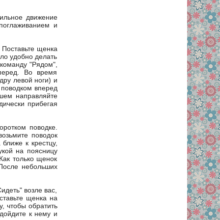
ильное движение
поглаживанием и
 Поставьте щенка
ыло удобно делать
 команду "Рядом",
перед. Во время
ру левой ноги) и
 поводком вперед
йшем направляйте
дически прибегая
оротком поводке.
возьмите поводок
ближе к крестцу,
укой на поясницу
Как только щенок
 После небольших
идеть" возле вас,
ставьте щенка на
у, чтобы обратить
одойдите к нему и