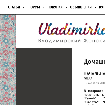
СТАТЬИ
ФОРУМ
ПОКУПКИ
ОБЪЯВЛЕНИЯ
КУ
Домашн
НАЧАЛЬНА
МЕС
05 октября 20
В возрасте
приучать к
"Гуляй", "
"Стоять", "