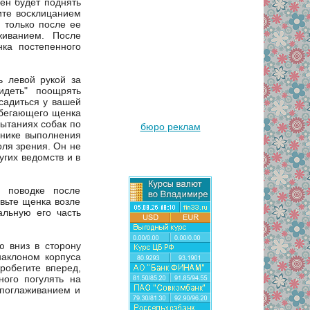
ен будет поднять
рите восклицанием
 только после ее
живанием. После
ка постепенного
ь левой рукой за
идеть" поощрять
садиться у вашей
одбегающего щенка
ытаниях собак по
бюро реклам
хнике выполнения
оля зрения. Он не
угих ведомств и в
м поводке после
вьте щенка возле
альную его часть
ю вниз в сторону
наклоном корпуса
робегите вперед,
ного погулять на
 поглаживанием и