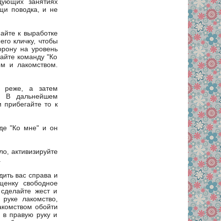
дующих занятиях
щи поводка, и не
пайте к выработке
его кличку, чтобы
орону на уровень
дайте команду "Ко
м и лакомством.
е реже, а затем
а. В дальнейшем
 прибегайте то к
де "Ко мне" и он
ло, активизируйте
.
ить вас справа и
 щенку свободное
 сделайте жест и
руке лакомство,
акомством обойти
 в правую руку и