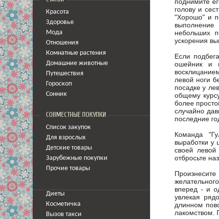
поднимите ег
голову и сес
Красота
"Хорошо" и п
Здоровье
выполнение 
небольших п
Мода
ускорения вы
Отношения
Комнатные растения
Если подбег
ошейник и 
Домашние животные
восклицанием
Путешествия
левой ноги б
Гороскоп
посадке у ле
Сонник
общему курсу
более просто
случайно дав
СОВМЕСТНЫЕ ПОКУПКИ
последние го
Список закупок
Команда "Г
Для взрослых
выработки у 
Детские товары
своей левой 
отбросьте на
Зарубежные покупки
Прочие товары
Произнесите 
желательного
вперед - и о
Диеты
увлекая ряд
длинном пово
Косметичка
лакомством. 
Вызов такси