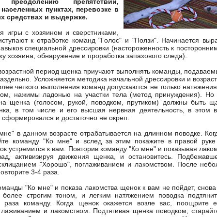
 преодолению препятствий,
населенных пунктах, перевозке в
х средствах и выдержке.
я игры с хозяином и сверстниками,
иступают к отработке команд "Голос" и "Ползи". Начинается выр
авыков специальной дрессировки (настороженность к посторонни
ху хозяина, обнаружение и проработка запахового следа).
возрастной период щенка приучают выполнять команды, подавае
раздельно. Усложняется методика начальной дрессировки и возрас
олее четкого выполнения команд допускаются не только натяжения
ком, нажимы ладонью на участки тела (метод принуждения). Но
на щенка (голосом, рукой, поводком, прутиком) должны быть щ
нка, в том числе и его высшая нервная деятельность, в этом 
 сформировался и достаточно не окреп.
мне" в данном возрасте отрабатывается на длинном поводке. Ког
йте команду "Ко мне" и вслед за этим покажите в правой руке
ок устремится к вам. Повторив команду "Ко мне" и показывая лаком
зад, активизируя движения щенка, и остановитесь. Подбежавш
склицанием "Хорошо", поглаживанием и лакомством. После неб
овторите 3-4 раза.
оманды "Ко мне" и показа лакомства щенок к вам не пойдет, снов
о более строгим тоном, и легким натяжением поводка подтяни
2 раза команду. Когда щенок окажется возле вас, поощрите е
глаживанием и лакомством. Подтягивая щенка поводком, старайт