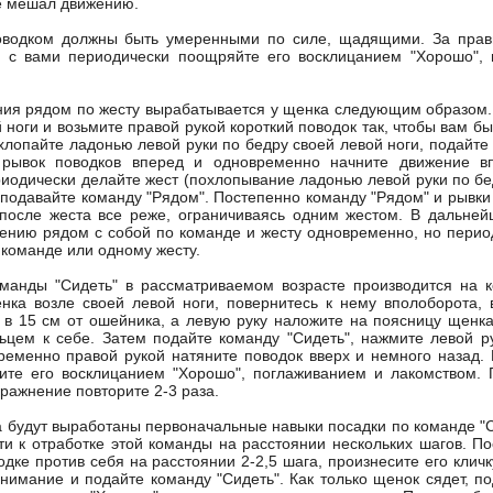
е мешал движению.
оводком должны быть умеренными по силе, щадящими. За прав
 с вами периодически поощряйте его восклицанием "Хорошо", 
ия рядом по жесту вырабатывается у щенка следующим образом.
й ноги и возьмите правой рукой короткий поводок так, чтобы вам б
хлопайте ладонью левой руки по бедру своей левой ноги, подайте
 рывок поводков вперед и одновременно начните движение в
иодически делайте жест (похлопывание ладонью левой руки по бед
 подавайте команду "Рядом". Постепенно команду "Рядом" и рывки
 после жеста все реже, ограничиваясь одним жестом. В дальне
ению рядом с собой по команде и жесту одновременно, но перио
 команде или одному жесту.
манды "Сидеть" в рассматриваемом возрасте производится на к
нка возле своей левой ноги, повернитесь к нему вполоборота, 
 в 15 см от ошейника, а левую руку наложите на поясницу щенка 
цем к себе. Затем подайте команду "Сидеть", нажмите левой р
ременно правой рукой натяните поводок вверх и немного назад. 
рите его восклицанием "Хорошо", поглаживанием и лакомством.
ражнение повторите 2-3 раза.
а будут выработаны первоначальные навыки посадки по команде "С
и к отработке этой команды на расстоянии нескольких шагов. По
одке против себя на расстоянии 2-2,5 шага, произнесите его кличк
внимание и подайте команду "Сидеть". Как только щенок сядет, п