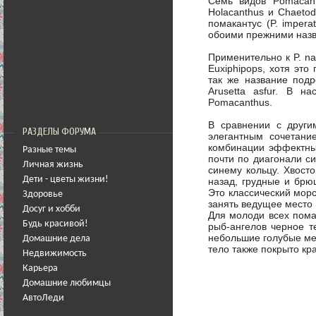
Семь видов Pomacan
Ноlаcanthus и Chaetod
помакантус (P. impera
обоими прежними назв
Применительно к P. nav
Euxiphipops, хотя это
так же название подр
Arusetta asfur. В 
Pomacanthus.
В сравнении с други
РАЗДЕЛЫ ФОРУМА
элегантным сочетани
комбинации эффектных
Разные темы
почти по диагонали с
Личная жизнь
синему кольцу. Хвост
Дети - цветы жизни!
назад, грудные и брю
Это классический морс
Здоровье
занять ведущее место 
Досуг и хобби
Для молоди всех помак
Будь красивой!
рыб-ангелов черное 
небольшие голубые мет
Домашние дела
тело также покрыто к
Недвижимость
Карьера
Домашние любимцы
АвтоЛеди