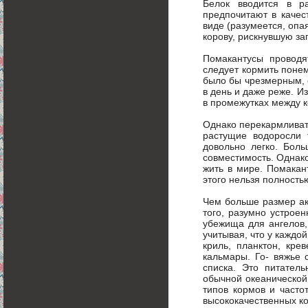
Белок вводится в р
предпочитают в качес
виде (разумеется, опа
корову, рискнувшую за
Помакантусы проводя
следует кормить понем
было бы чрезмерным, 
в день и даже реже. И
в промежутках между 
Однако перекармливать
растущие водоросли 
довольно легко. Бол
совместимость. Однако
жить в мире. Помакан
этого нельзя полность
Чем больше размер ак
того, разумно устрое
убежища для ангелов,
учитывая, что у каждо
криль, планктон, кре
кальмары. Го- вяжье 
списка. Это питател
обычной океанической
типов кормов и часто
высококачественных к