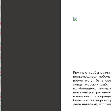
Крупные крабы различ
пользующиеся небольш
время могут быть оце
ловцы морских рыб. п
голуболицего, импер
помакантусы размножа
возникает при выращи
большинства морских р
деле невелики, успоко