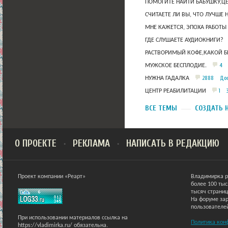
ПОМОГИТЕ НАЙТИ БАБУШКУ,Ц
СЧИТАЕТЕ ЛИ ВЫ, ЧТО ЛУЧШЕ 
МНЕ КАЖЕТСЯ, ЭПОХА РАБОТЫ
ГДЕ СЛУШАЕТЕ АУДИОКНИГИ?
РАСТВОРИМЫЙ КОФЕ,КАКОЙ Б
4
МУЖСКОЕ БЕСПЛОДИЕ.
2888
Дос
НУЖНА ГАДАЛКА
1
ЦЕНТР РЕАБИЛИТАЦИИ
ВСЕ ТЕМЫ
СОЗДАТЬ 
О ПРОЕКТЕ
РЕКЛАМА
НАПИСАТЬ В РЕДАКЦИЮ
Проект компании «Реарт»
Владимирка р
более 100 ты
тысяч страниц
На форуме зар
пользователе
При использовании материалов ссылка на
Политика кон
https://vladimirka.ru/ обязательна.