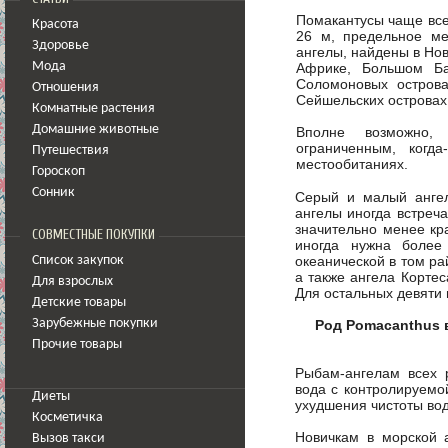
Помакантусы чаще всег
Красота
26 м, предельное ме
Здоровье
ангелы, найдены в Но
Африке, Большом Ба
Мода
Соломоновых остров
Отношения
Сейшельских островах
Комнатные растения
Домашние животные
Вполне возможно,
ограниченным, когд
Путешествия
местообитаниях.
Гороскоп
Сонник
Серый и малый ангел
ангелы иногда встреча
значительно менее кра
СОВМЕСТНЫЕ ПОКУПКИ
иногда нужна более
океанической в том ра
Список закупок
а также ангела Кортес
Для взрослых
Для остальных девяти
Детские товары
Род Pomacanthus 
Зарубежные покупки
Прочие товары
Рыбам-ангелам всех 
вода с контролируемо
Диеты
ухудшения чистоты во
Косметичка
Новичкам в морской а
Вызов такси