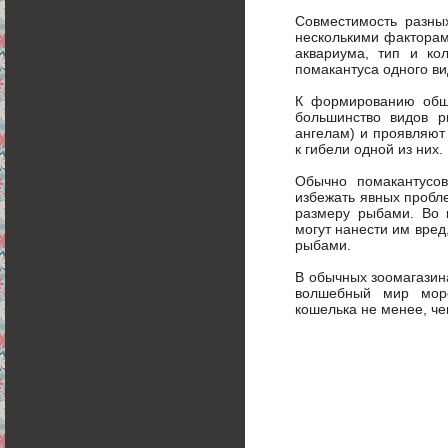
Совместимость разны
несколькими факторам
аквариума, тип и ко
помакантуса одного ви
К формированию обще
большинство видов р
ангелам) и проявляют
к гибели одной из них.
Обычно помакантусов
избежать явных пробл
размеру рыбами. Во 
могут нанести им вред
рыбами.
В обычных зоомагазина
волшебный мир морс
кошелька не менее, че