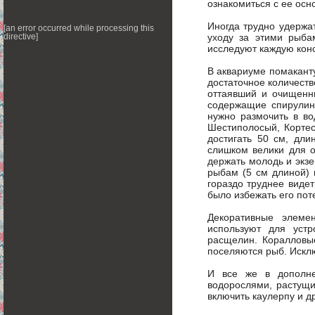
ознакомиться с ее осн
Иногда трудно удержат
[an error occurred while processing this
уходу за этими рыба
directive]
исследуют каждую конс
В аквариуме помаканту
достаточное количест
оттаявший и очищенны
содержащие спирулину
нужно размочить в во
Шестиполосый, Кортес
достигать 50 см, дли
слишком велики для 
держать молодь и экз
рыбам (5 см длиной) 
гораздо труднее видет
было избежать его пот
Декоративные элеме
используют для устр
расщелин. Коралловы
поселяются рыб. Искл
И все же в дополне
водорослями, растущи
включить каулерпу и д