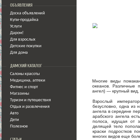
ОБЪЯВЛЕНИЯ
Доска объявлений
Купи-продайка
Услуги
Даром!
Для взрослых
Детские покупки
Для дома
ДАМСКИЙ КАТАЛОГ
Салоны красоты
Многие виды помакан
Медицина
,
аптеки
океанов. Различные п
Фитнес и спорт
ангел) — крупный вид,
Магазины
Туризм и путешествия
Взрослый император
безусловно, одна из 
Отдых и развлечения
ангела в середине пе
Авто
арабского ангела ест
Дети
полоса, идущая от з
делящей тело попола
Полезное
краски подростков по
многих видов еще бол
СТАТЬИ