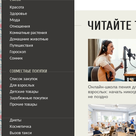
Красота
Здоровье
Мода
ЧИТАЙТЕ
Отношения
Комнатные растения
Домашние животные
Путешествия
Гороскоп
Сонник
СОВМЕСТНЫЕ ПОКУПКИ
Список закупок
Для взрослых
Онлайн‑школа пения д
взрослых: начать никог
Детские товары
не поздно
Зарубежные покупки
Прочие товары
Диеты
Косметичка
Вызов такси