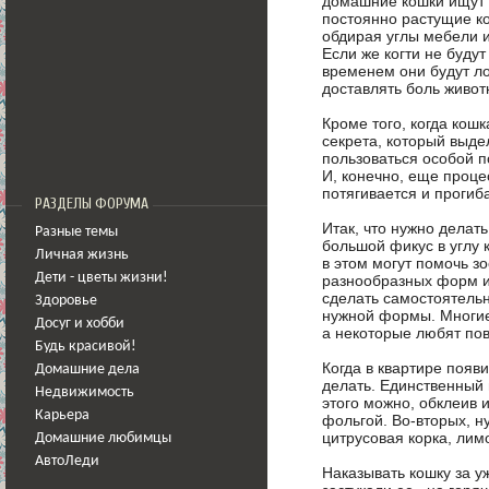
домашние кошки ищут 
постоянно растущие ког
обдирая углы мебели и
Если же когти не будут
временем они будут ло
доставлять боль живо
Кроме того, когда кош
секрета, который выдел
пользоваться особой п
И, конечно, еще проце
потягивается и прогиб
РАЗДЕЛЫ ФОРУМА
Итак, что нужно делат
Разные темы
большой фикус в углу 
Личная жизнь
в этом могут помочь з
Дети - цветы жизни!
разнообразных форм и 
сделать самостоятельн
Здоровье
нужной формы. Многие 
Досуг и хобби
а некоторые любят по
Будь красивой!
Когда в квартире появи
Домашние дела
делать. Единственный 
Недвижимость
этого можно, обклеив 
Карьера
фольгой. Во-вторых, н
цитрусовая корка, лим
Домашние любимцы
АвтоЛеди
Наказывать кошку за у