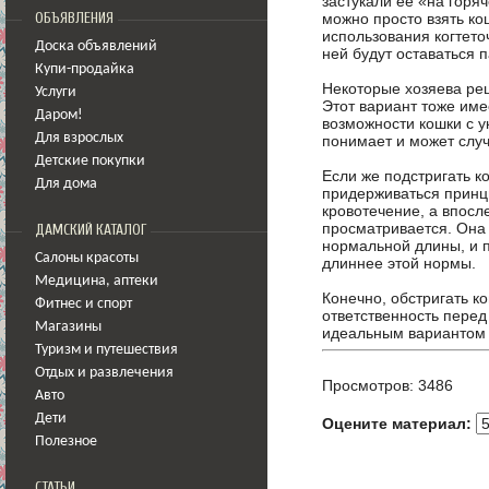
застукали ее «на горяч
можно просто взять кош
ОБЪЯВЛЕНИЯ
использования когтето
Доска объявлений
ней будут оставаться 
Купи-продайка
Некоторые хозяева реш
Услуги
Этот вариант тоже имее
Даром!
возможности кошки с у
Для взрослых
понимает и может случ
Детские покупки
Если же подстригать к
Для дома
придерживаться принци
кровотечение, а впосл
просматривается. Она 
ДАМСКИЙ КАТАЛОГ
нормальной длины, и п
Салоны красоты
длиннее этой нормы.
Медицина
,
аптеки
Конечно, обстригать ко
Фитнес и спорт
ответственность перед
Магазины
идеальным вариантом о
Туризм и путешествия
Отдых и развлечения
Просмотров: 3486
Авто
Дети
Оцените материал:
Полезное
СТАТЬИ