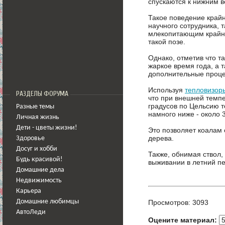
спускаются к нижним в
Такое поведение край
научного сотрудника, 
млекопитающим крайне
такой позе.
Однако, отметив что т
жаркое время года, а 
дополнительные проц
Используя
тепловизоры
РАЗДЕЛЫ ФОРУМА
что при внешней темпе
градусов по Цельсию 
Разные темы
намного ниже - около 3
Личная жизнь
Дети - цветы жизни!
Это позволяет коалам 
дерева.
Здоровье
Досуг и хобби
Также, обнимая ствол,
Будь красивой!
выживании в летний п
Домашние дела
Недвижимость
Карьера
Домашние любимцы
Просмотров: 3093
АвтоЛеди
Оцените материал: