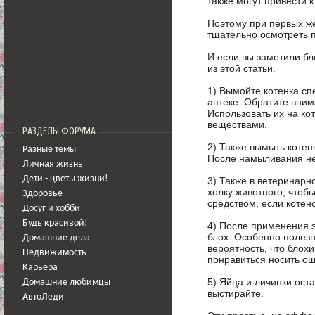
также могут привести 
Поэтому при первых ж
тщательно осмотреть 
И если вы заметили бло
из этой статьи.
1)
Вымойте котенка сп
аптеке. Обратите вним
Использовать их на ко
веществами.
РАЗДЕЛЫ ФОРУМА
2)
Также вымыть котен
Разные темы
После намыливания не 
Личная жизнь
Дети - цветы жизни!
3)
Также в ветеринарно
холку животного, чтобы
Здоровье
средством, если котен
Досуг и хобби
Будь красивой!
4)
После применения э
блох. Особенно полезн
Домашние дела
вероятность, что блохи
Недвижимость
понравиться носить ош
Карьера
5)
Яйца и личинки оста
Домашние любимцы
выстирайте.
АвтоЛеди