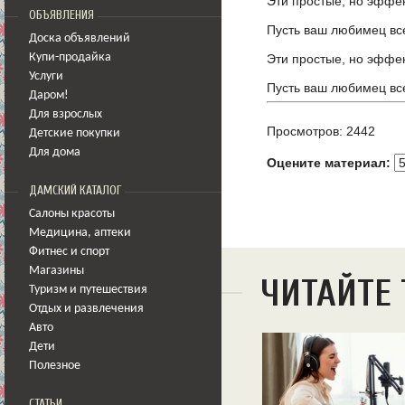
Эти простые, но эффек
ОБЪЯВЛЕНИЯ
Пусть ваш любимец вс
Доска объявлений
Эти простые, но эффек
Купи-продайка
Услуги
Пусть ваш любимец вс
Даром!
Для взрослых
Просмотров: 2442
Детские покупки
Для дома
Оцените материал:
ДАМСКИЙ КАТАЛОГ
Салоны красоты
Медицина
,
аптеки
Фитнес и спорт
Магазины
ЧИТАЙТЕ
Туризм и путешествия
Отдых и развлечения
Авто
Дети
Полезное
СТАТЬИ