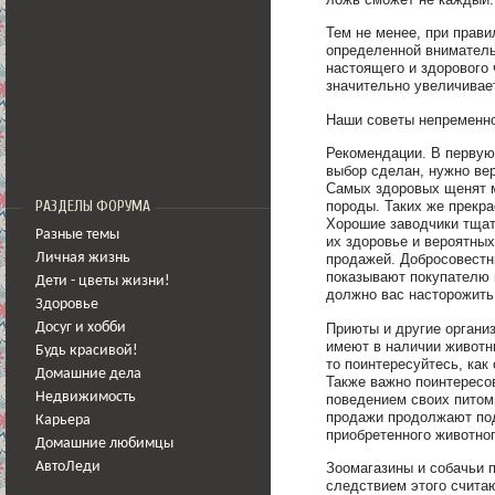
Тем не менее, при прав
определенной вниматель
настоящего и здорового 
значительно увеличивае
Наши советы непременно
Рекомендации. В первую 
выбор сделан, нужно ве
Самых здоровых щенят м
РАЗДЕЛЫ ФОРУМА
породы. Таких же прекр
Хорошие заводчики тщат
Разные темы
их здоровье и вероятны
Личная жизнь
продажей. Добросовестн
показывают покупателю 
Дети - цветы жизни!
должно вас насторожить
Здоровье
Приюты и другие органи
Досуг и хобби
имеют в наличии животн
Будь красивой!
то поинтересуйтесь, как
Домашние дела
Также важно поинтересо
Недвижимость
поведением своих питом
продажи продолжают под
Карьера
приобретенного животног
Домашние любимцы
АвтоЛеди
Зоомагазины и собачьи 
следствием этого счита