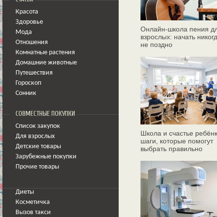
Красота
Здоровье
Онлайн‑школа пения д
Мода
взрослых: начать никог
Отношения
не поздно
Комнатные растения
Домашние животные
Путешествия
Гороскоп
Сонник
СОВМЕСТНЫЕ ПОКУПКИ
Список закупок
Школа и счастье ребёнк
Для взрослых
шаги, которые помогут
Детские товары
выбрать правильно
Зарубежные покупки
Прочие товары
Диеты
Косметичка
Вызов такси