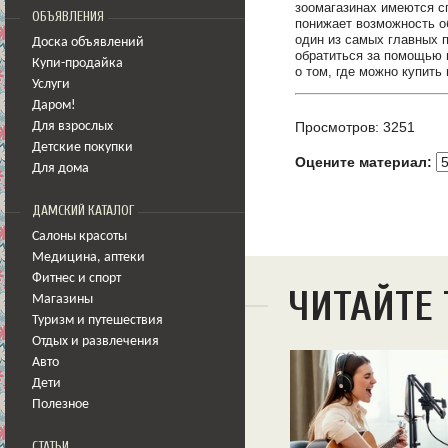
зоомагазинах имеются с
ОБЪЯВЛЕНИЯ
понижает возможность о
один из самых главных п
Доска объявлений
обратиться за помощью 
Купи-продайка
о том, где можно купить
Услуги
Даром!
Просмотров: 3251
Для взрослых
Детские покупки
Оцените материал:
Для дома
ДАМСКИЙ КАТАЛОГ
Салоны красоты
Медицина
,
аптеки
Фитнес и спорт
ЧИТАЙТЕ
Магазины
Туризм и путешествия
Отдых и развлечения
Авто
Дети
Полезное
СТАТЬИ