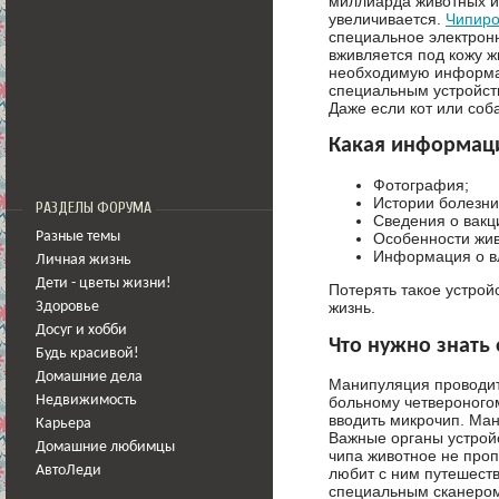
миллиарда животных и
увеличивается.
Чипиро
специальное электронн
вживляется под кожу ж
необходимую информа
специальным устройств
Даже если кот или соба
Какая информаци
Фотография;
Истории болезни
РАЗДЕЛЫ ФОРУМА
Сведения о вакц
Особенности жив
Разные темы
Информация о в
Личная жизнь
Дети - цветы жизни!
Потерять такое устрой
жизнь.
Здоровье
Досуг и хобби
Что нужно знать
Будь красивой!
Домашние дела
Манипуляция проводитс
Недвижимость
больному четвероногом
вводить микрочип. Ма
Карьера
Важные органы устройс
Домашние любимцы
чипа животное не пропу
АвтоЛеди
любит с ним путешест
специальным сканером