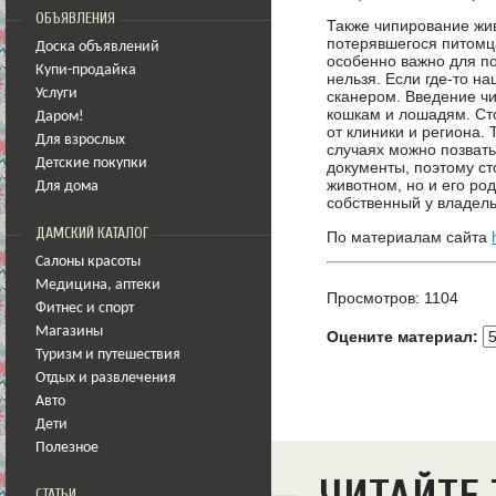
ОБЪЯВЛЕНИЯ
Также чипирование жив
потерявшегося питомца
Доска объявлений
особенно важно для п
Купи-продайка
нельзя. Если где-то н
Услуги
сканером. Введение чи
кошкам и лошадям. Сто
Даром!
от клиники и региона.
Для взрослых
случаях можно позвать
Детские покупки
документы, поэтому ст
животном, но и его ро
Для дома
собственный у владел
ДАМСКИЙ КАТАЛОГ
По материалам сайта
Салоны красоты
Медицина
,
аптеки
Просмотров: 1104
Фитнес и спорт
Магазины
Оцените материал:
Туризм и путешествия
Отдых и развлечения
Авто
Дети
Полезное
СТАТЬИ