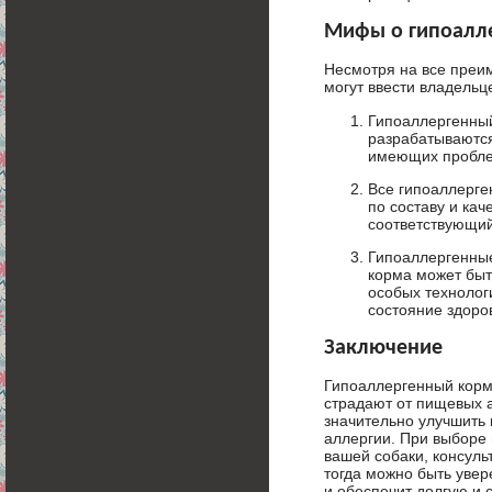
Мифы о гипоалл
Несмотря на все преи
могут ввести владельц
Гипоаллергенный
разрабатываются
имеющих проблем
Все гипоаллерге
по составу и кач
соответствующий
Гипоаллергенные
корма может быт
особых технолог
состояние здоро
Заключение
Гипоаллергенный корм
страдают от пищевых 
значительно улучшить 
аллергии. При выборе
вашей собаки, консуль
тогда можно быть увер
и обеспечит долгую и 