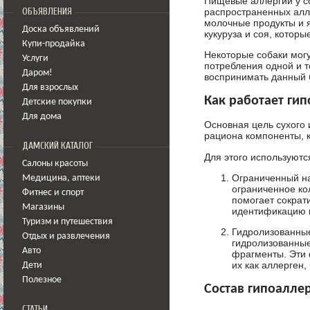
Пищевые аллергии у с
распространенных алле
ОБЪЯВЛЕНИЯ
молочные продукты и я
Доска объявлений
кукуруза и соя, которы
Купи-продайка
Некоторые собаки могу
Услуги
потребления одной и т
Даром!
воспринимать данный б
Для взрослых
Как работает ги
Детские покупки
Для дома
Основная цель сухого 
рациона компоненты, 
ДАМСКИЙ КАТАЛОГ
Для этого используютс
Салоны красоты
Ограниченный на
Медицина
,
аптеки
ограниченное кол
Фитнес и спорт
помогает сократ
Магазины
идентификацию к
Туризм и путешествия
Гидролизованные
Отдых и развлечения
гидролизованные
Авто
фрагменты. Эти 
их как аллерген,
Дети
Полезное
Состав гипоалле
СТАТЬИ