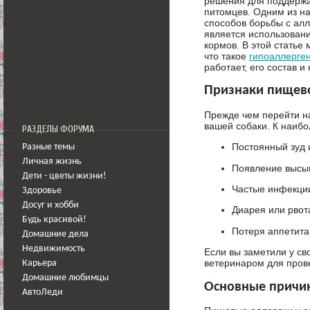
решения для поддержа
питомцев. Одним из н
способов борьбы с ал
является использован
кормов. В этой статье
что такое
гипоаллерге
работает, его состав и
Признаки пищево
Прежде чем перейти н
вашей собаки. К наиб
РАЗДЕЛЫ ФОРУМА
Постоянный зуд 
Разные темы
Личная жизнь
Появление высып
Дети - цветы жизни!
Частые инфекци
Здоровье
Досуг и хобби
Диарея или рвот
Будь красивой!
Потеря аппетита 
Домашние дела
Недвижимость
Если вы заметили у св
ветеринаром для пров
Карьера
Домашние любимцы
Основные причин
АвтоЛеди