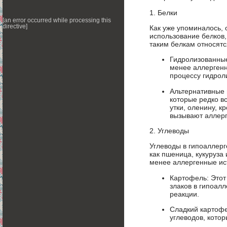
1. Белки
[an error occurred while processing this
directive]
Как уже упоминалось, 
использование белков
таким белкам относятс
Гидролизованные
менее аллергенн
процессу гидрол
Альтернативные 
которые редко в
утки, оленину, к
вызывают аллерги
2. Углеводы
Углеводы в гипоаллерг
как пшеница, кукуруза
менее аллергенные ис
Картофель: Этот
злаков в гипоал
реакции.
Сладкий картофе
углеводов, кото