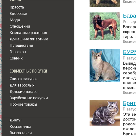
Коммен
Красота
Здоровье
Бава
Мода
15 авгу
Баварс
Отношения
скрещ
Комнатные растения
тироль
Домашние животные
Коммен
Путешествия
БУРМ
Гороскоп
11 авгу
Сонник
Вывед
перси
СОВМЕСТНЫЕ ПОКУПКИ
сереб
с каж
Список закупок
появи
Для взрослых
призн
Детские товары
Коммен
Зарубежные покупки
Брит
Прочие товары
11 авгу
Эта в
достои
Диеты
родом,
Косметичка
около 
Вызов такси
Брита