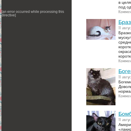
в целя
под о
Коммен
[an error occurred while processing this
directive]
Браз
11 авгу
Бразил
мускул
средн
корот
окрас
корот
Коммен
Боге
11 авгу
Богемс
Довол
нормал
Коммен
Бомб
11 авгу
Амери
«лакир