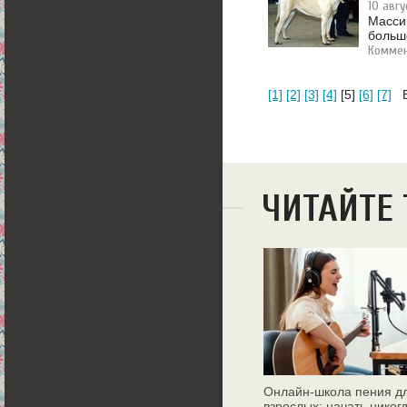
10 авгу
Масси
больш
Коммен
[1]
[2]
[3]
[4]
[5]
[6]
[7]
Вс
ЧИТАЙТЕ
Онлайн‑школа пения д
взрослых: начать никог