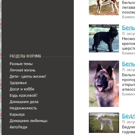
Бельг
легава
похож
Коммен
Бель
15 авгу
Несмо
крепо
шерст
Коммен
РАЗДЕЛЫ ФОРУМА
Бель
Разные темы
15 авгу
Личная жизнь
Бельг
Дети - цветы жизни!
пропо
Здоровье
откры
атмос
Досуг и хобби
Коммен
Будь красивой!
Домашние дела
Недвижимость
Карьера
Бедл
Домашние любимцы
15 авгу
Бедлин
АвтоЛеди
годов