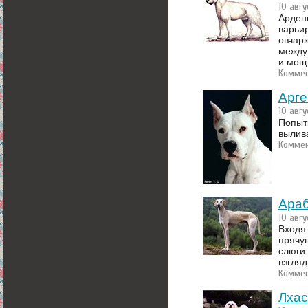
10 авгу
Арден
варьир
овчар
между
и мощ
Коммен
Арге
10 авгу
Попыт
вылив
Коммен
Араб
10 авгу
Входя
прячу
слюги
взгляд
Коммен
Лхас