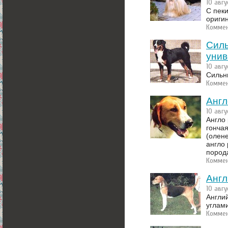
10 авгу
С пек
оригин
Коммен
Силь
унив
10 авгу
Сильн
Коммен
Англ
10 авгу
Англо 
гончая
(олене
англо 
порода
Коммен
Англ
10 авгу
Англи
углами
Коммен