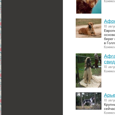
Коммен
Афри
10 авгу
Европ
основ
берег 
в Голл
Коммен
Афга
свид
10 авгу
Коммен
Арье
10 авгу
Крупн
сейча
Коммен