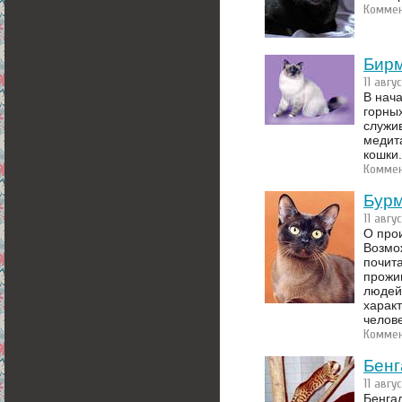
Коммен
Бирм
11 авгу
В нача
горных
служи
медит
кошки.
Коммен
Бурм
11 авгу
О про
Возмож
почит
прожи
людей
характ
челов
Коммен
Бенг
11 авгу
Бенга