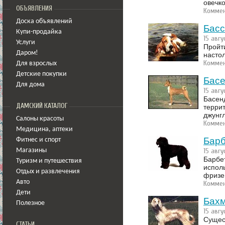
овечко
ОБЪЯВЛЕНИЯ
Коммен
Доска объявлений
Басс
Купи-продайка
15 авгу
Услуги
Пройт
Даром!
насто
Коммен
Для взрослых
Детские покупки
Бас
Для дома
15 авгу
Басен
ДАМСКИЙ КАТАЛОГ
терри
джунг
Салоны красоты
Коммен
Медицина
,
аптеки
Барб
Фитнес и спорт
15 авгу
Магазины
Барбет
Туризм и путешествия
исполь
Отдых и развлечения
фризе,
Авто
Коммен
Дети
Бахм
Полезное
15 авгу
Сущес
СТАТЬИ