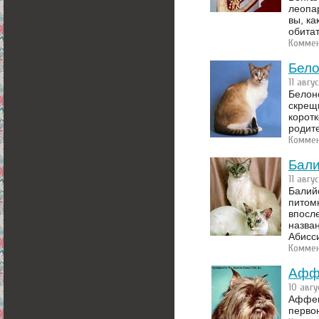
леопар
вы, ка
обита
Коммен
Бел
11 авгу
Белон
скрещ
корот
родит
Коммен
Бали
11 авгу
Балий
питом
впосле
назва
Абисс
Коммен
Афф
10 авгу
Аффен
перво