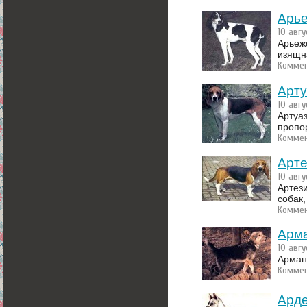
Арье
10 авгу
Арьежс
изящн
Коммен
Арту
10 авгу
Артуа
пропо
Коммен
Арте
10 авгу
Артез
собак,
Коммен
Арма
10 авгу
Армант
Коммен
Арде