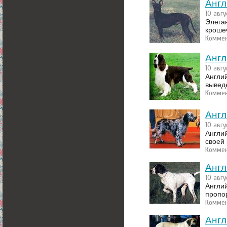
Англ
10 авгу
Элега
кроше
Коммен
Англ
10 авгу
Англи
вывед
Коммен
Англ
10 авгу
Англий
своей
Коммен
Англ
10 авгу
Англи
пропо
Коммен
Англ