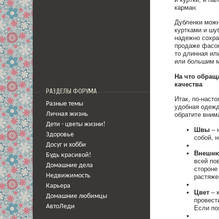
карман.
Дубленки можн
куртками и шу
надежно сохра
продаже фасон
то длинная ил
или большим м
На что обращ
качества
РАЗДЕЛЫ ФОРУМА
Итак, по-наст
Разные темы
удобная одежд
Личная жизнь
обратите вним
Дети - цветы жизни!
Швы
– 
Здоровье
собой, 
Досуг и хобби
Внешню
Будь красивой!
всей по
Домашние дела
стороне
Недвижимость
растяже
Карьера
Цвет
– к
Домашние любимцы
провест
АвтоЛеди
Если по