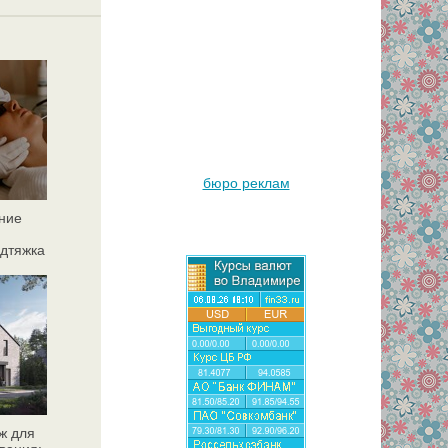
бюро реклам
ние
дтяжка
ж для