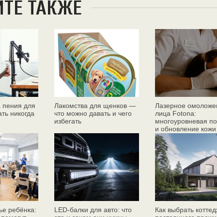
ЙТЕ ТАКЖЕ
 пения для
Лакомства для щенков —
Лазерное омоложе
ать никогда
что можно давать и чего
лица Fotona:
избегать
многоуровневая по
и обновление кожи
ье ребёнка:
LED-балки для авто: что
Как выбрать коттед