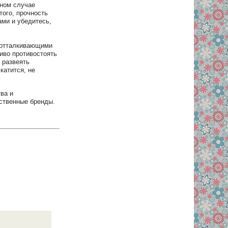
вном случае
того, прочность
ами и убедитесь,
оотталкивающими
иво противостоять
 развеять
катится, не
ва и
ественные бренды.