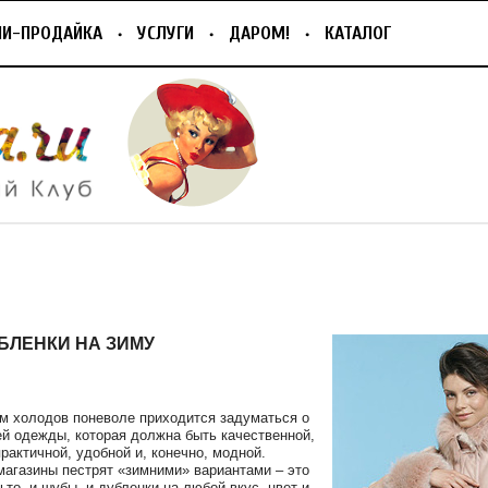
ПИ-ПРОДАЙКА
УСЛУГИ
ДАРОМ!
КАТАЛОГ
БЛЕНКИ НА ЗИМУ
м холодов поневоле приходится задуматься о
ей одежды, которая должна быть качественной,
рактичной, удобной и, конечно, модной.
агазины пестрят «зимними» вариантами – это
льто, и шубы, и дубленки на любой вкус, цвет и