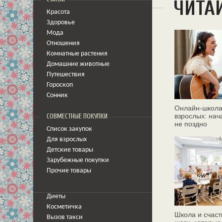
ЧИТА
Красота
Здоровье
Мода
Отношения
Комнатные растения
Домашние животные
Путешествия
Гороскоп
Сонник
Онлайн‑школа
взрослых: нач
СОВМЕСТНЫЕ ПОКУПКИ
не поздно
Список закупок
Для взрослых
Детские товары
Зарубежные покупки
Прочие товары
Диеты
Косметичка
Школа и счаст
Вызов такси