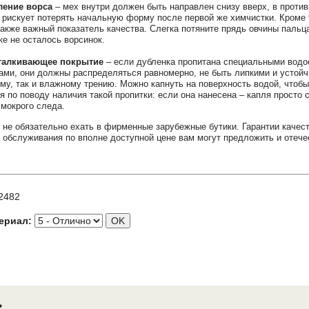
ление ворса
– мех внутри должен быть направлен снизу вверх, в проти
 рискует потерять начальную форму после первой же химчистки. Кроме 
также важный показатель качества. Слегка потяните прядь овчины пальц
ке не осталось ворсинок.
талкивающее покрытие
– если дубленка пропитана специальными вод
ами, они должны распределяться равномерно, не быть липкими и устойч
ому, так и влажному трению. Можно капнуть на поверхность водой, чтобы
я по поводу наличия такой пропитки: если она нанесена – капля просто с
 мокрого следа.
 не обязательно ехать в фирменные зарубежные бутики. Гарантии качест
обслуживания по вполне доступной цене вам могут предложить и отеч
2482
ериал: