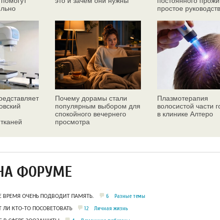
 помогут
это и зачем они нужны
постоянного прожи
ильно
простое руководст
едставляет
Почему дорамы стали
Плазмотерапия
овский
популярным выбором для
волосистой части 
спокойного вечернего
в клинике Алтеро
 тканей
просмотра
ез
НА ФОРУМЕ
6
Разные темы
Е ВРЕМЯ ОЧЕНЬ ПОДВОДИТ ПАМЯТЬ.
12
Личная жизнь
 ЛИ КТО-ТО ПОСОВЕТОВАТЬ