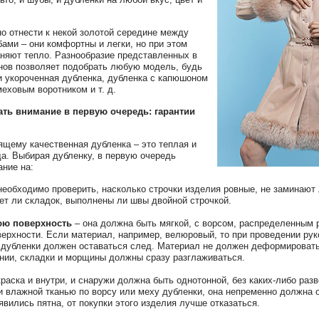
о отнести к некой золотой середине между
бами – они комфортны и легки, но при этом
няют тепло. Разнообразие представленных в
ов позволяет подобрать любую модель, будь
и укороченная дубленка, дубленка с капюшоном
еховым воротником и т. д.
ать внимание в первую очередь: гарантии
оящему качественная дубленка – это теплая и
а. Выбирая дубленку, в первую очередь
ание на:
необходимо проверить, насколько строчки изделия ровные, не заминают 
нет ли складок, выполнены ли швы двойной строчкой.
ю поверхность
– она должна быть мягкой, с ворсом, распределенным 
верхности. Если материал, например, велюровый, то при проведении рук
 дубленки должен оставаться след. Материал не должен деформировать
нии, складки и морщины должны сразу разглаживаться.
раска и внутри, и снаружи должна быть однотонной, без каких-либо раз
и влажной тканью по ворсу или меху дубленки, она непременно должна о
явились пятна, от покупки этого изделия лучше отказаться.