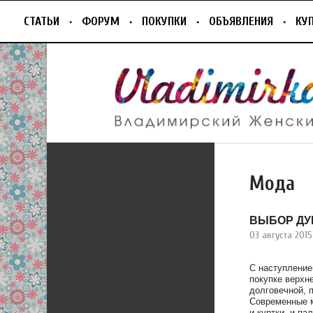
СТАТЬИ
ФОРУМ
ПОКУПКИ
ОБЪЯВЛЕНИЯ
КУ
Мода
ВЫБОР ДУ
03 августа 2015
С наступление
покупке верхн
долговечной, п
Современные м
и куртки, и па