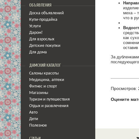
Направ
ОБЪЯВЛЕНИЯ
изделие
меха – 
Доска объявлений
что в ру
Купи-продайка
Услуги
Водоот
средств
Даром!
как сух
Для взрослых
сомнени
Детские покупки
оставив
Для дома
За дубленками
последующего 
ДАМСКИЙ КАТАЛОГ
Салоны красоты
Медицина
,
аптеки
Фитнес и спорт
Просмотров: 
Магазины
Оцените мат
Туризм и путешествия
Отдых и развлечения
Авто
Дети
Полезное
СТАТЬИ