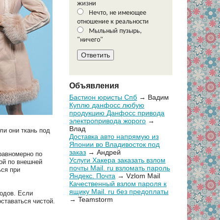
жизни
Нечто, не имеющее
отношение к реальности
Мыльный пузырь,
"ничего"
Объявления
Бастион юристы Спб
→ Вадим
Куплю данфосс любую
продукцию Данфосс привода
электропривода жорого
→
Влад
ли они ткань под
Доставка авто напрямую из
Японии во Владивосток под
заказ
→ Андрей
равномерно по
Услуги Хакера заказать взлом
ой по внешней
почты Mail. ru взломать пароль
ся при
Яндекс. Почта
→ Vzlom Mail
Качественный взлом пароля к
ящику Mail. ru без предоплаты
водов. Если
→ Teamstorm
ставаться чистой.