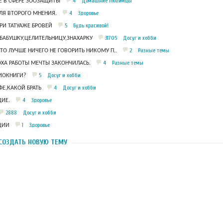
4
Домашние любимцы
 В СФЕРЕ ЗООЗАЩИТЫ
4
Здоровье
ЛЯ ВТОРОГО МНЕНИЯ.
5
Будь красивой!
РИ ТАТУАЖЕ БРОВЕЙ
31705
Досуг и хобби
БАБУШКУ,ЦЕЛИТЕЛЬНИЦУ,ЗНАХАРКУ
2
Разные темы
ЧТО ЛУЧШЕ НИЧЕГО НЕ ГОВОРИТЬ НИКОМУ П..
4
Разные темы
ОХА РАБОТЫ МЕЧТЫ ЗАКОНЧИЛАСЬ.
5
Досуг и хобби
ДИОКНИГИ?
4
Досуг и хобби
Е,КАКОЙ БРАТЬ
4
Здоровье
ИЕ.
2888
Досуг и хобби
1
Здоровье
ЦИИ
СОЗДАТЬ НОВУЮ ТЕМУ