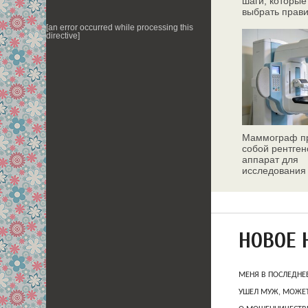
шаги, которые
выбрать прав
[an error occurred while processing this
directive]
Маммограф пр
собой рентген
аппарат для
исследования
молочных жел
НОВОЕ 
МЕНЯ В ПОСЛЕДНЕ
УШЕЛ МУЖ, МОЖЕТ