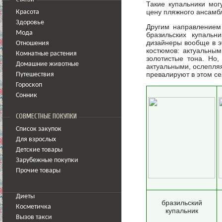
Такие купальники мог
цену пляжного ансамбл
Красота
Здоровье
Другим направлением
Мода
бразильских купальн
дизайнеры вообще в э
Отношения
костюмов: актуальным
Комнатные растения
золотистые тона. Но
Домашние животные
актуальными, ослепляя
превалируют в этом с
Путешествия
Гороскоп
Сонник
СОВМЕСТНЫЕ ПОКУПКИ
Список закупок
Для взрослых
Детские товары
Зарубежные покупки
Прочие товары
Диеты
бразильский
Косметичка
купальник
Вызов такси