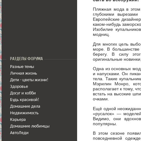
Пляжная мода в этом 
глубокими вырезами
Европейские дизайнер
каком-нибудь заморско
Изобилие купальников
модниц.
Для многих цель выбор
море. В большинстве
берегу. В силу это
РАЗДЕЛЫ ФОРУМА
оригинальные новинки,
Разные темы
Одна из основных модн
и напусками. Он пикан
Личная жизнь
тела. Такие купальни
Дети - цветы жизни!
Мэрилин Монро, кото
Здоровье
располагает к тому, ч
Досуг и хобби
встать на высокие шп
очками.
Будь красивой!
Домашние дела
Ещё одной неожиданно
«русалок» — моделей 
Недвижимость
Видимо, они вдохнов
Карьера
популярны.
Домашние любимцы
В этом сезоне появи
АвтоЛеди
повседневной одежде