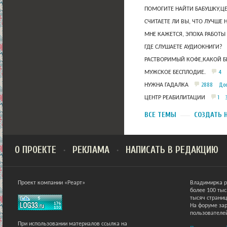
ПОМОГИТЕ НАЙТИ БАБУШКУ,Ц
СЧИТАЕТЕ ЛИ ВЫ, ЧТО ЛУЧШЕ 
МНЕ КАЖЕТСЯ, ЭПОХА РАБОТЫ
ГДЕ СЛУШАЕТЕ АУДИОКНИГИ?
РАСТВОРИМЫЙ КОФЕ,КАКОЙ Б
4
МУЖСКОЕ БЕСПЛОДИЕ.
2888
Дос
НУЖНА ГАДАЛКА
1
ЦЕНТР РЕАБИЛИТАЦИИ
ВСЕ ТЕМЫ
СОЗДАТЬ 
О ПРОЕКТЕ
РЕКЛАМА
НАПИСАТЬ В РЕДАКЦИЮ
Проект компании «Реарт»
Владимирка р
более 100 ты
тысяч страниц
На форуме зар
пользователе
При использовании материалов ссылка на