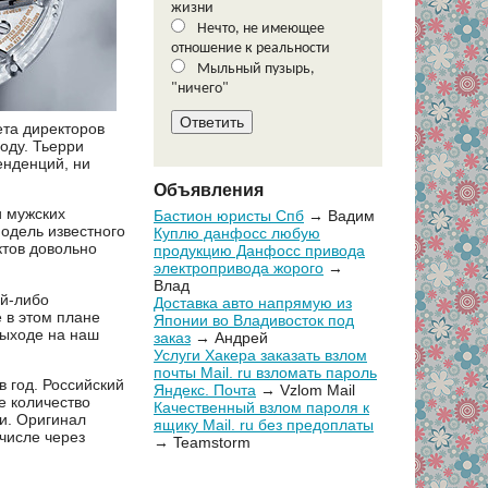
жизни
Нечто, не имеющее
отношение к реальности
Мыльный пузырь,
"ничего"
ета директоров
оду. Тьерри
енденций, ни
Объявления
и мужских
Бастион юристы Спб
→ Вадим
одель известного
Куплю данфосс любую
ктов довольно
продукцию Данфосс привода
электропривода жорого
→
Влад
ой-либо
Доставка авто напрямую из
 в этом плане
Японии во Владивосток под
выходе на наш
заказ
→ Андрей
Услуги Хакера заказать взлом
почты Mail. ru взломать пароль
в год. Российский
Яндекс. Почта
→ Vzlom Mail
е количество
Качественный взлом пароля к
и. Оригинал
ящику Mail. ru без предоплаты
 числе через
→ Teamstorm