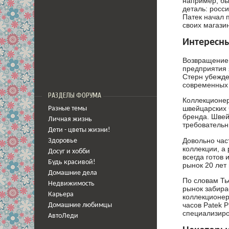
например, бы
деталь: росс
Патек начал п
своих магазин
Интересн
Возвращение 
предприятия 
Стерн убежде
современных 
РАЗДЕЛЫ ФОРУМА
Коллекционер
швейцарских 
Разные темы
бренда. Швей
Личная жизнь
требовательн
Дети - цветы жизни!
Довольно час
Здоровье
коллекции, а
Досуг и хобби
всегда готов
Будь красивой!
рынок 20 лет
Домашние дела
По словам Тье
Недвижимость
рынок забира
Карьера
коллекционер
часов Patek 
Домашние любимцы
специализиро
АвтоЛеди