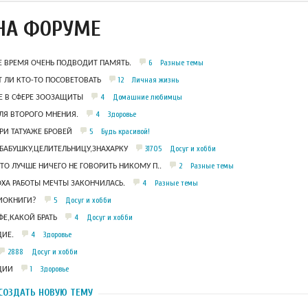
НА ФОРУМЕ
6
Разные темы
Е ВРЕМЯ ОЧЕНЬ ПОДВОДИТ ПАМЯТЬ.
12
Личная жизнь
 ЛИ КТО-ТО ПОСОВЕТОВАТЬ
4
Домашние любимцы
 В СФЕРЕ ЗООЗАЩИТЫ
4
Здоровье
ЛЯ ВТОРОГО МНЕНИЯ.
5
Будь красивой!
РИ ТАТУАЖЕ БРОВЕЙ
31705
Досуг и хобби
БАБУШКУ,ЦЕЛИТЕЛЬНИЦУ,ЗНАХАРКУ
2
Разные темы
ЧТО ЛУЧШЕ НИЧЕГО НЕ ГОВОРИТЬ НИКОМУ П..
4
Разные темы
ОХА РАБОТЫ МЕЧТЫ ЗАКОНЧИЛАСЬ.
5
Досуг и хобби
ДИОКНИГИ?
4
Досуг и хобби
Е,КАКОЙ БРАТЬ
4
Здоровье
ИЕ.
2888
Досуг и хобби
1
Здоровье
ЦИИ
СОЗДАТЬ НОВУЮ ТЕМУ