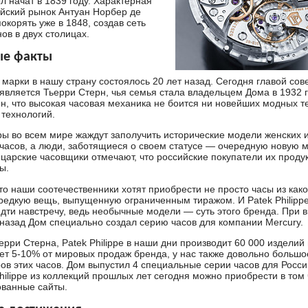
л начат в 1839 году. Характерная
ийский рынок Антуан Норбер де
окорять уже в 1848, создав сеть
ов в двух столицах.
ые факты
марки в нашу страну состоялось 20 лет назад. Сегодня главой сов
является Тьерри Стерн, чья семья стала владельцем Дома в 1932 г
н, что высокая часовая механика не боится ни новейших модных т
технологий.
ы во всем мире жаждут заполучить исторические модели женских 
часов, а люди, заботящиеся о своем статусе — очередную новую м
царские часовщики отмечают, что российские покупатели их проду
ы.
то наши соотечественники хотят приобрести не просто часы из как
 редкую вещь, выпущенную ограниченным тиражом. И Patek Philippe
 идти навстречу, ведь необычные модели — суть этого бренда. При 
 назад Дом специально создал серию часов для компании Mercury.
рри Стерна, Patek Philippe в наши дни производит 60 000 изделий 
ет 5-10% от мировых продаж бренда, у нас также довольно большо
ов этих часов. Дом выпустил 4 специальные серии часов для Росси
Philippe из коллекций прошлых лет сегодня можно приобрести в том
ванные сайты.