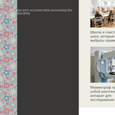
[an error occurred while processing this
directive]
Школа и счаст
шаги, которые
выбрать прав
Маммограф пр
собой рентген
аппарат для
исследования
молочных жел