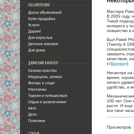
Некоторы
ОБЪЯВЛЕНИЯ
Мастера Pate
Доска объявлений
В 2005 году,
Купи-продайка
Такой подход
интереса у зн
Услуги
новшество в 
Даром!
Для взрослых
Был Patek Ph
(Twenty-4 19
Детские покупки
специалисто
Для дома
замерять отр
качеством, н
ДАМСКИЙ КАТАЛОГ
(«
Вагнер
»).
Салоны красоты
Несмотря на 
время, огром
Медицина
,
аптеки
ничего удиви
Фитнес и спорт
удобство, а 
Магазины
Механические
Туризм и путешествия
100 лет. Они
Отдых и развлечения
расти. И еще
Авто
все свои часы
Дети
Полезное
Просмотров: 
СТАТЬИ