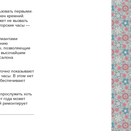
ьзовать первыми.
нен кремний.
жет не вызвать
иаторские часы —
ллиантами
ению
ы, позволяющие
я высочайшим
 салона
точно показывают
часы. В этом нет
 обеспечивают
прослужить хоть
от года может
ый ремонтирует