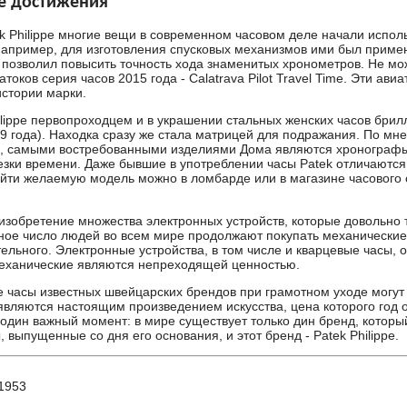
е достижения
k Philippe многие вещи в современном часовом деле начали испол
 например, для изготовления спусковых механизмов ими был приме
 позволил повысить точность хода знаменитых хронометров. Не мо
атоков серия часов 2015 года - Calatrava Pilot Travel Time. Эти ав
истории марки.
ilippe первопроходцем и в украшении стальных женских часов бри
99 года). Находка сразу же стала матрицей для подражания. По мн
в, самыми востребованными изделиями Дома являются хронограф
езки времени. Даже бывшие в употреблении часы Patek отличаютс
айти желаемую модель можно в ломбарде или в магазине часового
изобретение множества электронных устройств, которые довольно 
ное число людей во всем мире продолжают покупать механические 
тельного. Электронные устройства, в том числе и кварцевые часы,
механические являются непреходящей ценностью.
 часы известных швейцарских брендов при грамотном уходе могут 
 являются настоящим произведением искусства, цена которого год 
 один важный момент: в мире существует только дин бренд, котор
, выпущенные со дня его основания, и этот бренд - Patek Philippe.
1953