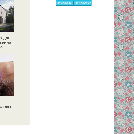
ж для
вания:
во
головы