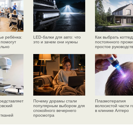
ье ребёнка:
LED-балки для авто: что
Как выбрать коттед
 помогут
это и зачем они нужны
постоянного прожи
ильно
простое руководст
едставляет
Почему дорамы стали
Плазмотерапия
овский
популярным выбором для
волосистой части 
спокойного вечернего
в клинике Алтеро
 тканей
просмотра
ез