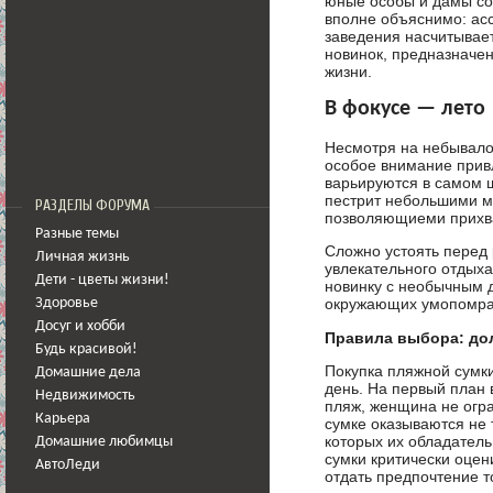
юные особы и дамы со
вполне объяснимо: ас
заведения насчитывае
новинок, предназначе
жизни.
В фокусе — лето
Несмотря на небывалое
особое внимание прив
варьируются в самом 
пестрит небольшими м
РАЗДЕЛЫ ФОРУМА
позволяющиеми прихва
Разные темы
Сложно устоять перед
Личная жизнь
увлекательного отдых
Дети - цветы жизни!
новинку с необычным 
окружающих умопомра
Здоровье
Досуг и хобби
Правила выбора: до
Будь красивой!
Покупка пляжной сумки
Домашние дела
день. На первый план 
Недвижимость
пляж, женщина не огра
Карьера
сумке оказываются не 
которых их обладатель
Домашние любимцы
сумки критически оцен
АвтоЛеди
отдать предпочтение т