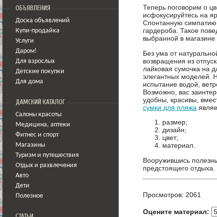
Теперь поговорим о цв
ОБЪЯВЛЕНИЯ
исфокусируйтесь на яр
Доска объявлений
Спонтанную симпатию 
гардероба. Такое пов
Купи-продайка
выбранной в магазине 
Услуги
Даром!
Без ума от натурально
возвращения из отпуск
Для взрослых
лайковая сумочка на 
Детские покупки
элегантных моделей. 
Для дома
испытание водой, ветр
Возможно, вас заинте
удобны, красивы, вмес
ДАМСКИЙ КАТАЛОГ
сумки для пляжа
являе
Салоны красоты
размер;
Медицина
,
аптеки
дизайн;
Фитнес и спорт
цвет;
материал.
Магазины
Туризм и путешествия
Вооружившись полезны
Отдых и развлечения
предстоящего отдыха.
Авто
Дети
Просмотров: 2061
Полезное
Оцените материал:
СТАТЬИ